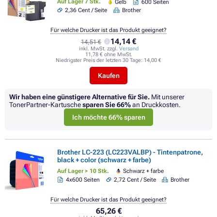
Auf Lager 7 Stk.
Gelb
600 Seiten
2,36 Cent / Seite
Brother
Für welche Drucker ist das Produkt geeignet?
14,14 €
14,51 €
inkl. MwSt. zzgl.
Versand
11,78 € ohne MwSt.
Niedrigster Preis der letzten 30 Tage:
14,00 €
Kaufen
Wir haben eine günstigere Alternative für Sie.
Mit unserer
TonerPartner-Kartusche
sparen Sie
66%
an Druckkosten.
Ich möchte 66% sparen
Brother LC-223 (LC223VALBP) - Tintenpatrone,
black + color (schwarz + farbe)
Auf Lager > 10 Stk.
Schwarz + farbe
4x600 Seiten
2,72 Cent / Seite
Brother
Für welche Drucker ist das Produkt geeignet?
65,26 €