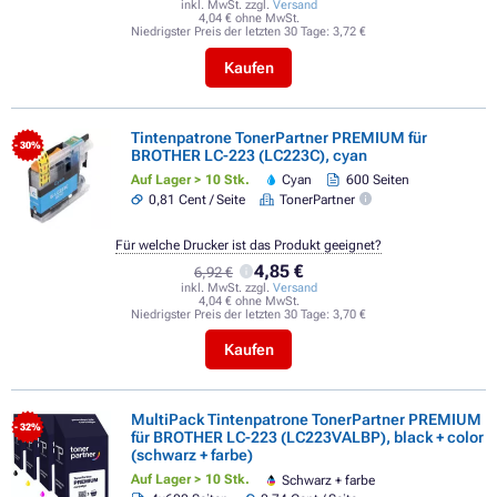
inkl. MwSt. zzgl.
Versand
4,04 € ohne MwSt.
Niedrigster Preis der letzten 30 Tage:
3,72 €
Kaufen
Tintenpatrone TonerPartner PREMIUM für
- 30%
BROTHER LC-223 (LC223C), cyan
Auf Lager > 10 Stk.
Cyan
600 Seiten
0,81 Cent / Seite
TonerPartner
Für welche Drucker ist das Produkt geeignet?
4,85 €
6,92 €
inkl. MwSt. zzgl.
Versand
4,04 € ohne MwSt.
Niedrigster Preis der letzten 30 Tage:
3,70 €
Kaufen
MultiPack Tintenpatrone TonerPartner PREMIUM
- 32%
für BROTHER LC-223 (LC223VALBP), black + color
(schwarz + farbe)
Auf Lager > 10 Stk.
Schwarz + farbe