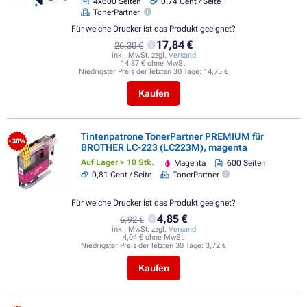
4x600 Seiten
0,74 Cent / Seite
TonerPartner
Für welche Drucker ist das Produkt geeignet?
17,84 €
26,30 €
inkl. MwSt. zzgl.
Versand
14,87 € ohne MwSt.
Niedrigster Preis der letzten 30 Tage:
14,75 €
Kaufen
Tintenpatrone TonerPartner PREMIUM für
- 30%
BROTHER LC-223 (LC223M), magenta
Auf Lager > 10 Stk.
Magenta
600 Seiten
0,81 Cent / Seite
TonerPartner
Für welche Drucker ist das Produkt geeignet?
4,85 €
6,92 €
inkl. MwSt. zzgl.
Versand
4,04 € ohne MwSt.
Niedrigster Preis der letzten 30 Tage:
3,72 €
Kaufen