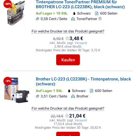
Tintenpatrone TonerPartner PREMIUM für
- 50%
BROTHER LC-223 (LC223BK), black (schwarz)
Auf Lager > 10 Stk.
Schwarz
600 Seiten
0,58 Cent / Seite
TonerPartner
Für welche Drucker ist das Produkt geeignet?
3,48 €
6,92 €
inkl. MwSt. zzgl.
Versand
2,90 € ohne MwSt.
Niedrigster Preis der letzten 30 Tage:
3,72 €
Kaufen
Brother LC-223 (LC223BK) - Tintenpatrone, black
- 5%
(schwarz)
Auf Lager 1 Stk.
Schwarz
600 Seiten
3,51 Cent / Seite
Brother
Für welche Drucker ist das Produkt geeignet?
21,04 €
22,18 €
inkl. MwSt. zzgl.
Versand
17,53 € ohne MwSt.
Niedrigster Preis der letzten 30 Tage:
20,82 €