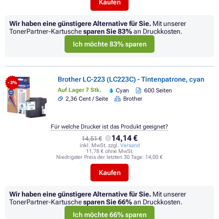
Kaufen
Wir haben eine günstigere Alternative für Sie.
Mit unserer
TonerPartner-Kartusche
sparen Sie
83%
an Druckkosten.
Ich möchte 83% sparen
Brother LC-223 (LC223C) - Tintenpatrone, cyan
- 3%
Auf Lager 7 Stk.
Cyan
600 Seiten
2,36 Cent / Seite
Brother
Für welche Drucker ist das Produkt geeignet?
14,14 €
14,51 €
inkl. MwSt. zzgl.
Versand
11,78 € ohne MwSt.
Niedrigster Preis der letzten 30 Tage:
14,00 €
Kaufen
Wir haben eine günstigere Alternative für Sie.
Mit unserer
TonerPartner-Kartusche
sparen Sie
66%
an Druckkosten.
Ich möchte 66% sparen