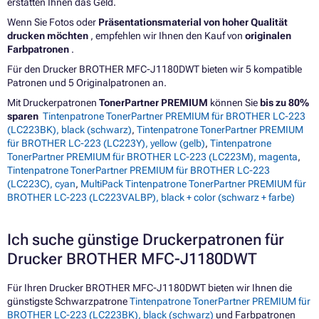
erstatten Ihnen das Geld.
Wenn Sie Fotos oder
Präsentationsmaterial von hoher Qualität
drucken möchten
, empfehlen wir Ihnen den Kauf von
originalen
Farbpatronen
.
Für den Drucker BROTHER MFC-J1180DWT bieten wir 5 kompatible
Patronen und 5 Originalpatronen an.
Mit Druckerpatronen
TonerPartner PREMIUM
können Sie
bis zu 80%
sparen
Tintenpatrone TonerPartner PREMIUM für BROTHER LC-223
(LC223BK), black (schwarz)
,
Tintenpatrone TonerPartner PREMIUM
für BROTHER LC-223 (LC223Y), yellow (gelb)
,
Tintenpatrone
TonerPartner PREMIUM für BROTHER LC-223 (LC223M), magenta
,
Tintenpatrone TonerPartner PREMIUM für BROTHER LC-223
(LC223C), cyan
,
MultiPack Tintenpatrone TonerPartner PREMIUM für
BROTHER LC-223 (LC223VALBP), black + color (schwarz + farbe)
Ich suche günstige Druckerpatronen für
Drucker BROTHER MFC-J1180DWT
Für Ihren Drucker BROTHER MFC-J1180DWT bieten wir Ihnen die
günstigste Schwarzpatrone
Tintenpatrone TonerPartner PREMIUM für
BROTHER LC-223 (LC223BK), black (schwarz)
und Farbpatronen