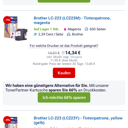
Brother LC-223 (LC223M) - Tintenpatrone,
- 1%
magenta
Auf Lager 1 Stk.
Magenta
600 Seiten
2,39 Cent / Seite
Brother
Für welche Drucker ist das Produkt geeignet?
14,34 €
14,51 €
inkl. MwSt. zzgl.
Versand
11,95 € ohne MwSt.
Niedrigster Preis der letzten 30 Tage:
13,66 €
Kaufen
Wir haben eine günstigere Alternative für Sie.
Mit unserer
TonerPartner-Kartusche
sparen Sie
66%
an Druckkosten.
Ich möchte 66% sparen
Brother LC-223 (LC223Y) - Tintenpatrone, yellow
- 3%
(gelb)