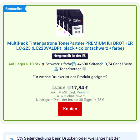
Bestseller
MultiPack Tintenpatrone TonerPartner PREMIUM für BROTHER
LC-223 (LC223VALBP), black + color (schwarz + farbe)
Hergestellt in der EU
Auf Lager > 10 Stk.
Schwarz + farbe
4x600 Seiten
0,74 Cent / Seite
TonerPartner
Für welche Drucker ist das Produkt geeignet?
17,84 €
26,30 €
inkl. MwSt. zzgl.
Versand
14,87 € ohne MwSt.
Niedrigster Preis der letzten 30 Tage:
14,75 €
Kaufen
5% Seitendeckung beim Drucken oder wie lange hält der