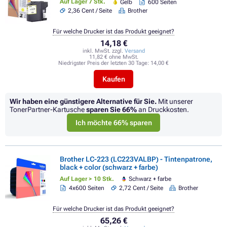
Auf Lager 7 Stk.
Gelb
600 Seiten
2,36 Cent / Seite
Brother
Für welche Drucker ist das Produkt geeignet?
14,18 €
inkl. MwSt. zzgl.
Versand
11,82 € ohne MwSt.
Niedrigster Preis der letzten 30 Tage:
14,00 €
Kaufen
Wir haben eine günstigere Alternative für Sie.
Mit unserer
TonerPartner-Kartusche
sparen Sie
66%
an Druckkosten.
Ich möchte 66% sparen
Brother LC-223 (LC223VALBP) - Tintenpatrone,
black + color (schwarz + farbe)
Auf Lager > 10 Stk.
Schwarz + farbe
4x600 Seiten
2,72 Cent / Seite
Brother
Für welche Drucker ist das Produkt geeignet?
65,26 €