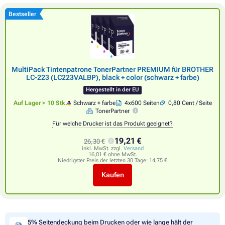
Bestseller
MultiPack Tintenpatrone TonerPartner PREMIUM für BROTHER
LC-223 (LC223VALBP), black + color (schwarz + farbe)
Hergestellt in der EU
Auf Lager > 10 Stk.
Schwarz + farbe
4x600 Seiten
0,80 Cent / Seite
TonerPartner
Für welche Drucker ist das Produkt geeignet?
19,21 €
26,30 €
inkl. MwSt. zzgl.
Versand
16,01 € ohne MwSt.
Niedrigster Preis der letzten 30 Tage:
14,75 €
Kaufen
5% Seitendeckung beim Drucken oder wie lange hält der