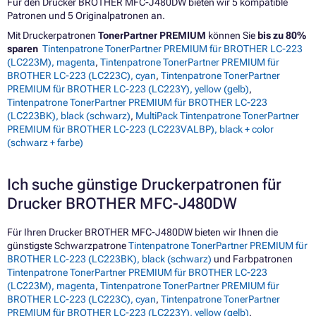
Für den Drucker BROTHER MFC-J480DW bieten wir 5 kompatible
Patronen und 5 Originalpatronen an.
Mit Druckerpatronen
TonerPartner PREMIUM
können Sie
bis zu 80%
sparen
Tintenpatrone TonerPartner PREMIUM für BROTHER LC-223
(LC223M), magenta
,
Tintenpatrone TonerPartner PREMIUM für
BROTHER LC-223 (LC223C), cyan
,
Tintenpatrone TonerPartner
PREMIUM für BROTHER LC-223 (LC223Y), yellow (gelb)
,
Tintenpatrone TonerPartner PREMIUM für BROTHER LC-223
(LC223BK), black (schwarz)
,
MultiPack Tintenpatrone TonerPartner
PREMIUM für BROTHER LC-223 (LC223VALBP), black + color
(schwarz + farbe)
Ich suche günstige Druckerpatronen für
Drucker BROTHER MFC-J480DW
Für Ihren Drucker BROTHER MFC-J480DW bieten wir Ihnen die
günstigste Schwarzpatrone
Tintenpatrone TonerPartner PREMIUM für
BROTHER LC-223 (LC223BK), black (schwarz)
und Farbpatronen
Tintenpatrone TonerPartner PREMIUM für BROTHER LC-223
(LC223M), magenta
,
Tintenpatrone TonerPartner PREMIUM für
BROTHER LC-223 (LC223C), cyan
,
Tintenpatrone TonerPartner
PREMIUM für BROTHER LC-223 (LC223Y), yellow (gelb)
.