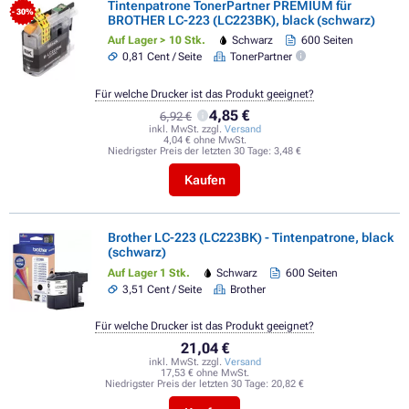
Tintenpatrone TonerPartner PREMIUM für
- 30%
BROTHER LC-223 (LC223BK), black (schwarz)
Auf Lager > 10 Stk.
Schwarz
600 Seiten
0,81 Cent / Seite
TonerPartner
Für welche Drucker ist das Produkt geeignet?
4,85 €
6,92 €
inkl. MwSt. zzgl.
Versand
4,04 € ohne MwSt.
Niedrigster Preis der letzten 30 Tage:
3,48 €
Kaufen
Brother LC-223 (LC223BK) - Tintenpatrone, black
(schwarz)
Auf Lager 1 Stk.
Schwarz
600 Seiten
3,51 Cent / Seite
Brother
Für welche Drucker ist das Produkt geeignet?
21,04 €
inkl. MwSt. zzgl.
Versand
17,53 € ohne MwSt.
Niedrigster Preis der letzten 30 Tage:
20,82 €