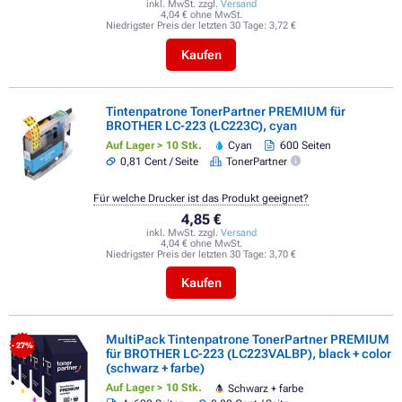
inkl. MwSt. zzgl.
Versand
4,04 € ohne MwSt.
Niedrigster Preis der letzten 30 Tage:
3,72 €
Kaufen
Tintenpatrone TonerPartner PREMIUM für
BROTHER LC-223 (LC223C), cyan
Auf Lager > 10 Stk.
Cyan
600 Seiten
0,81 Cent / Seite
TonerPartner
Für welche Drucker ist das Produkt geeignet?
4,85 €
inkl. MwSt. zzgl.
Versand
4,04 € ohne MwSt.
Niedrigster Preis der letzten 30 Tage:
3,70 €
Kaufen
MultiPack Tintenpatrone TonerPartner PREMIUM
- 27%
für BROTHER LC-223 (LC223VALBP), black + color
(schwarz + farbe)
Auf Lager > 10 Stk.
Schwarz + farbe