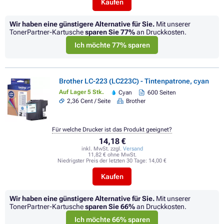
Kaufen
Wir haben eine günstigere Alternative für Sie.
Mit unserer
TonerPartner-Kartusche
sparen Sie
77%
an Druckkosten.
Ich möchte 77% sparen
Brother LC-223 (LC223C) - Tintenpatrone, cyan
Auf Lager 5 Stk.
Cyan
600 Seiten
2,36 Cent / Seite
Brother
Für welche Drucker ist das Produkt geeignet?
14,18 €
inkl. MwSt. zzgl.
Versand
11,82 € ohne MwSt.
Niedrigster Preis der letzten 30 Tage:
14,00 €
Kaufen
Wir haben eine günstigere Alternative für Sie.
Mit unserer
TonerPartner-Kartusche
sparen Sie
66%
an Druckkosten.
Ich möchte 66% sparen