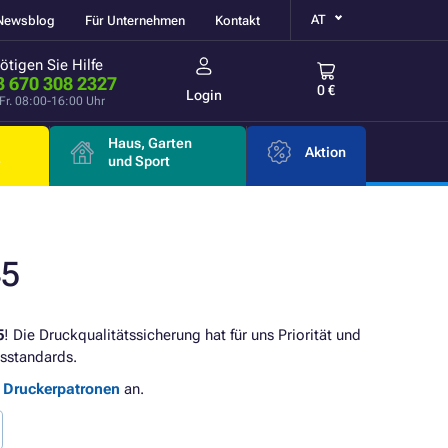
AT
Newsblog
Für Unternehmen
Kontakt
ötigen Sie Hilfe
3 670 308 2327
0 €
Login
Fr. 08:00-16:00 Uhr
Haus, Garten
Aktion
e
und Sport
45
5
! Die Druckqualitätssicherung hat für uns Priorität und
sstandards.
e Druckerpatronen
an.