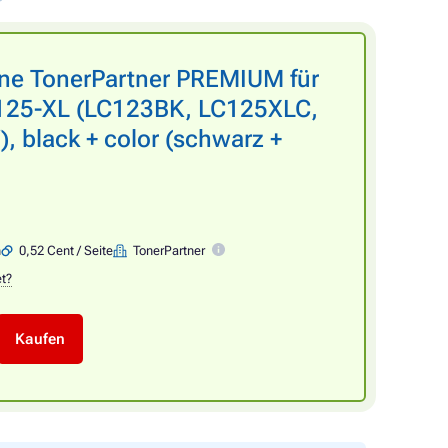
one TonerPartner PREMIUM für
25-XL (LC123BK, LC125XLC,
 black + color (schwarz +
n
0,52 Cent / Seite
TonerPartner
et?
Kaufen