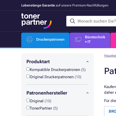
Lebenslange Garantie
auf unsere Premium-Nachfüllungen
Bürotechnik
Druckerpatronen
+ IT
Hauptse
Produktart
Pa
Kompatible Druckerpatronen
(5)
Original Druckerpatronen
(10)
Kaufen
Patronenhersteller
daher 
Für di
Original
(10)
TonerPartner
(5)
BRO