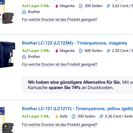
Auf Lager 3 Stk.
Magenta
300 Seiten
3,62 Cent / 
Brother
Für welche Drucker ist das Produkt geeignet?
Brother LC-123 (LC123M) - Tintenpatrone, magenta
Auf Lager 3 Stk.
Magenta
600 Seiten
2,55 Cent / 
Brother
Für welche Drucker ist das Produkt geeignet?
Wir haben eine günstigere Alternative für Sie.
Mit u
Kartusche
sparen Sie
74%
an Druckkosten.
Brother LC-121 (LC121Y) - Tintenpatrone, yellow (gelb
Auf Lager 2 Stk.
Gelb
300 Seiten
3,36 Cent / Seite
Für welche Drucker ist das Produkt geeignet?