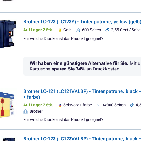
Brother LC-123 (LC123Y) - Tintenpatrone, yellow (gelb
Auf Lager 2 Stk.
Gelb
600 Seiten
2,55 Cent / Seite
Für welche Drucker ist das Produkt geeignet?
Wir haben eine günstigere Alternative für Sie.
Mit u
Kartusche
sparen Sie
74%
an Druckkosten.
Brother LC-121 (LC121VALBP) - Tintenpatrone, black +
+ farbe)
Auf Lager 7 Stk.
Schwarz + farbe
4x300 Seiten
4,3
Brother
Für welche Drucker ist das Produkt geeignet?
Brother LC-123 (LC123VALBP) - Tintenpatrone, black +