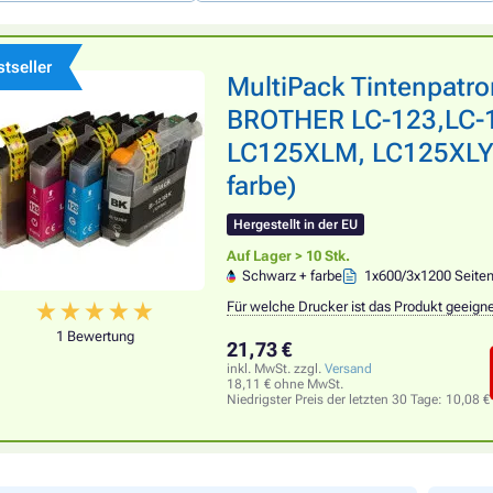
tseller
MultiPack Tintenpatr
BROTHER LC-123,LC-1
LC125XLM, LC125XLY),
farbe)
Hergestellt in der EU
Auf Lager > 10 Stk.
Schwarz + farbe
1x600/3x1200 Seite
Für welche Drucker ist das Produkt geeign
1 Bewertung
21,73 €
inkl. MwSt. zzgl.
Versand
18,11 € ohne MwSt.
Niedrigster Preis der letzten 30 Tage:
10,08 €