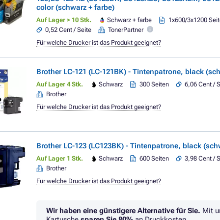
color (schwarz + farbe)
Auf Lager > 10 Stk.
Schwarz + farbe
1x600/3x1200 Sei
0,52 Cent / Seite
TonerPartner
Für welche Drucker ist das Produkt geeignet?
Brother LC-121 (LC-121BK) - Tintenpatrone, black (sc
Auf Lager 4 Stk.
Schwarz
300 Seiten
6,06 Cent / 
Brother
Für welche Drucker ist das Produkt geeignet?
Brother LC-123 (LC123BK) - Tintenpatrone, black (sch
Auf Lager 1 Stk.
Schwarz
600 Seiten
3,98 Cent / 
Brother
Für welche Drucker ist das Produkt geeignet?
Wir haben eine günstigere Alternative für Sie.
Mit u
Kartusche
sparen Sie
80%
an Druckkosten.