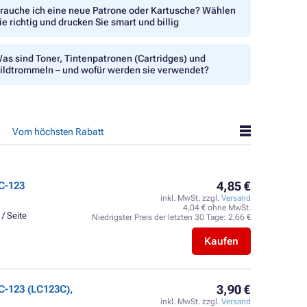
rauche ich eine neue Patrone oder Kartusche? Wählen
ie richtig und drucken Sie smart und billig
as sind Toner, Tintenpatronen (Cartridges) und
ildtrommeln – und wofür werden sie verwendet?
Vom höchsten Rabatt
4,85 €
C-123
inkl. MwSt. zzgl.
Versand
4,04 € ohne MwSt.
 / Seite
Niedrigster Preis der letzten 30 Tage:
2,66 €
Kaufen
3,90 €
C-123 (LC123C),
inkl. MwSt. zzgl.
Versand