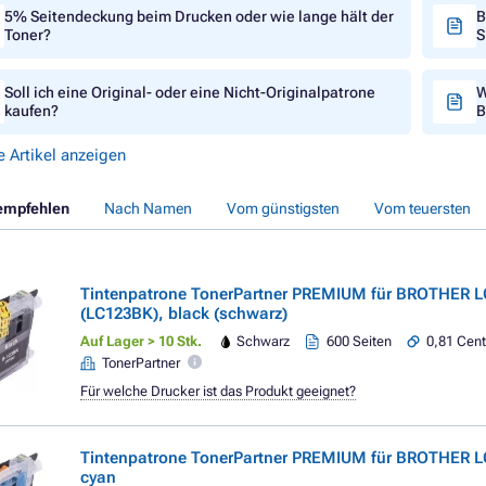
5% Seitendeckung beim Drucken oder wie lange hält der
B
Toner?
S
Soll ich eine Original- oder eine Nicht-Originalpatrone
W
kaufen?
B
e Artikel anzeigen
empfehlen
Nach Namen
Vom günstigsten
Vom teuersten
Tintenpatrone TonerPartner PREMIUM für BROTHER L
(LC123BK), black (schwarz)
Auf Lager > 10 Stk.
Schwarz
600 Seiten
0,81 Cent
TonerPartner
Für welche Drucker ist das Produkt geeignet?
Tintenpatrone TonerPartner PREMIUM für BROTHER L
cyan