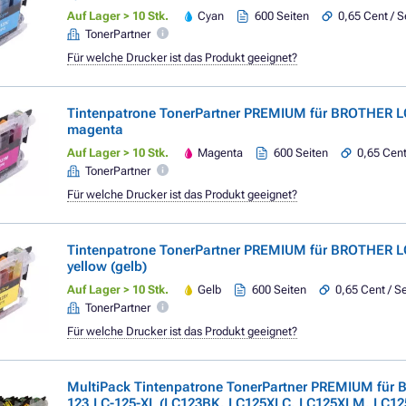
Auf Lager > 10 Stk.
Cyan
600 Seiten
0,65 Cent / S
TonerPartner
Für welche Drucker ist das Produkt geeignet?
Tintenpatrone TonerPartner PREMIUM für BROTHER L
magenta
Auf Lager > 10 Stk.
Magenta
600 Seiten
0,65 Cent
TonerPartner
Für welche Drucker ist das Produkt geeignet?
Tintenpatrone TonerPartner PREMIUM für BROTHER LC
yellow (gelb)
Auf Lager > 10 Stk.
Gelb
600 Seiten
0,65 Cent / Se
TonerPartner
Für welche Drucker ist das Produkt geeignet?
MultiPack Tintenpatrone TonerPartner PREMIUM für
123,LC-125-XL (LC123BK, LC125XLC, LC125XLM, LC125