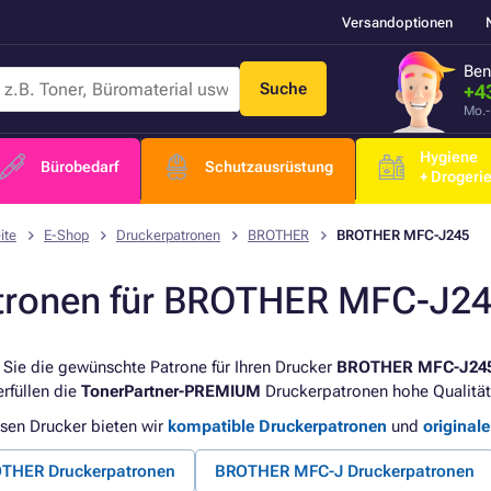
Versandoptionen
Ben
Suche
+4
Mo.-
Hygiene
Bürobedarf
Schutzausrüstung
+ Drogeri
ite
E-Shop
Druckerpatronen
BROTHER
BROTHER MFC-J245
tronen für BROTHER MFC-J2
 Sie die gewünschte Patrone für Ihren Drucker
BROTHER MFC-J24
erfüllen die
TonerPartner-PREMIUM
Druckerpatronen hohe Qualität
esen Drucker bieten wir
kompatible Druckerpatronen
und
original
THER Druckerpatronen
BROTHER MFC-J Druckerpatronen