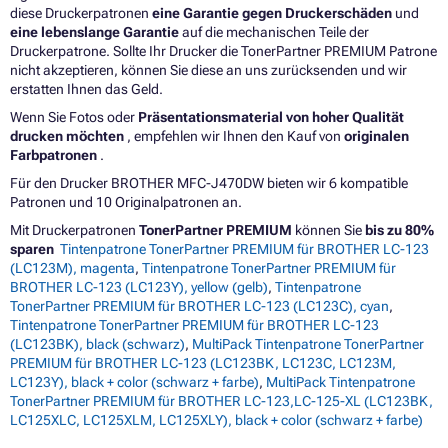
diese Druckerpatronen
eine Garantie gegen Druckerschäden
und
eine lebenslange Garantie
auf die mechanischen Teile der
Druckerpatrone. Sollte Ihr Drucker die TonerPartner PREMIUM Patrone
nicht akzeptieren, können Sie diese an uns zurücksenden und wir
erstatten Ihnen das Geld.
Wenn Sie Fotos oder
Präsentationsmaterial von hoher Qualität
drucken möchten
, empfehlen wir Ihnen den Kauf von
originalen
Farbpatronen
.
Für den Drucker BROTHER MFC-J470DW bieten wir 6 kompatible
Patronen und 10 Originalpatronen an.
Mit Druckerpatronen
TonerPartner PREMIUM
können Sie
bis zu 80%
sparen
Tintenpatrone TonerPartner PREMIUM für BROTHER LC-123
(LC123M), magenta
,
Tintenpatrone TonerPartner PREMIUM für
BROTHER LC-123 (LC123Y), yellow (gelb)
,
Tintenpatrone
TonerPartner PREMIUM für BROTHER LC-123 (LC123C), cyan
,
Tintenpatrone TonerPartner PREMIUM für BROTHER LC-123
(LC123BK), black (schwarz)
,
MultiPack Tintenpatrone TonerPartner
PREMIUM für BROTHER LC-123 (LC123BK, LC123C, LC123M,
LC123Y), black + color (schwarz + farbe)
,
MultiPack Tintenpatrone
TonerPartner PREMIUM für BROTHER LC-123,LC-125-XL (LC123BK,
LC125XLC, LC125XLM, LC125XLY), black + color (schwarz + farbe)