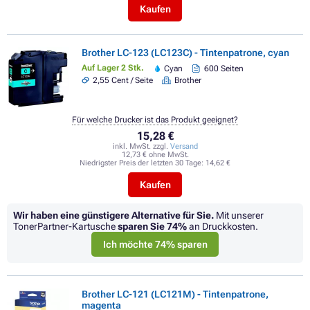
Kaufen
Brother LC-123 (LC123C) - Tintenpatrone, cyan
Auf Lager 2 Stk.
Cyan
600 Seiten
2,55 Cent / Seite
Brother
Für welche Drucker ist das Produkt geeignet?
15,28 €
inkl. MwSt. zzgl.
Versand
12,73 € ohne MwSt.
Niedrigster Preis der letzten 30 Tage:
14,62 €
Kaufen
Wir haben eine günstigere Alternative für Sie.
Mit unserer
TonerPartner-Kartusche
sparen Sie
74%
an Druckkosten.
Ich möchte 74% sparen
Brother LC-121 (LC121M) - Tintenpatrone,
magenta