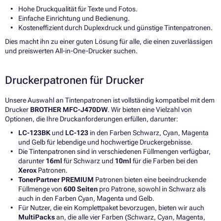
Hohe Druckqualität für Texte und Fotos.
Einfache Einrichtung und Bedienung.
Kosteneffizient durch Duplexdruck und günstige Tintenpatronen.
Dies macht ihn zu einer guten Lösung für alle, die einen zuverlässigen
und preiswerten All-in-One-Drucker suchen.
Druckerpatronen für Drucker
Unsere Auswahl an Tintenpatronen ist vollständig kompatibel mit dem
Drucker
BROTHER MFC-J470DW
. Wir bieten eine Vielzahl von
Optionen, die Ihre Druckanforderungen erfüllen, darunter:
LC-123BK
und
LC-123
in den Farben Schwarz, Cyan, Magenta
und Gelb für lebendige und hochwertige Druckergebnisse.
Die Tintenpatronen sind in verschiedenen Füllmengen verfügbar,
darunter
16ml
für Schwarz und
10ml
für die Farben bei den
Xerox
Patronen.
TonerPartner PREMIUM
Patronen bieten eine beeindruckende
Füllmenge von
600 Seiten
pro Patrone, sowohl in Schwarz als
auch in den Farben Cyan, Magenta und Gelb.
Für Nutzer, die ein Komplettpaket bevorzugen, bieten wir auch
MultiPacks
an, die alle vier Farben (Schwarz, Cyan, Magenta,