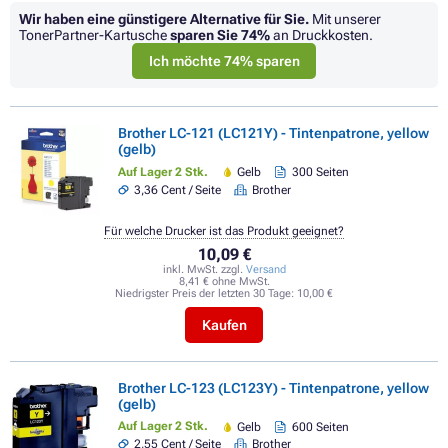
Wir haben eine günstigere Alternative für Sie.
Mit unserer
TonerPartner-Kartusche
sparen Sie
74%
an Druckkosten.
Ich möchte 74% sparen
Brother LC-121 (LC121Y) - Tintenpatrone, yellow
(gelb)
Auf Lager 2 Stk.
Gelb
300 Seiten
3,36 Cent / Seite
Brother
Für welche Drucker ist das Produkt geeignet?
10,09 €
inkl. MwSt. zzgl.
Versand
8,41 € ohne MwSt.
Niedrigster Preis der letzten 30 Tage:
10,00 €
Kaufen
Brother LC-123 (LC123Y) - Tintenpatrone, yellow
(gelb)
Auf Lager 2 Stk.
Gelb
600 Seiten
2,55 Cent / Seite
Brother