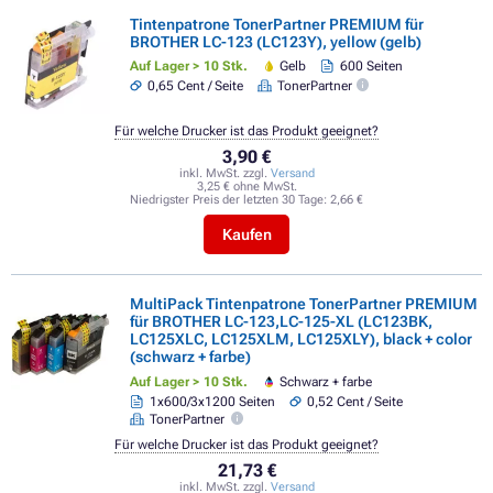
Tintenpatrone TonerPartner PREMIUM für
BROTHER LC-123 (LC123Y), yellow (gelb)
Auf Lager > 10 Stk.
Gelb
600 Seiten
0,65 Cent / Seite
TonerPartner
Für welche Drucker ist das Produkt geeignet?
3,90 €
inkl. MwSt. zzgl.
Versand
3,25 € ohne MwSt.
Niedrigster Preis der letzten 30 Tage:
2,66 €
Kaufen
MultiPack Tintenpatrone TonerPartner PREMIUM
für BROTHER LC-123,LC-125-XL (LC123BK,
LC125XLC, LC125XLM, LC125XLY), black + color
(schwarz + farbe)
Auf Lager > 10 Stk.
Schwarz + farbe
1x600/3x1200 Seiten
0,52 Cent / Seite
TonerPartner
Für welche Drucker ist das Produkt geeignet?
21,73 €
inkl. MwSt. zzgl.
Versand