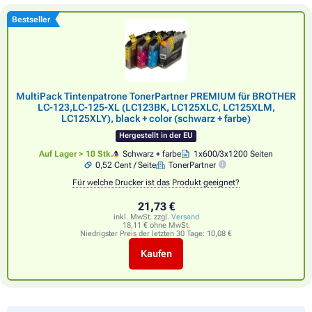
Bestseller
MultiPack Tintenpatrone TonerPartner PREMIUM für BROTHER
LC-123,LC-125-XL (LC123BK, LC125XLC, LC125XLM,
LC125XLY), black + color (schwarz + farbe)
Hergestellt in der EU
Auf Lager > 10 Stk.
Schwarz + farbe
1x600/3x1200 Seiten
0,52 Cent / Seite
TonerPartner
Für welche Drucker ist das Produkt geeignet?
21,73 €
inkl. MwSt. zzgl.
Versand
18,11 € ohne MwSt.
Niedrigster Preis der letzten 30 Tage:
10,08 €
Kaufen