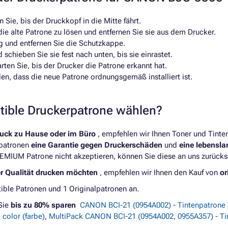
Sie, bis der Druckkopf in die Mitte fährt.
die alte Patrone zu lösen und entfernen Sie sie aus dem Drucker.
g und entfernen Sie die Schutzkappe.
schieben Sie sie fest nach unten, bis sie einrastet.
en Sie, bis der Drucker die Patrone erkannt hat.
len, dass die neue Patrone ordnungsgemäß installiert ist.
atible Druckerpatrone wählen?
ruck zu Hause oder im Büro
, empfehlen wir Ihnen Toner und Tint
rpatronen
eine Garantie gegen Druckerschäden
und
eine lebensl
REMIUM Patrone nicht akzeptieren, können Sie diese an uns zurücks
er Qualität drucken möchten
, empfehlen wir Ihnen den Kauf von
or
ble Patronen und 1 Originalpatronen an.
Sie
bis zu 80% sparen
CANON BCI-21 (0954A002) - Tintenpatrone 
color (farbe)
,
MultiPack CANON BCI-21 (0954A002, 0955A357) - Ti