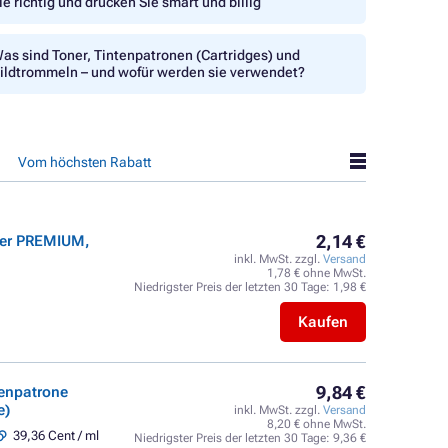
ie richtig und drucken Sie smart und billig
as sind Toner, Tintenpatronen (Cartridges) und
ildtrommeln – und wofür werden sie verwendet?
Vom höchsten Rabatt
2,14 €
ner PREMIUM,
inkl. MwSt. zzgl.
Versand
1,78 € ohne MwSt.
Niedrigster Preis der letzten 30 Tage:
1,98 €
Kaufen
9,84 €
tenpatrone
e)
inkl. MwSt. zzgl.
Versand
8,20 € ohne MwSt.
39,36 Cent / ml
Niedrigster Preis der letzten 30 Tage:
9,36 €