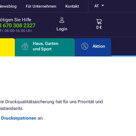
AT
Newsblog
Für Unternehmen
Kontakt
ötigen Sie Hilfe
3 670 308 2327
0 €
Login
Fr. 08:00-16:00 Uhr
Haus, Garten
Aktion
e
und Sport
Die Druckqualitätssicherung hat für uns Priorität und
sstandards.
e Druckerpatronen
an.