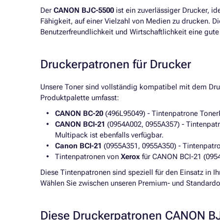
Der
CANON BJC-5500
ist ein zuverlässiger Drucker, i
Fähigkeit, auf einer Vielzahl von Medien zu drucken. D
Benutzerfreundlichkeit und Wirtschaftlichkeit eine gu
Druckerpatronen für Drucker
Unsere Toner sind vollständig kompatibel mit dem Dr
Produktpalette umfasst:
CANON BC-20
(496L95049) - Tintenpatrone Tone
CANON BCI-21
(0954A002, 0955A357) - Tintenpatr
Multipack ist ebenfalls verfügbar.
Canon BCI-21
(0955A351, 0955A350) - Tintenpatro
Tintenpatronen von
Xerox
für CANON BCI-21 (0954
Diese Tintenpatronen sind speziell für den Einsatz in
Wählen Sie zwischen unseren Premium- und Standardop
Diese Druckerpatronen CANON BJ