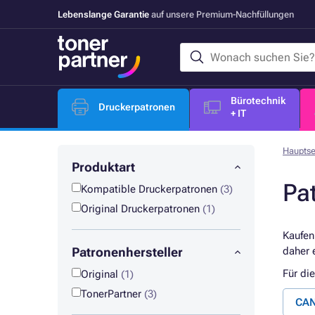
Lebenslange Garantie
auf unsere Premium-Nachfüllungen
Bürotechnik
Druckerpatronen
+ IT
Hauptse
Produktart
Pa
Kompatible Druckerpatronen
(3)
Original Druckerpatronen
(1)
Kaufen
Patronenhersteller
daher 
Für di
Original
(1)
TonerPartner
(3)
CAN