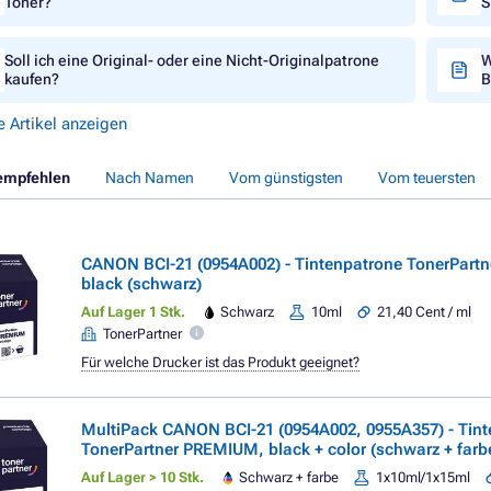
Toner?
S
Soll ich eine Original- oder eine Nicht-Originalpatrone
W
kaufen?
B
e Artikel anzeigen
empfehlen
Nach Namen
Vom günstigsten
Vom teuersten
CANON BCI-21 (0954A002) - Tintenpatrone TonerPart
black (schwarz)
Auf Lager 1 Stk.
Schwarz
10ml
21,40 Cent / ml
TonerPartner
Für welche Drucker ist das Produkt geeignet?
MultiPack CANON BCI-21 (0954A002, 0955A357) - Tin
TonerPartner PREMIUM, black + color (schwarz + farb
Auf Lager > 10 Stk.
Schwarz + farbe
1x10ml/1x15ml