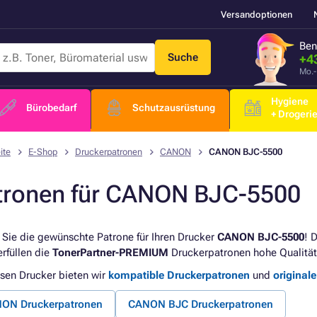
Versandoptionen
Ben
Suche
+4
Mo.-
Hygiene
Bürobedarf
Schutzausrüstung
+ Drogeri
ite
E-Shop
Druckerpatronen
CANON
CANON BJC-5500
tronen für CANON BJC-5500
 Sie die gewünschte Patrone für Ihren Drucker
CANON BJC-5500
! 
erfüllen die
TonerPartner-PREMIUM
Druckerpatronen hohe Qualität
esen Drucker bieten wir
kompatible Druckerpatronen
und
original
ON Druckerpatronen
CANON BJC Druckerpatronen