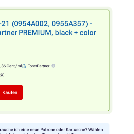
-21 (0954A002, 0955A357) -
rtner PREMIUM, black + color
,36 Cent / ml
TonerPartner
et?
Kaufen
rauche ich eine neue Patrone oder Kartusche? Wählen