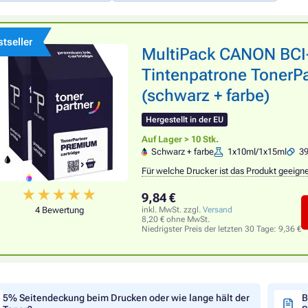
tseller
MultiPack CANON BCI
Tintenpatrone TonerPa
(schwarz + farbe)
Hergestellt in der EU
Auf Lager > 10 Stk.
Schwarz + farbe
1x10ml/1x15ml
39
Für welche Drucker ist das Produkt geeign
9,84 €
4 Bewertung
inkl. MwSt. zzgl.
Versand
8,20 € ohne MwSt.
Niedrigster Preis der letzten 30 Tage:
9,36 €
5% Seitendeckung beim Drucken oder wie lange hält der
B