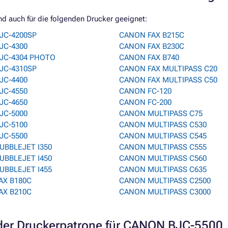
d auch für die folgenden Drucker geeignet:
JC-4200SP
CANON FAX B215C
JC-4300
CANON FAX B230C
JC-4304 PHOTO
CANON FAX B740
JC-4310SP
CANON FAX MULTIPASS C20
JC-4400
CANON FAX MULTIPASS C50
JC-4550
CANON FC-120
JC-4650
CANON FC-200
JC-5000
CANON MULTIPASS C75
JC-5100
CANON MULTIPASS C530
JC-5500
CANON MULTIPASS C545
UBBLEJET I350
CANON MULTIPASS C555
UBBLEJET I450
CANON MULTIPASS C560
UBBLEJET I455
CANON MULTIPASS C635
AX B180C
CANON MULTIPASS C2500
AX B210C
CANON MULTIPASS C3000
er Druckerpatrone für CANON BJC-5500