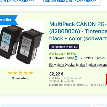
ON Druckerpatronen
CANON PIXMA Druckerpatronen
tseller
MultiPack CANON PG-
(8286B006) - Tintenp
black + color (schwarz
Hergestellt in der EU
Auf Lager > 10 Stk.
Schwarz + farbe
1x15ml/1x13,5ml
Für welche Drucker ist das Produkt geeign
32,22 €
9 Bewertung
inkl. MwSt. zzgl.
Versand
26,85 € ohne MwSt.
Niedrigster Preis der letzten 30 Tage:
26,11 €