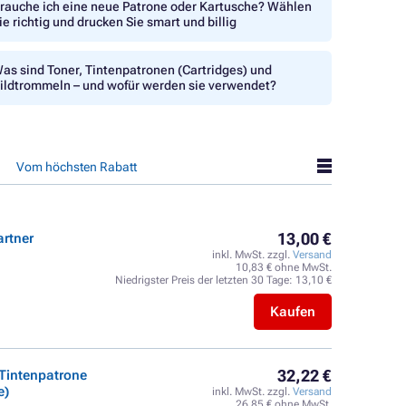
rauche ich eine neue Patrone oder Kartusche? Wählen
ie richtig und drucken Sie smart und billig
as sind Toner, Tintenpatronen (Cartridges) und
ildtrommeln – und wofür werden sie verwendet?
Vom höchsten Rabatt
13,00 €
rtner
inkl. MwSt. zzgl.
Versand
10,83 € ohne MwSt.
Niedrigster Preis der letzten 30 Tage:
13,10 €
Kaufen
32,22 €
Tintenpatrone
e)
inkl. MwSt. zzgl.
Versand
26,85 € ohne MwSt.