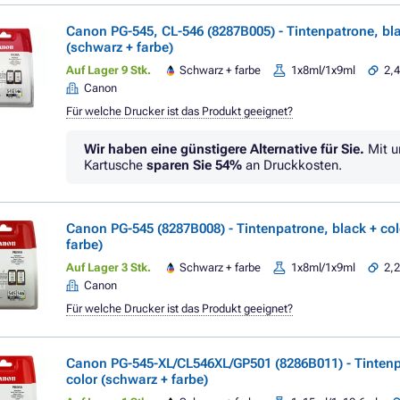
Canon PG-545, CL-546 (8287B005) - Tintenpatrone, bla
(schwarz + farbe)
Auf Lager 9 Stk.
Schwarz + farbe
1x8ml/1x9ml
2,4
Canon
Für welche Drucker ist das Produkt geeignet?
Wir haben eine günstigere Alternative für Sie.
Mit u
Kartusche
sparen Sie
54%
an Druckkosten.
Canon PG-545 (8287B008) - Tintenpatrone, black + col
farbe)
Auf Lager 3 Stk.
Schwarz + farbe
1x8ml/1x9ml
2,2
Canon
Für welche Drucker ist das Produkt geeignet?
Canon PG-545-XL/CL546XL/GP501 (8286B011) - Tintenp
color (schwarz + farbe)