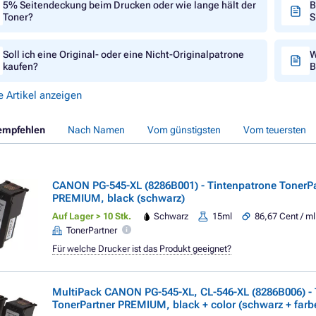
5% Seitendeckung beim Drucken oder wie lange hält der
B
Toner?
S
Soll ich eine Original- oder eine Nicht-Originalpatrone
W
kaufen?
B
e Artikel anzeigen
empfehlen
Nach Namen
Vom günstigsten
Vom teuersten
CANON PG-545-XL (8286B001) - Tintenpatrone TonerPa
PREMIUM, black (schwarz)
Auf Lager > 10 Stk.
Schwarz
15ml
86,67 Cent / ml
TonerPartner
Für welche Drucker ist das Produkt geeignet?
MultiPack CANON PG-545-XL, CL-546-XL (8286B006) - 
TonerPartner PREMIUM, black + color (schwarz + farb