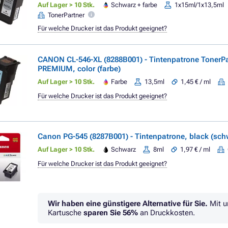
Auf Lager > 10 Stk.
Schwarz + farbe
1x15ml/1x13,5ml
TonerPartner
Für welche Drucker ist das Produkt geeignet?
CANON CL-546-XL (8288B001) - Tintenpatrone TonerPa
PREMIUM, color (farbe)
Auf Lager > 10 Stk.
Farbe
13,5ml
1,45 € / ml
Für welche Drucker ist das Produkt geeignet?
Canon PG-545 (8287B001) - Tintenpatrone, black (sch
Auf Lager > 10 Stk.
Schwarz
8ml
1,97 € / ml
Für welche Drucker ist das Produkt geeignet?
Wir haben eine günstigere Alternative für Sie.
Mit u
Kartusche
sparen Sie
56%
an Druckkosten.