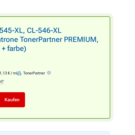
545-XL, CL-546-XL
atrone TonerPartner PREMIUM,
 + farbe)
1,13 € / ml
TonerPartner
et?
Kaufen