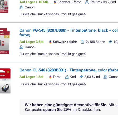
Auf Lager > 10 Stk.
Schwarz + farbe
2x15ml/1x12,6ml
Canon
Für welche Drucker ist das Produkt geeignet?
Canon PG-545 (8287B008) - Tintenpatrone, black + col
farbe)
Auf Lager 3 Stk.
Schwarz + farbe
2x180 Seiten
10
Canon
Für welche Drucker ist das Produkt geeignet?
Canon CL-546 (8289B001) - Tintenpatrone, color (farb
Auf Lager 1 Stk.
Farbe
9ml
2,03 € / ml
Cano
Für welche Drucker ist das Produkt geeignet?
Wir haben eine günstigere Alternative für Sie.
Mit u
Kartusche
sparen Sie
29%
an Druckkosten.