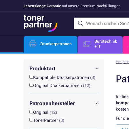
Lebenslange Garantie
auf unsere Premium-Nachfüllungen
Bürotechnik
Druckerpatronen
+ IT
Hauptse
Produktart
Pa
Kompatible Druckerpatronen
(3)
Original Druckerpatronen
(12)
In die
Patronenhersteller
kompa
kosten
Original
(12)
Für di
TonerPartner
(3)