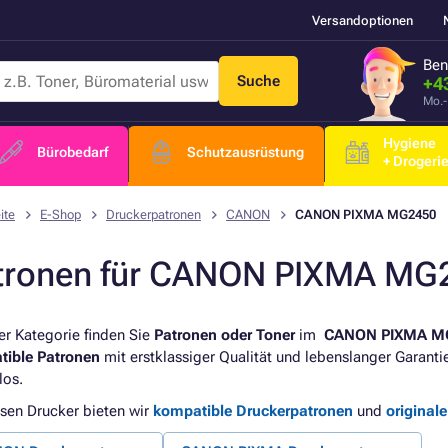
Versandoptionen
Ben
Suche
+4
Mo.-
Hygiene
Bürobedarf
Schutzausrüstung
+ Drogeri
ite
E-Shop
Druckerpatronen
CANON
CANON PIXMA MG2450
tronen für CANON PIXMA MG
ser Kategorie finden Sie
Patronen oder Toner
im
CANON PIXMA M
tible Patronen
mit erstklassiger Qualität und lebenslanger Garant
los.
esen Drucker bieten wir
kompatible Druckerpatronen
und
original