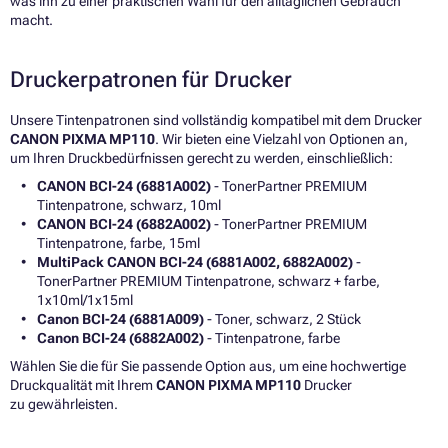
was ihn zu einer praktischen Wahl für den alltäglichen Gebrauch
macht.
Druckerpatronen für Drucker
Unsere Tintenpatronen sind vollständig kompatibel mit dem Drucker
CANON PIXMA MP110
. Wir bieten eine Vielzahl von Optionen an,
um Ihren Druckbedürfnissen gerecht zu werden, einschließlich:
CANON BCI-24 (6881A002)
- TonerPartner PREMIUM
Tintenpatrone, schwarz, 10ml
CANON BCI-24 (6882A002)
- TonerPartner PREMIUM
Tintenpatrone, farbe, 15ml
MultiPack CANON BCI-24 (6881A002, 6882A002)
-
TonerPartner PREMIUM Tintenpatrone, schwarz + farbe,
1x10ml/1x15ml
Canon BCI-24 (6881A009)
- Toner, schwarz, 2 Stück
Canon BCI-24 (6882A002)
- Tintenpatrone, farbe
Wählen Sie die für Sie passende Option aus, um eine hochwertige
Druckqualität mit Ihrem
CANON PIXMA MP110
Drucker
zu gewährleisten.