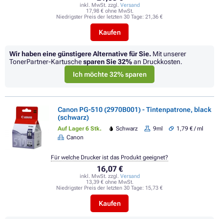
inkl. MwSt. zzgl.
Versand
17,98 € ohne MwSt.
Niedrigster Preis der letzten 30 Tage:
21,36 €
Kaufen
Wir haben eine günstigere Alternative für Sie.
Mit unserer
TonerPartner-Kartusche
sparen Sie
32%
an Druckkosten.
Ich möchte 32% sparen
Canon PG-510 (2970B001) - Tintenpatrone, black
(schwarz)
Auf Lager 6 Stk.
Schwarz
9ml
1,79 € / ml
Canon
Für welche Drucker ist das Produkt geeignet?
16,07 €
inkl. MwSt. zzgl.
Versand
13,39 € ohne MwSt.
Niedrigster Preis der letzten 30 Tage:
15,73 €
Kaufen