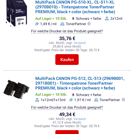
MultiPack CANON PG-510-XL, CL-511-XL
(2970B010) - Tintenpatrone TonerPartner
PREMIUM, black + color (schwarz + farbe)
Auf Lager > 10 Stk.
Schwarz + farbe
2x12ml
1,49 € / ml
TonerPartner
Für welche Drucker ist das Produkt geeignet?
35,76 €
inkl. MwSt. zzgl.
Versand
29,80 € ohne MwSt.
Niedrigster Preis der letzten 30 Tage:
28,72 €
Kaufen
MultiPack CANON PG-512, CL-513 (2969B001,
2971B001) - Tintenpatrone TonerPartner
PREMIUM, black + color (schwarz + farbe)
Auf Lager > 10 Stk.
Schwarz + farbe
1x12ml/1x13ml
1,97 € / ml
TonerPartner
Für welche Drucker ist das Produkt geeignet?
49,34 €
inkl. MwSt. zzgl.
Versand
41,12 € ohne MwSt.
Niedrigster Preis der letzten 30 Tage:
28,78 €