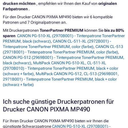
drucken möchten
, empfehlen wir Ihnen den Kauf von
originalen
Farbpatronen
.
Für den Drucker CANON PIXMA MP490 bieten wir 6 kompatible
Patronen und 7 Originalpatronen an.
Mit Druckerpatronen
TonerPartner PREMIUM
können Sie
bis zu 80%
sparen
CANON PG-510-XL (2970B001) - Tintenpatrone TonerPartner
PREMIUM, black (schwarz)
,
CANON CL-511-XL (2972B001) -
Tintenpatrone TonerPartner PREMIUM, color (farbe)
,
CANON CL-513
(2971B001) - Tintenpatrone TonerPartner PREMIUM, color (farbe)
,
CANON PG-512 (2969B001) - Tintenpatrone TonerPartner PREMIUM,
black (schwarz)
,
MultiPack CANON PG-510-XL, CL-511-XL
(2970B010) - Tintenpatrone TonerPartner PREMIUM, black + color
(schwarz + farbe)
,
MultiPack CANON PG-512, CL-513 (2969B001,
2971B001) - Tintenpatrone TonerPartner PREMIUM, black + color
(schwarz + farbe)
Ich suche günstige Druckerpatronen für
Drucker CANON PIXMA MP490
Für Ihren Drucker CANON PIXMA MP490 bieten wir Ihnen die
günstigste Schwarzpatrone
CANON PG-510-XL (2970B001) -