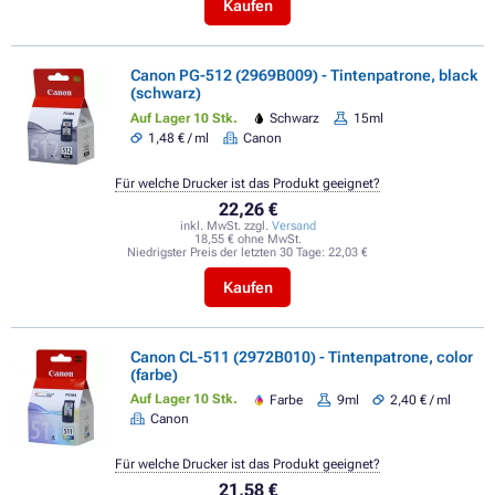
Kaufen
Canon PG-512 (2969B009) - Tintenpatrone, black
(schwarz)
Auf Lager 10 Stk.
Schwarz
15ml
1,48 € / ml
Canon
Für welche Drucker ist das Produkt geeignet?
22,26 €
inkl. MwSt. zzgl.
Versand
18,55 € ohne MwSt.
Niedrigster Preis der letzten 30 Tage:
22,03 €
Kaufen
Canon CL-511 (2972B010) - Tintenpatrone, color
(farbe)
Auf Lager 10 Stk.
Farbe
9ml
2,40 € / ml
Canon
Für welche Drucker ist das Produkt geeignet?
21,58 €