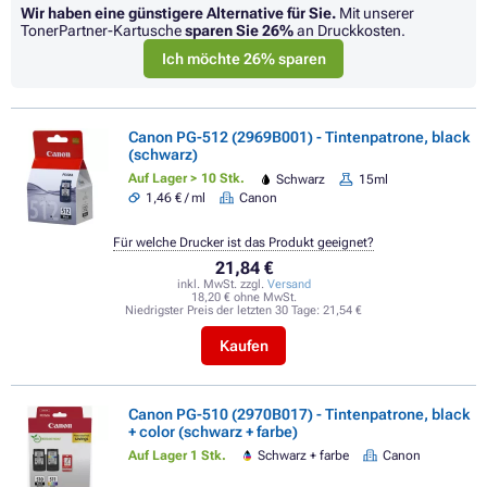
Wir haben eine günstigere Alternative für Sie.
Mit unserer
TonerPartner-Kartusche
sparen Sie
26%
an Druckkosten.
Ich möchte 26% sparen
Canon PG-512 (2969B001) - Tintenpatrone, black
(schwarz)
Auf Lager > 10 Stk.
Schwarz
15ml
1,46 € / ml
Canon
Für welche Drucker ist das Produkt geeignet?
21,84 €
inkl. MwSt. zzgl.
Versand
18,20 € ohne MwSt.
Niedrigster Preis der letzten 30 Tage:
21,54 €
Kaufen
Canon PG-510 (2970B017) - Tintenpatrone, black
+ color (schwarz + farbe)
Auf Lager 1 Stk.
Schwarz + farbe
Canon