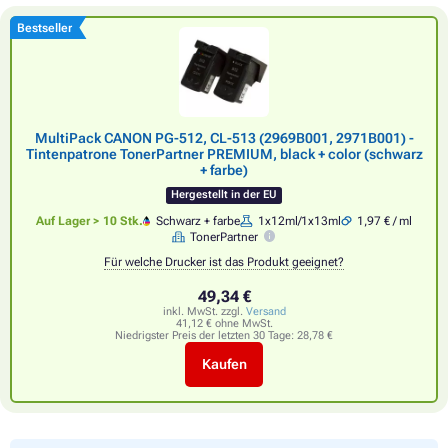
Bestseller
MultiPack CANON PG-512, CL-513 (2969B001, 2971B001) -
Tintenpatrone TonerPartner PREMIUM, black + color (schwarz
+ farbe)
Hergestellt in der EU
Auf Lager > 10 Stk.
Schwarz + farbe
1x12ml/1x13ml
1,97 € / ml
TonerPartner
Für welche Drucker ist das Produkt geeignet?
49,34 €
inkl. MwSt. zzgl.
Versand
41,12 € ohne MwSt.
Niedrigster Preis der letzten 30 Tage:
28,78 €
Kaufen