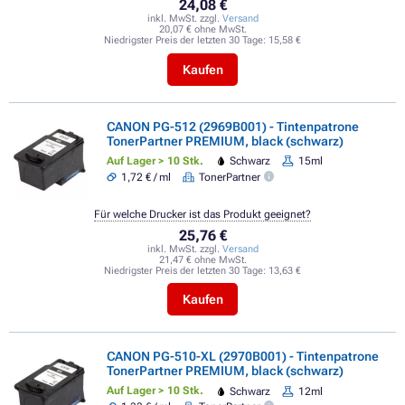
24,08 €
inkl. MwSt. zzgl.
Versand
20,07 € ohne MwSt.
Niedrigster Preis der letzten 30 Tage:
15,58 €
Kaufen
CANON PG-512 (2969B001) - Tintenpatrone
TonerPartner PREMIUM, black (schwarz)
Auf Lager > 10 Stk.
Schwarz
15ml
1,72 € / ml
TonerPartner
Für welche Drucker ist das Produkt geeignet?
25,76 €
inkl. MwSt. zzgl.
Versand
21,47 € ohne MwSt.
Niedrigster Preis der letzten 30 Tage:
13,63 €
Kaufen
CANON PG-510-XL (2970B001) - Tintenpatrone
TonerPartner PREMIUM, black (schwarz)
Auf Lager > 10 Stk.
Schwarz
12ml