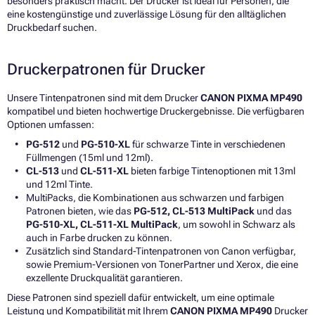
besonders praktisch macht. Der Drucker ist ideal für Personen, die
eine kostengünstige und zuverlässige Lösung für den alltäglichen
Druckbedarf suchen.
Druckerpatronen für Drucker
Unsere Tintenpatronen sind mit dem Drucker
CANON PIXMA MP490
kompatibel und bieten hochwertige Druckergebnisse. Die verfügbaren
Optionen umfassen:
PG-512
und
PG-510-XL
für schwarze Tinte in verschiedenen
Füllmengen (15ml und 12ml).
CL-513
und
CL-511-XL
bieten farbige Tintenoptionen mit 13ml
und 12ml Tinte.
MultiPacks, die Kombinationen aus schwarzen und farbigen
Patronen bieten, wie das
PG-512, CL-513 MultiPack
und das
PG-510-XL, CL-511-XL MultiPack
, um sowohl in Schwarz als
auch in Farbe drucken zu können.
Zusätzlich sind Standard-Tintenpatronen von Canon verfügbar,
sowie Premium-Versionen von TonerPartner und Xerox, die eine
exzellente Druckqualität garantieren.
Diese Patronen sind speziell dafür entwickelt, um eine optimale
Leistung und Kompatibilität mit Ihrem
CANON PIXMA MP490
Drucker