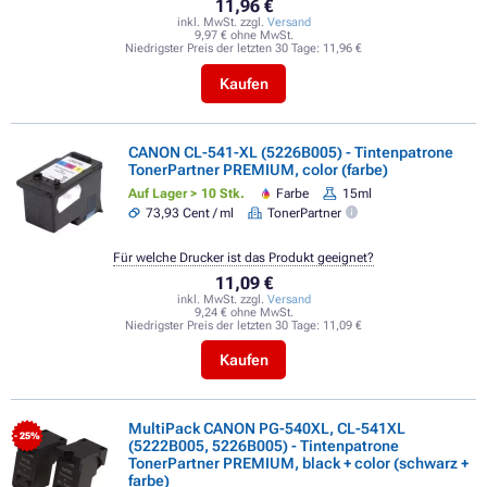
11,96 €
inkl. MwSt. zzgl.
Versand
9,97 € ohne MwSt.
Niedrigster Preis der letzten 30 Tage:
11,96 €
Kaufen
CANON CL-541-XL (5226B005) - Tintenpatrone
TonerPartner PREMIUM, color (farbe)
Auf Lager > 10 Stk.
Farbe
15ml
73,93 Cent / ml
TonerPartner
Für welche Drucker ist das Produkt geeignet?
11,09 €
inkl. MwSt. zzgl.
Versand
9,24 € ohne MwSt.
Niedrigster Preis der letzten 30 Tage:
11,09 €
Kaufen
MultiPack CANON PG-540XL, CL-541XL
- 25%
(5222B005, 5226B005) - Tintenpatrone
TonerPartner PREMIUM, black + color (schwarz +
farbe)