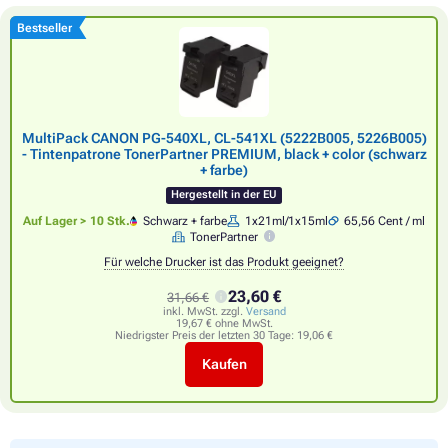
Bestseller
MultiPack CANON PG-540XL, CL-541XL (5222B005, 5226B005)
- Tintenpatrone TonerPartner PREMIUM, black + color (schwarz
+ farbe)
Hergestellt in der EU
Auf Lager > 10 Stk.
Schwarz + farbe
1x21ml/1x15ml
65,56 Cent / ml
TonerPartner
Für welche Drucker ist das Produkt geeignet?
23,60 €
31,66 €
inkl. MwSt. zzgl.
Versand
19,67 € ohne MwSt.
Niedrigster Preis der letzten 30 Tage:
19,06 €
Kaufen