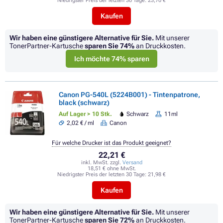
Niedrigster Preis der letzten 30 Tage:
23,70 €
Kaufen
Wir haben eine günstigere Alternative für Sie.
Mit unserer
TonerPartner-Kartusche
sparen Sie
74%
an Druckkosten.
Ich möchte 74% sparen
Canon PG-540L (5224B001) - Tintenpatrone,
black (schwarz)
Auf Lager > 10 Stk.
Schwarz
11ml
2,02 € / ml
Canon
Für welche Drucker ist das Produkt geeignet?
22,21 €
inkl. MwSt. zzgl.
Versand
18,51 € ohne MwSt.
Niedrigster Preis der letzten 30 Tage:
21,98 €
Kaufen
Wir haben eine günstigere Alternative für Sie.
Mit unserer
TonerPartner-Kartusche
sparen Sie
72%
an Druckkosten.