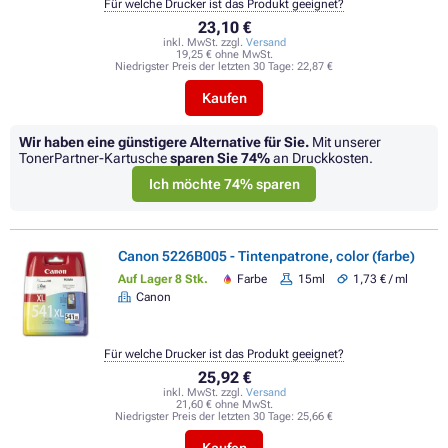
Für welche Drucker ist das Produkt geeignet?
23,10 €
inkl. MwSt. zzgl.
Versand
19,25 € ohne MwSt.
Niedrigster Preis der letzten 30 Tage:
22,87 €
Kaufen
Wir haben eine günstigere Alternative für Sie.
Mit unserer
TonerPartner-Kartusche
sparen Sie
74%
an Druckkosten.
Ich möchte 74% sparen
Canon 5226B005 - Tintenpatrone, color (farbe)
Auf Lager 8 Stk.
Farbe
15ml
1,73 € / ml
Canon
Für welche Drucker ist das Produkt geeignet?
25,92 €
inkl. MwSt. zzgl.
Versand
21,60 € ohne MwSt.
Niedrigster Preis der letzten 30 Tage:
25,66 €
Kaufen