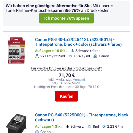
Wir haben eine günstigere Alternative für Sie.
Mit unserer
TonerPartner-Kartusche
sparen Sie
76%
an Druckkosten.
Ich möchte 76% sparen
Canon PG-540-Lx2/CL541XL (5224B015) -
Tintenpatrone, black + color (schwarz + farbe)
Auf Lager > 10 Stk.
Schwarz + farbe
2x11ml/1x15ml
1,94 € / ml
Canon
Für welche Drucker ist das Produkt geeignet?
71,70 €
inkl. MwSt. zzgl.
Versand
59,75 € ohne MwSt.
Niedrigster Preis der letzten 30 Tage:
70,12 €
Kaufen
Canon PG-540 (5225B001) - Tintenpatrone, black
(schwarz)
Auf Lager 1 Stk.
Schwarz
8ml
2,23 € / ml
Canon