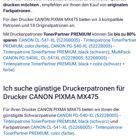
drucken möchten
, empfehlen wir Ihnen den Kauf von
originalen
Farbpatronen
.
Für den Drucker CANON PIXMA MX475 bieten wir 3 kompatible
Patronen und 18 Originalpatronen an.
Mit Druckerpatronen
TonerPartner PREMIUM
können Sie
bis zu 80%
sparen
CANON CL-541-XL (5226B005) - Tintenpatrone TonerPartner
PREMIUM, color (farbe)
,
CANON PG-540-XL (5222B005) -
Tintenpatrone TonerPartner PREMIUM, black (schwarz)
,
MultiPack
CANON PG-540XL, CL-541XL (5222B005, 5226B005) -
Tintenpatrone TonerPartner PREMIUM, black + color (schwarz +
farbe)
Ich suche günstige Druckerpatronen für
Drucker CANON PIXMA MX475
Für Ihren Drucker CANON PIXMA MX475 bieten wir Ihnen die
günstigste Schwarzpatrone
CANON PG-540-XL (5222B005) -
Tintenpatrone TonerPartner PREMIUM, black (schwarz)
und
Farbpatronen
CANON CL-541-XL (5226B005) - Tintenpatrone
TonerPartner PREMIUM, color (farbe)
.