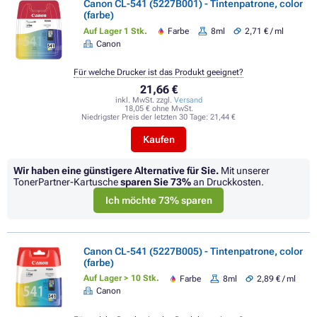
Canon CL-541 (5227B001) - Tintenpatrone, color
(farbe)
Auf Lager 1 Stk.
Farbe
8ml
2,71 € / ml
Canon
Für welche Drucker ist das Produkt geeignet?
21,66 €
inkl. MwSt. zzgl.
Versand
18,05 € ohne MwSt.
Niedrigster Preis der letzten 30 Tage:
21,44 €
Kaufen
Wir haben eine günstigere Alternative für Sie.
Mit unserer
TonerPartner-Kartusche
sparen Sie
73%
an Druckkosten.
Ich möchte 73% sparen
Canon CL-541 (5227B005) - Tintenpatrone, color
(farbe)
Auf Lager > 10 Stk.
Farbe
8ml
2,89 € / ml
Canon