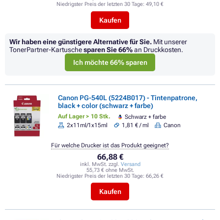
Niedrigster Preis der letzten 30 Tage:
49,10 €
Kaufen
Wir haben eine günstigere Alternative für Sie.
Mit unserer
TonerPartner-Kartusche
sparen Sie
66%
an Druckkosten.
Ich möchte 66% sparen
Canon PG-540L (5224B017) - Tintenpatrone,
black + color (schwarz + farbe)
Auf Lager > 10 Stk.
Schwarz + farbe
2x11ml/1x15ml
1,81 € / ml
Canon
Für welche Drucker ist das Produkt geeignet?
66,88 €
inkl. MwSt. zzgl.
Versand
55,73 € ohne MwSt.
Niedrigster Preis der letzten 30 Tage:
66,26 €
Kaufen