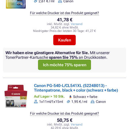
2,61 € / ml
Canon
Für welche Drucker ist das Produkt geeignet?
41,78 €
inkl. MwSt. zzgl.
Versand
34,82 € ohne MwSt.
Niedrigster Preis der letzten 30 Tage:
41,27 €
Kaufen
Wir haben eine günstigere Alternative für Sie.
Mit unserer
TonerPartner-Kartusche
sparen Sie
75%
an Druckkosten.
Ich möchte 75% sparen
Canon PG-540-L/CL541XL (5224B013) -
Tintenpatrone, black + color (schwarz + farbe)
Auf Lager > 10 Stk.
Schwarz + farbe
1x11ml/1x15ml
1,95 € / ml
Canon
Für welche Drucker ist das Produkt geeignet?
50,75 €
inkl. MwSt. zzgl.
Versand
42,29 € ohne MwSt.