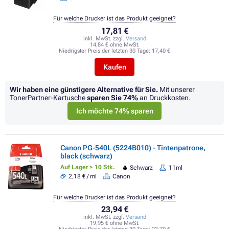
Für welche Drucker ist das Produkt geeignet?
17,81 €
inkl. MwSt. zzgl.
Versand
14,84 € ohne MwSt.
Niedrigster Preis der letzten 30 Tage:
17,40 €
Kaufen
Wir haben eine günstigere Alternative für Sie.
Mit unserer
TonerPartner-Kartusche
sparen Sie
74%
an Druckkosten.
Ich möchte 74% sparen
Canon PG-540L (5224B010) - Tintenpatrone,
black (schwarz)
Auf Lager > 10 Stk.
Schwarz
11ml
2,18 € / ml
Canon
Für welche Drucker ist das Produkt geeignet?
23,94 €
inkl. MwSt. zzgl.
Versand
19,95 € ohne MwSt.