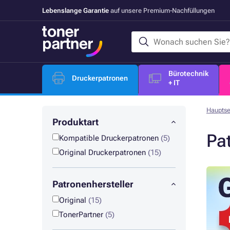
Lebenslange Garantie
auf unsere Premium-Nachfüllungen
Bürotechnik
Druckerpatronen
+ IT
Hauptse
Produktart
Pa
Kompatible Druckerpatronen
(5)
Original Druckerpatronen
(15)
Patronenhersteller
Original
(15)
TonerPartner
(5)