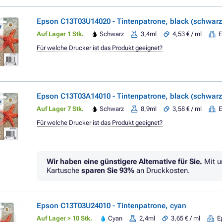
Epson C13T03U14020 - Tintenpatrone, black (schwarz
Auf Lager 1 Stk.
Schwarz
3,4ml
4,53 € / ml
Für welche Drucker ist das Produkt geeignet?
Epson C13T03A14010 - Tintenpatrone, black (schwarz
Auf Lager 7 Stk.
Schwarz
8,9ml
3,58 € / ml
Für welche Drucker ist das Produkt geeignet?
Wir haben eine günstigere Alternative für Sie.
Mit u
Kartusche
sparen Sie
93%
an Druckkosten.
Epson C13T03U24010 - Tintenpatrone, cyan
Auf Lager > 10 Stk.
Cyan
2,4ml
3,65 € / ml
E