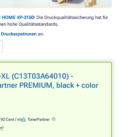
 HOME XP-3150
! Die Druckqualitätssicherung hat für
en hohe Qualitätsstandards.
e Druckerpatronen
an.
-XL (C13T03A64010) -
rtner PREMIUM, black + color
,92 Cent / ml
TonerPartner
et?