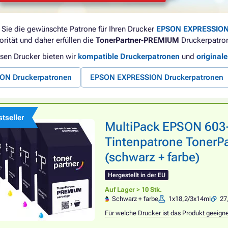
 Sie die gewünschte Patrone für Ihren Drucker
EPSON EXPRESSION
orität und daher erfüllen die
TonerPartner-PREMIUM
Druckerpatron
esen Drucker bieten wir
kompatible Druckerpatronen
und
original
ON Druckerpatronen
EPSON EXPRESSION Druckerpatronen
tseller
MultiPack EPSON 603
Tintenpatrone TonerPa
(schwarz + farbe)
Hergestellt in der EU
Auf Lager > 10 Stk.
Schwarz + farbe
1x18,2/3x14ml
27
Für welche Drucker ist das Produkt geeign