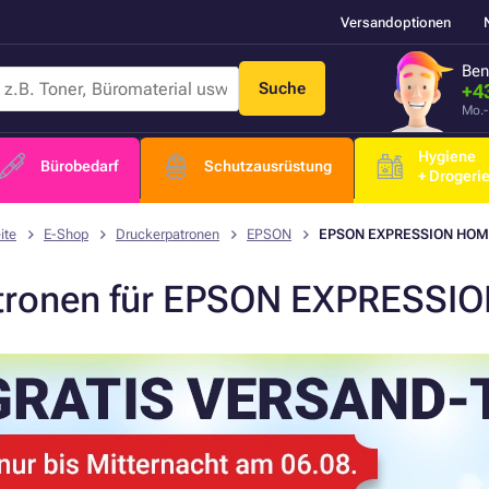
Versandoptionen
Ben
Suche
+4
Mo.-
Hygiene
Bürobedarf
Schutzausrüstung
+ Drogeri
ite
E-Shop
Druckerpatronen
EPSON
EPSON EXPRESSION HOME
tronen für EPSON EXPRESSI