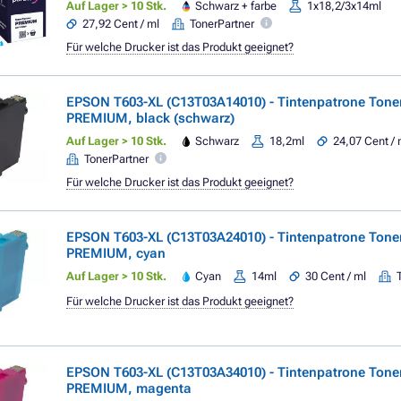
Auf Lager > 10 Stk.
Schwarz + farbe
1x18,2/3x14ml
27,92 Cent / ml
TonerPartner
Für welche Drucker ist das Produkt geeignet?
EPSON T603-XL (C13T03A14010) - Tintenpatrone Tone
PREMIUM, black (schwarz)
Auf Lager > 10 Stk.
Schwarz
18,2ml
24,07 Cent / 
TonerPartner
Für welche Drucker ist das Produkt geeignet?
EPSON T603-XL (C13T03A24010) - Tintenpatrone Tone
PREMIUM, cyan
Auf Lager > 10 Stk.
Cyan
14ml
30 Cent / ml
Für welche Drucker ist das Produkt geeignet?
EPSON T603-XL (C13T03A34010) - Tintenpatrone Tone
PREMIUM, magenta