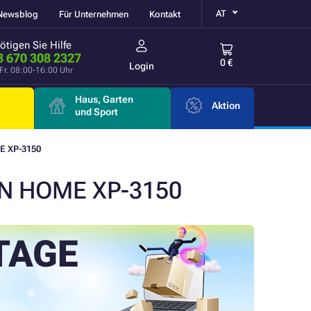
AT
Newsblog
Für Unternehmen
Kontakt
ötigen Sie Hilfe
3 670 308 2327
0 €
Login
Fr. 08:00-16:00 Uhr
Haus, Garten
Aktion
e
und Sport
 XP-3150
ON HOME XP-3150