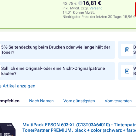
16,81 €
42,78 €
inkl. MwSt. zzgl.
Versand
14,01 € ohne MwSt.
Niedrigster Preis der letzten 30 Tage:
15,96 €
5% Seitendeckung beim Drucken oder wie lange hält der
B
Toner?
S
Soll ich eine Original- oder eine Nicht-Originalpatrone
W
kaufen?
B
e Artikel anzeigen
empfehlen
Nach Namen
Vom günstigsten
Vom teuersten
MultiPack EPSON 603-XL (C13T03A64010) - Tintenpat
TonerPartner PREMIUM, black + color (schwarz + farb