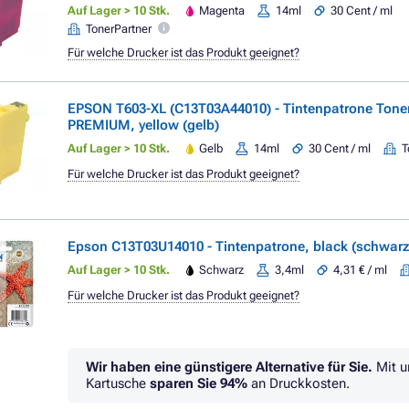
Auf Lager > 10 Stk.
Magenta
14ml
30 Cent / ml
TonerPartner
Für welche Drucker ist das Produkt geeignet?
EPSON T603-XL (C13T03A44010) - Tintenpatrone Tone
PREMIUM, yellow (gelb)
Auf Lager > 10 Stk.
Gelb
14ml
30 Cent / ml
T
Für welche Drucker ist das Produkt geeignet?
Epson C13T03U14010 - Tintenpatrone, black (schwarz
Auf Lager > 10 Stk.
Schwarz
3,4ml
4,31 € / ml
Für welche Drucker ist das Produkt geeignet?
Wir haben eine günstigere Alternative für Sie.
Mit u
Kartusche
sparen Sie
94%
an Druckkosten.