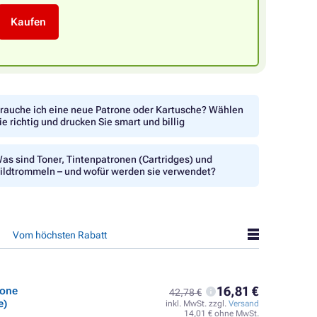
Kaufen
rauche ich eine neue Patrone oder Kartusche? Wählen
ie richtig und drucken Sie smart und billig
as sind Toner, Tintenpatronen (Cartridges) und
ildtrommeln – und wofür werden sie verwendet?
Vom höchsten Rabatt
16,81 €
rone
42,78 €
e)
inkl. MwSt. zzgl.
Versand
14,01 € ohne MwSt.