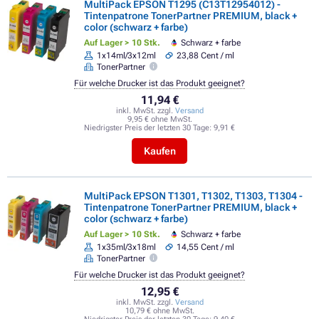
MultiPack EPSON T1295 (C13T12954012) -
Tintenpatrone TonerPartner PREMIUM, black +
color (schwarz + farbe)
Auf Lager > 10 Stk.
Schwarz + farbe
1x14ml/3x12ml
23,88 Cent / ml
TonerPartner
Für welche Drucker ist das Produkt geeignet?
11,94 €
inkl. MwSt. zzgl.
Versand
9,95 € ohne MwSt.
Niedrigster Preis der letzten 30 Tage:
9,91 €
Kaufen
MultiPack EPSON T1301, T1302, T1303, T1304 -
Tintenpatrone TonerPartner PREMIUM, black +
color (schwarz + farbe)
Auf Lager > 10 Stk.
Schwarz + farbe
1x35ml/3x18ml
14,55 Cent / ml
TonerPartner
Für welche Drucker ist das Produkt geeignet?
12,95 €
inkl. MwSt. zzgl.
Versand
10,79 € ohne MwSt.