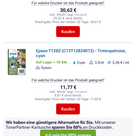
Für welche Drucker ist das Produkt geeignet?
30,62 €
inkl. MwSt. zzgl.
Versand
25,52 € ohne MwSt.
Niedrigster Preis der letzten 30 Tage:
28,61 €
Kaufen
Epson T1282 (C13T12824012) - Tintenpatrone,
cyan
Auf Lager > 10 Stk.
Cyan
3,5ml
3,36 € / ml
Epson
Für welche Drucker ist das Produkt geeignet?
11,77 €
inkl. MwSt. zzgl.
Versand
9,81 € ohne MwSt.
Niedrigster Preis der letzten 30 Tage:
11,65 €
Kaufen
Wir haben eine günstigere Alternative für Sie.
Mit unserer
TonerPartner-Kartusche
sparen Sie
88%
an Druckkosten.
Ich möchte 88% sparen