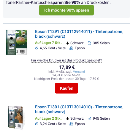
TonerPartner-Kartusche
sparen Sie
90%
an Druckkosten.
Ich möchte 90% sparen
Epson T1291 (C13T12914011) - Tintenpatrone,
black (schwarz)
Auf Lager 7 Stk.
Schwarz
385 Seiten
4,65 Cent / Seite
Epson
Für welche Drucker ist das Produkt geeignet?
17,89 €
inkl. MwSt. zzgl.
Versand
14,91 € ohne MwSt.
Niedrigster Preis der letzten 30 Tage:
17,59 €
Kaufen
Epson T1301 (C13T13014010) - Tintenpatrone,
black (schwarz)
Auf Lager 2 Stk.
Schwarz
945 Seiten
3,24 Cent / Seite
Epson