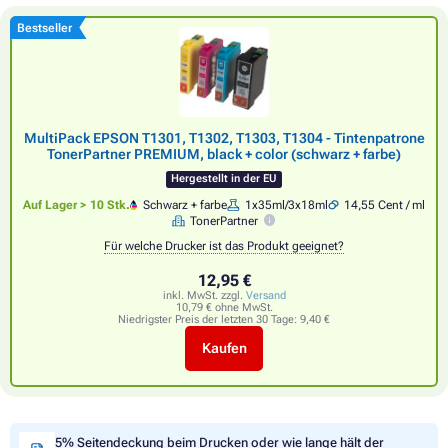
Bestseller
MultiPack EPSON T1301, T1302, T1303, T1304 - Tintenpatrone
TonerPartner PREMIUM, black + color (schwarz + farbe)
Hergestellt in der EU
Auf Lager > 10 Stk.
Schwarz + farbe
1x35ml/3x18ml
14,55 Cent / ml
TonerPartner
Für welche Drucker ist das Produkt geeignet?
12,95 €
inkl. MwSt. zzgl.
Versand
10,79 € ohne MwSt.
Niedrigster Preis der letzten 30 Tage:
9,40 €
Kaufen
5% Seitendeckung beim Drucken oder wie lange hält der