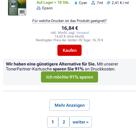
Auf Lager > 10 Stk.
Cyan
7ml
2,41 € / ml
Epson
Für welche Drucker ist das Produkt geeignet?
16,84 €
inkl. MwSt. zzgl.
Versand
14,03 € ohne MwSt.
Niedrigster Preis der letzten 30 Tage:
16,70 €
Kaufen
Wir haben eine günstigere Alternative für Sie.
Mit unserer
TonerPartner-Kartusche
sparen Sie
91%
an Druckkosten.
Ich möchte 91% sparen
Mehr Anzeigen
1
2
weiter »