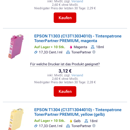
inkl. MwSt. zzgl.
Versand
2,60 € ohne MwSt.
Niedrigster Preis der letzten 30 Tage:
2,29 €
Kaufen
EPSON T1303 (C13T13034010) - Tintenpatrone
TonerPartner PREMIUM, magenta
Auf Lager > 10 Stk.
Magenta
18ml
17,33 Cent / ml
TonerPartner
Für welche Drucker ist das Produkt geeignet?
3,12 €
inkl. MwSt. zzgl.
Versand
2,60 € ohne MwSt.
Niedrigster Preis der letzten 30 Tage:
2,28 €
Kaufen
EPSON T1304 (C13T13044010) - Tintenpatrone
TonerPartner PREMIUM, yellow (gelb)
Auf Lager > 10 Stk.
Gelb
18ml
17,33 Cent / ml
TonerPartner