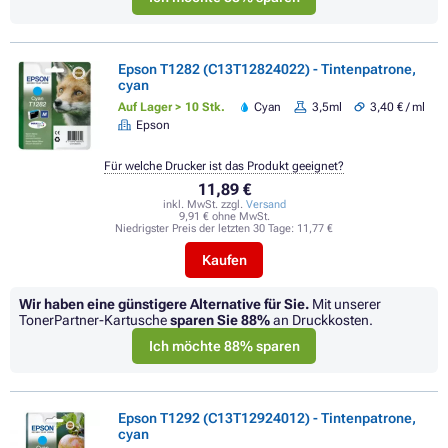
Epson T1282 (C13T12824022) - Tintenpatrone,
cyan
Auf Lager > 10 Stk.
Cyan
3,5ml
3,40 € / ml
Epson
Für welche Drucker ist das Produkt geeignet?
11,89 €
inkl. MwSt. zzgl.
Versand
9,91 € ohne MwSt.
Niedrigster Preis der letzten 30 Tage:
11,77 €
Kaufen
Wir haben eine günstigere Alternative für Sie.
Mit unserer
TonerPartner-Kartusche
sparen Sie
88%
an Druckkosten.
Ich möchte 88% sparen
Epson T1292 (C13T12924012) - Tintenpatrone,
cyan