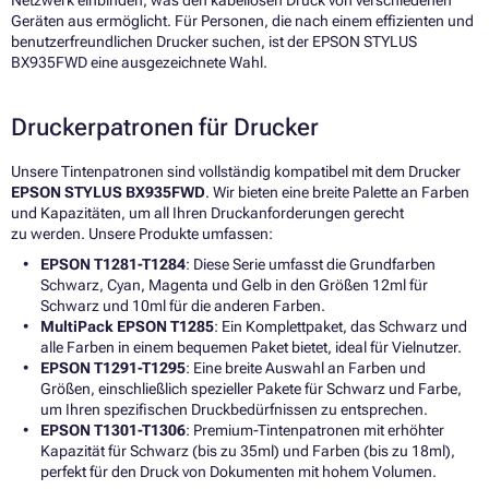
Geräten aus ermöglicht. Für Personen, die nach einem effizienten und
benutzerfreundlichen Drucker suchen, ist der EPSON STYLUS
BX935FWD eine ausgezeichnete Wahl.
Druckerpatronen für Drucker
Unsere Tintenpatronen sind vollständig kompatibel mit dem Drucker
EPSON STYLUS BX935FWD
. Wir bieten eine breite Palette an Farben
und Kapazitäten, um all Ihren Druckanforderungen gerecht
zu werden. Unsere Produkte umfassen:
EPSON T1281-T1284
: Diese Serie umfasst die Grundfarben
Schwarz, Cyan, Magenta und Gelb in den Größen 12ml für
Schwarz und 10ml für die anderen Farben.
MultiPack EPSON T1285
: Ein Komplettpaket, das Schwarz und
alle Farben in einem bequemen Paket bietet, ideal für Vielnutzer.
EPSON T1291-T1295
: Eine breite Auswahl an Farben und
Größen, einschließlich spezieller Pakete für Schwarz und Farbe,
um Ihren spezifischen Druckbedürfnissen zu entsprechen.
EPSON T1301-T1306
: Premium-Tintenpatronen mit erhöhter
Kapazität für Schwarz (bis zu 35ml) und Farben (bis zu 18ml),
perfekt für den Druck von Dokumenten mit hohem Volumen.