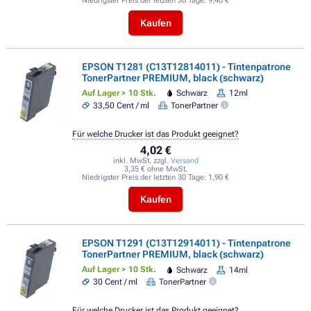
Niedrigster Preis der letzten 30 Tage:
9,40 €
Kaufen
EPSON T1281 (C13T12814011) - Tintenpatrone
TonerPartner PREMIUM, black (schwarz)
Auf Lager > 10 Stk.
Schwarz
12ml
33,50 Cent / ml
TonerPartner
Für welche Drucker ist das Produkt geeignet?
4,02 €
inkl. MwSt. zzgl.
Versand
3,35 € ohne MwSt.
Niedrigster Preis der letzten 30 Tage:
1,90 €
Kaufen
EPSON T1291 (C13T12914011) - Tintenpatrone
TonerPartner PREMIUM, black (schwarz)
Auf Lager > 10 Stk.
Schwarz
14ml
30 Cent / ml
TonerPartner
Für welche Drucker ist das Produkt geeignet?