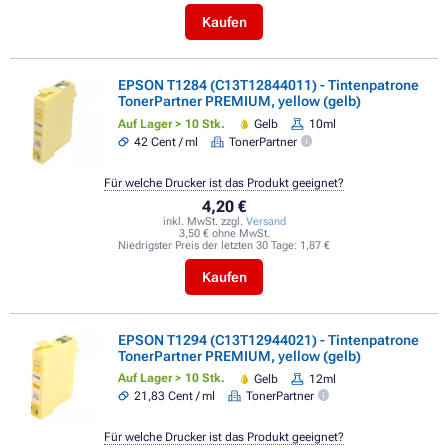
Kaufen
EPSON T1284 (C13T12844011) - Tintenpatrone
TonerPartner PREMIUM, yellow (gelb)
Auf Lager > 10 Stk.
Gelb
10ml
42 Cent / ml
TonerPartner
Für welche Drucker ist das Produkt geeignet?
4,20 €
inkl. MwSt. zzgl.
Versand
3,50 € ohne MwSt.
Niedrigster Preis der letzten 30 Tage:
1,87 €
Kaufen
EPSON T1294 (C13T12944021) - Tintenpatrone
TonerPartner PREMIUM, yellow (gelb)
Auf Lager > 10 Stk.
Gelb
12ml
21,83 Cent / ml
TonerPartner
Für welche Drucker ist das Produkt geeignet?