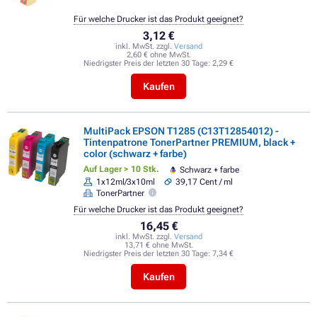
Für welche Drucker ist das Produkt geeignet?
3,12 €
inkl. MwSt. zzgl.
Versand
2,60 € ohne MwSt.
Niedrigster Preis der letzten 30 Tage:
2,29 €
Kaufen
MultiPack EPSON T1285 (C13T12854012) -
Tintenpatrone TonerPartner PREMIUM, black +
color (schwarz + farbe)
Auf Lager > 10 Stk.
Schwarz + farbe
1x12ml/3x10ml
39,17 Cent / ml
TonerPartner
Für welche Drucker ist das Produkt geeignet?
16,45 €
inkl. MwSt. zzgl.
Versand
13,71 € ohne MwSt.
Niedrigster Preis der letzten 30 Tage:
7,34 €
Kaufen