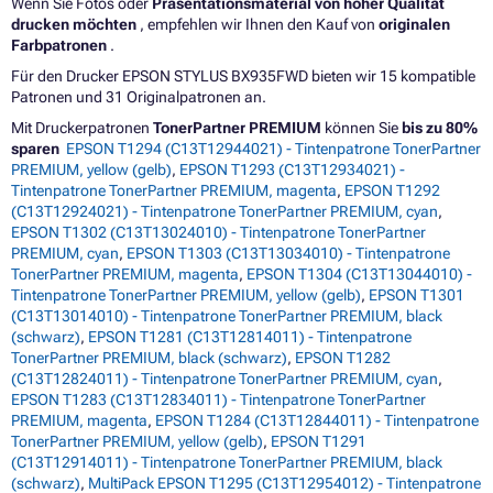
Wenn Sie Fotos oder
Präsentationsmaterial von hoher Qualität
drucken möchten
, empfehlen wir Ihnen den Kauf von
originalen
Farbpatronen
.
Für den Drucker EPSON STYLUS BX935FWD bieten wir 15 kompatible
Patronen und 31 Originalpatronen an.
Mit Druckerpatronen
TonerPartner PREMIUM
können Sie
bis zu 80%
sparen
EPSON T1294 (C13T12944021) - Tintenpatrone TonerPartner
PREMIUM, yellow (gelb)
,
EPSON T1293 (C13T12934021) -
Tintenpatrone TonerPartner PREMIUM, magenta
,
EPSON T1292
(C13T12924021) - Tintenpatrone TonerPartner PREMIUM, cyan
,
EPSON T1302 (C13T13024010) - Tintenpatrone TonerPartner
PREMIUM, cyan
,
EPSON T1303 (C13T13034010) - Tintenpatrone
TonerPartner PREMIUM, magenta
,
EPSON T1304 (C13T13044010) -
Tintenpatrone TonerPartner PREMIUM, yellow (gelb)
,
EPSON T1301
(C13T13014010) - Tintenpatrone TonerPartner PREMIUM, black
(schwarz)
,
EPSON T1281 (C13T12814011) - Tintenpatrone
TonerPartner PREMIUM, black (schwarz)
,
EPSON T1282
(C13T12824011) - Tintenpatrone TonerPartner PREMIUM, cyan
,
EPSON T1283 (C13T12834011) - Tintenpatrone TonerPartner
PREMIUM, magenta
,
EPSON T1284 (C13T12844011) - Tintenpatrone
TonerPartner PREMIUM, yellow (gelb)
,
EPSON T1291
(C13T12914011) - Tintenpatrone TonerPartner PREMIUM, black
(schwarz)
,
MultiPack EPSON T1295 (C13T12954012) - Tintenpatrone