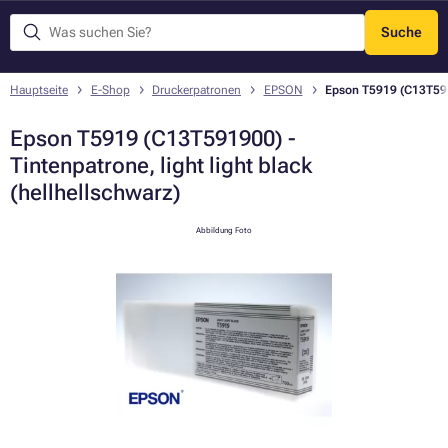
Suche
Menü
Hauptseite
E-Shop
Druckerpatronen
EPSON
Epson T5919 (C13T5919
Epson T5919 (C13T591900) -
Tintenpatrone, light light black
(hellhellschwarz)
Abbildung Foto