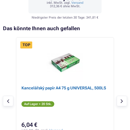
inkl. MwSt. zzgl.
Versand
312,36 €
ohne MwSt.
Niedrigster Preis der letzten 30 Tage:
341,81 €
Das könnte Ihnen auch gefallen
TOP
e,
Kancelářský papír A4 75 g UNIVERSAL, 500LS
Eps
cya
C
Auf Lager > 20 Stk.
Ver
496,
34
6,04 €
inkl