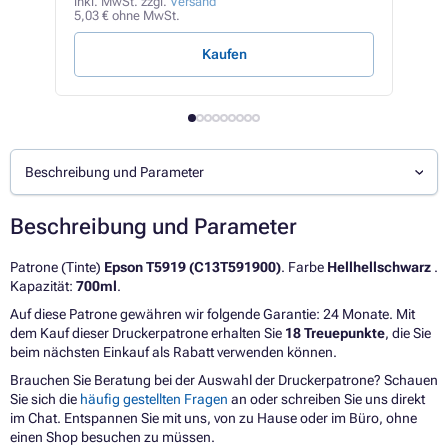
284,
inkl. MwSt. zzgl.
Versand
5,03 € ohne MwSt.
48,83
Kaufen
V
Beschreibung und Parameter
Beschreibung und Parameter
Patrone (Tinte)
Epson T5919 (C13T591900)
. Farbe
Hellhellschwarz
.
Kapazität:
700ml
.
Auf diese Patrone gewähren wir folgende Garantie: 24 Monate. Mit
dem Kauf dieser Druckerpatrone erhalten Sie
18 Treuepunkte
, die Sie
beim nächsten Einkauf als Rabatt verwenden können.
Brauchen Sie Beratung bei der Auswahl der Druckerpatrone? Schauen
Sie sich die
häufig gestellten Fragen
an oder schreiben Sie uns direkt
im Chat. Entspannen Sie mit uns, von zu Hause oder im Büro, ohne
einen Shop besuchen zu müssen.