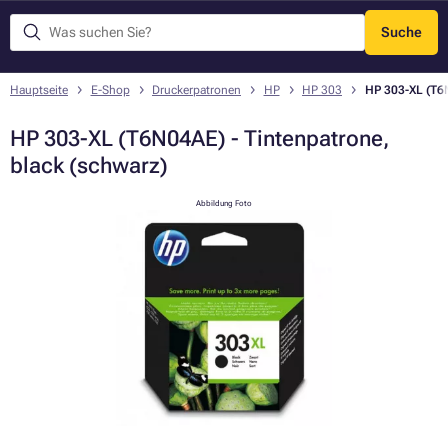
Suche
Menü
Hauptseite
E-Shop
Druckerpatronen
HP
HP 303
HP 303-XL (T6N
HP 303-XL (T6N04AE) - Tintenpatrone,
black (schwarz)
Abbildung Foto