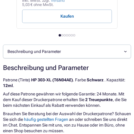
15,7
inkl. MwSt. zzgl.
Versand
5,03 € ohne MwSt.
4,73 
Kaufen
Beschreibung und Parameter
Beschreibung und Parameter
Patrone (Tinte)
HP 303-XL (T6N04AE)
. Farbe
Schwarz
. Kapazität:
12ml
.
Auf diese Patrone gewähren wir folgende Garantie: 24 Monate. Mit
dem Kauf dieser Druckerpatrone erhalten Sie
2 Treuepunkte
, die Sie
beim nächsten Einkauf als Rabatt verwenden können.
Brauchen Sie Beratung bei der Auswahl der Druckerpatrone? Schauen
Sie sich die
häufig gestellten Fragen
an oder schreiben Sie uns direkt
im Chat. Entspannen Sie mit uns, von zu Hause oder im Büro, ohne
einen Shop besuchen zu müssen.