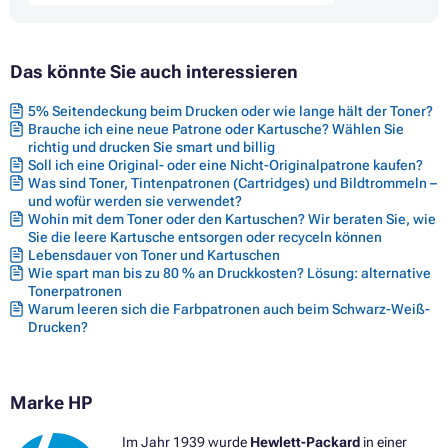
Druckerpatronen HP ENVY INSPIRE 7955E
Druckerpatronen HP ENVY INSPIRE 7964E
Druckerpatronen HP ENVY PHOTO 6200 SERIES
Das könnte Sie auch interessieren
Druckerpatronen HP ENVY PHOTO 6220
Druckerpatronen HP ENVY PHOTO 6230
Druckerpatronen HP ENVY PHOTO 6230 WIFI
5% Seitendeckung beim Drucken oder wie lange hält der Toner?
Druckerpatronen HP ENVY PHOTO 6232
Brauche ich eine neue Patrone oder Kartusche? Wählen Sie
Druckerpatronen HP ENVY PHOTO 6234
richtig und drucken Sie smart und billig
Druckerpatronen HP ENVY PHOTO 7100 SERIES
Soll ich eine Original- oder eine Nicht-Originalpatrone kaufen?
Was sind Toner, Tintenpatronen (Cartridges) und Bildtrommeln –
Druckerpatronen HP ENVY PHOTO 7130
und wofür werden sie verwendet?
Druckerpatronen HP ENVY PHOTO 7134
Wohin mit dem Toner oder den Kartuschen? Wir beraten Sie, wie
Druckerpatronen HP ENVY PHOTO 7200 SERIES
Sie die leere Kartusche entsorgen oder recyceln können
Druckerpatronen HP ENVY PHOTO 7230
Lebensdauer von Toner und Kartuschen
Druckerpatronen HP ENVY PHOTO 7231
Wie spart man bis zu 80 % an Druckkosten? Lösung: alternative
Druckerpatronen HP ENVY PHOTO 7800 SERIES
Tonerpatronen
Druckerpatronen HP ENVY PHOTO 7830
Warum leeren sich die Farbpatronen auch beim Schwarz-Weiß-
Druckerpatronen HP ENVY PHOTO 7834
Drucken?
Druckerpatronen HP ENVY PHOTO 7900 SERIES
Druckerpatronen HP ENVY PHOTO 7930
Druckerpatronen HP ENVY PHOTO 7930E
Druckerpatronen HP ENVY PHOTO 7931
Marke HP
Druckerpatronen HP TANGO
Druckerpatronen HP TANGO X
Im Jahr 1939 wurde
Hewlett-Packard
in einer