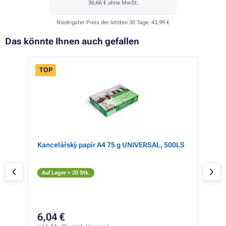
36,66 €
ohne MwSt.
Niedrigster Preis der letzten 30 Tage:
43,99 €
Das könnte Ihnen auch gefallen
TOP
 HP
Kancelářský papír A4 75 g UNIVERSAL, 500LS
HP 
(sc
S
Auf Lager > 20 Stk.
Auf
18
6,04 €
inkl