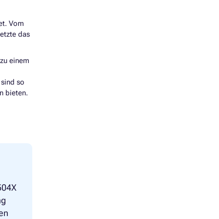
det. Vom
etzte das
zu einem
 sind so
n bieten.
 504X
ng
den