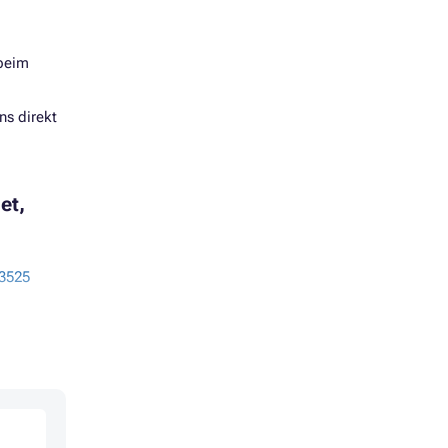
 beim
ns direkt
et,
3525
P3525DN
3525N
3525X