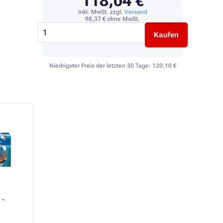
118,04 €
inkl. MwSt. zzgl.
Versand
98,37 €
ohne MwSt.
Kaufen
Niedrigster Preis der letzten 30 Tage:
120,10 €
 -
HP 504X (CE250XD) -
HP 504A (CE250A) 
toner, black (schwarz )
toner, black (schw
2stk