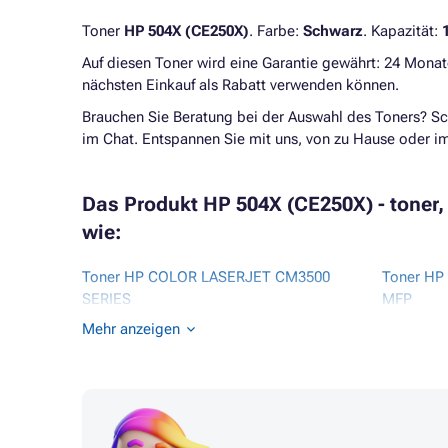
Toner
HP 504X (CE250X)
. Farbe:
Schwarz
. Kapazität:
Auf diesen Toner wird eine Garantie gewährt: 24 Monat
nächsten Einkauf als Rabatt verwenden können.
Brauchen Sie Beratung bei der Auswahl des Toners? Sc
im Chat. Entspannen Sie mit uns, von zu Hause oder 
Das Produkt HP 504X (CE250X) - toner, 
wie:
Toner HP COLOR LASERJET CM3500
Toner H
SERIES
MFP
Toner HP COLOR LASERJET CM3530
Toner HP
Mehr anzeigen
Toner HP COLOR LASERJET CM3530
SERIES
MFP
Toner HP