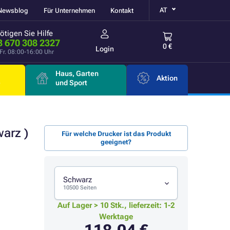
AT
Newsblog
Für Unternehmen
Kontakt
ötigen Sie Hilfe
3 670 308 2327
0 €
Login
Fr. 08:00-16:00 Uhr
Haus, Garten
Aktion
e
und Sport
arz )
Für welche Drucker ist das Produkt
geeignet?
Schwarz
10500 Seiten
Auf Lager > 10 Stk., lieferzeit: 1-2
Werktage