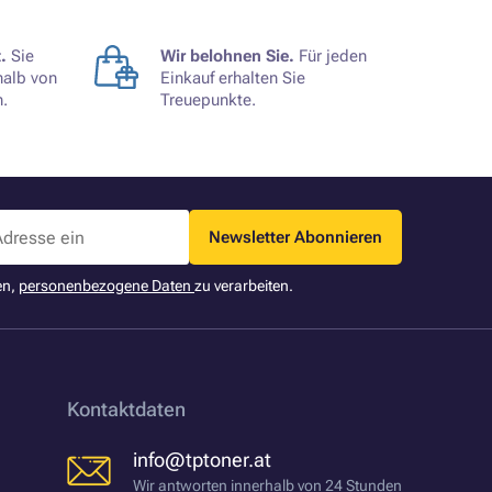
.
Sie
Wir belohnen Sie.
Für jeden
halb von
Einkauf erhalten Sie
.
Treuepunkte.
Newsletter Abonnieren
en,
personenbezogene Daten
zu verarbeiten.
Kontaktdaten
info@tptoner.at
Wir antworten innerhalb von 24 Stunden