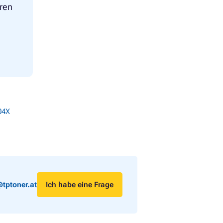
eren
04X
tptoner.at
Ich habe eine Frage