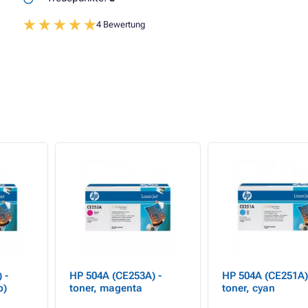
4 Bewertung
 -
HP 504A (CE253A) -
HP 504A (CE251A)
b)
toner, magenta
toner, cyan