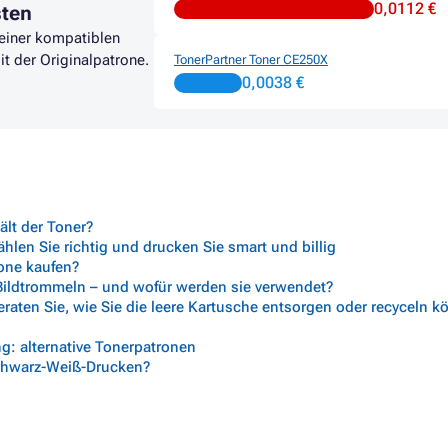
0,0112 €
sten
 einer kompatiblen
it der Originalpatrone.
TonerPartner Toner CE250X
0,0038 €
lt der Toner?
len Sie richtig und drucken Sie smart und billig
rone kaufen?
 Bildtrommeln – und wofür werden sie verwendet?
aten Sie, wie Sie die leere Kartusche entsorgen oder recyceln 
g: alternative Tonerpatronen
chwarz-Weiß-Drucken?