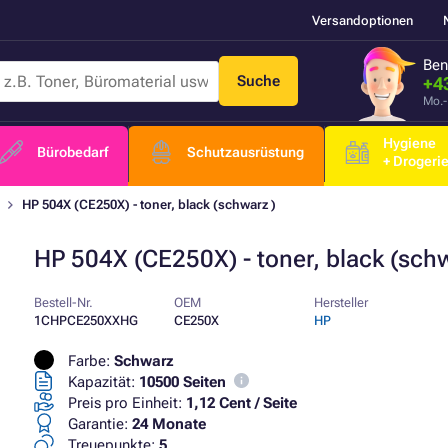
Versandoptionen
Ben
Suche
+4
Mo.-
Hygiene
Bürobedarf
Schutzausrüstung
+ Drogeri
HP 504X (CE250X) - toner, black (schwarz )
HP 504X (CE250X) - toner, black (schw
Bestell-Nr.
OEM
Hersteller
1CHPCE250XXHG
CE250X
HP
Farbe:
Schwarz
Kapazität:
10500 Seiten
Preis pro Einheit:
1,12 Cent / Seite
Garantie:
24 Monate
Treuepunkte:
5