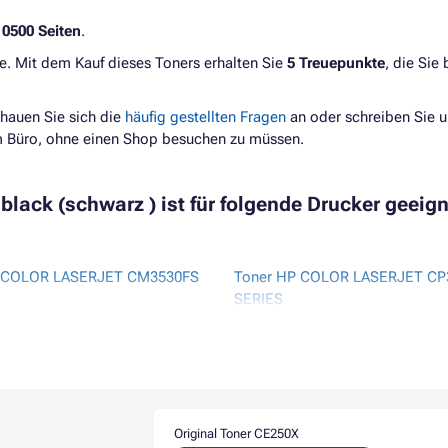
10500 Seiten
.
e. Mit dem Kauf dieses Toners erhalten Sie
5 Treuepunkte
, die Sie
hauen Sie sich die
häufig gestellten Fragen
an oder schreiben Sie u
im Büro, ohne einen Shop besuchen zu müssen.
black (schwarz ) ist für folgende Drucker geeign
P COLOR LASERJET CM3530FS
Toner HP COLOR LASERJET CP
SERIES
 COLOR LASERJET CP3520
Toner HP COLOR LASERJET C
Toner HP COLOR LASERJET CP
 COLOR LASERJET CP3525
Toner HP COLOR LASERJET CP
Original Toner CE250X