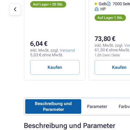
ten
Gelb
7000 Seit
Auf Lager > 20 Stk.
HP
Auf Lager 1 Stk.
73,80 €
6,04 €
rsand
inkl. MwSt. zzgl.
Ve
.
61,50 € ohne MwSt.
inkl. MwSt. zzgl.
Versand
5,03 € ohne MwSt.
1,05 Cent / Seite
Kaufen
Kaufen
Beschreibung und
Parameter
Farbv
Parameter
Beschreibung und Parameter