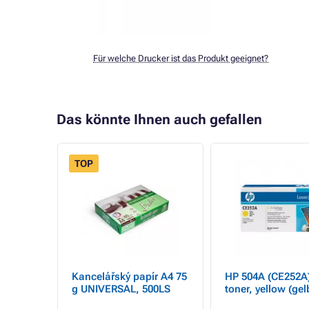
Für welche Drucker ist das Produkt geeignet?
Das könnte Ihnen auch gefallen
TOP
er
Kancelářský papír A4 75
HP 504A (CE252A)
 504A
g UNIVERSAL, 500LS
toner, yellow (gel