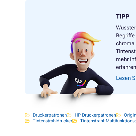
TIPP
Wussten
Begriffe
chroma o
Tintenst
mehr In
erfahren
Lesen Si
Druckerpatronen
HP Druckerpatronen
Origi
Tintenstrahldrucker
Tintenstrahl-Multifunktions