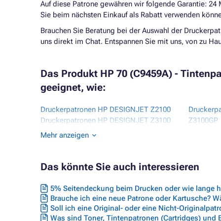
Auf diese Patrone gewähren wir folgende Garantie: 24
Sie beim nächsten Einkauf als Rabatt verwenden könne
Brauchen Sie Beratung bei der Auswahl der Druckerpat
uns direkt im Chat. Entspannen Sie mit uns, von zu H
Das Produkt HP 70 (C9459A) - Tintenpat
geeignet, wie:
Druckerpatronen HP DESIGNJET Z2100
Druckerp
Druckerpatronen HP DESIGNJET Z3100
Z3100GP
Druckerpatronen HP DESIGNJET Z3100
Druckerp
Mehr anzeigen
24 INCH
Z3100GP 
Druckerpatronen HP DESIGNJET Z3100
Druckerp
44 INCH
Druckerp
Das könnte Sie auch interessieren
Druckerpatronen HP DESIGNJET Z3100
24 INCH
SERIES
5% Seitendeckung beim Drucken oder wie lange hä
Brauche ich eine neue Patrone oder Kartusche? Wäh
Soll ich eine Original- oder eine Nicht-Originalpat
Was sind Toner, Tintenpatronen (Cartridges) und