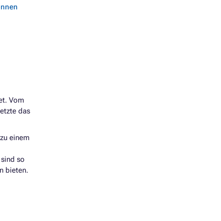
können
det. Vom
etzte das
zu einem
 sind so
n bieten.