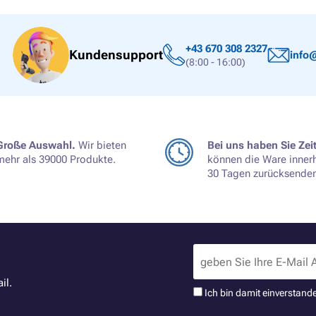
+43 670 308 2327
Kundensupport
info@
(8:00 - 16:00)
Große Auswahl.
Wir bieten
Bei uns haben Sie Zeit
mehr als 39000 Produkte.
können die Ware inner
30 Tagen zurücksenden
il.
Ich bin damit einverstand