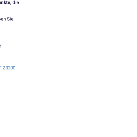
unkte
, die
ben Sie
r
T Z3200
T Z3200
T
T