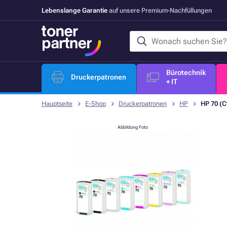
Lebenslange Garantie
auf unsere Premium-Nachfüllungen
Bürotechnik
Druckerpatronen
+ IT
Hauptseite
E-Shop
Druckerpatronen
HP
HP 70 (C
Abbildung Foto