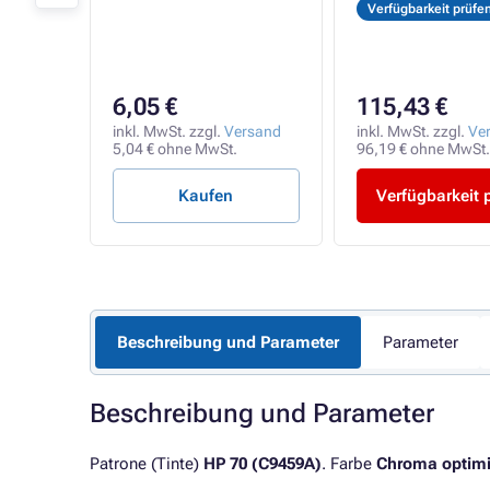
Verfügbarkeit prüfe
6,05 €
115,43 €
rsand
t.
inkl. MwSt. zzgl.
Versand
inkl. MwSt. zzgl.
Ve
5,04 € ohne MwSt.
96,19 € ohne MwSt.
Kaufen
Verfügbarkeit 
Beschreibung und Parameter
Parameter
Beschreibung und Parameter
Patrone (Tinte)
HP 70 (C9459A)
. Farbe
Chroma optimi