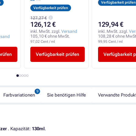
n
Verfügbarkeit prüfen
Verfügbarkeit prüfen
127,27 €
126,12 €
129,94 €
inkl. MwSt. zzgl.
Versand
inkl. MwSt. zzgl.
Ver
105,10 € ohne MwSt.
108,28 € ohne MwSt
rsand
97,02 Cent / ml
99,95 Cent / ml
prüfen
Verfügbarkeit prüfen
Verfügbarkeit p
Farbvariationen
Sie benötigen Hilfe
Verwandte Produk
zer
. Kapazität:
130ml
.