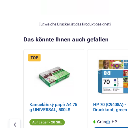
Für welche Drucker ist das Produkt geeignet?
Das könnte Ihnen auch gefallen
TOP
Kancelářský papír A4 75
HP 70 (C9408A) -
magenta
g UNIVERSAL, 500LS
Druckkopf, green 
ml
HP
Grün
HP
Auf Lager > 20 Stk.