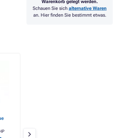
Warenkorb gelegt werden.
Schauen Sie sich
alternative Waren
an. Hier finden Sie bestimmt etwas.
HP CD949A -
HP CD951A -
ue
Tintenpatrone, matt
Tintenpatrone, red 
black (mattschwarz)
HP
Mattschwarz
HP
Rot
130ml
H