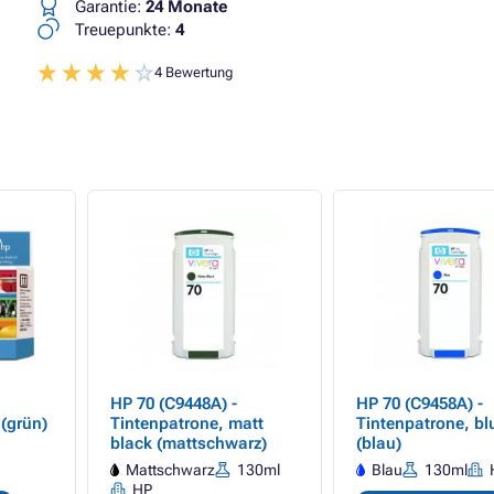
Garantie:
24 Monate
Treuepunkte:
4
4 Bewertung
HP 70 (C9448A) -
HP 70 (C9458A) -
(grün)
Tintenpatrone, matt
Tintenpatrone, bl
black (mattschwarz)
(blau)
Mattschwarz
130ml
Blau
130ml
HP