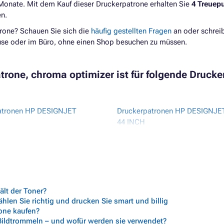
 Monate. Mit dem Kauf dieser Druckerpatrone erhalten Sie
4 Treuep
n.
rone? Schauen Sie sich die
häufig gestellten Fragen
an oder schrei
ause oder im Büro, ohne einen Shop besuchen zu müssen.
rone, chroma optimizer ist für folgende Drucke
atronen HP DESIGNJET
Druckerpatronen HP DESIGNJE
44 INCH
atronen HP DESIGNJET
Druckerpatronen HP DESIGNJE
24 INCH
SERIES
atronen HP DESIGNJET Z3200
Druckerpatronen HP DESIGNJE
atronen HP DESIGNJET Z3200
Z3200PS 24 INCH
Druckerpatronen HP DESIGNJE
Z3200PS 44 INCH
lt der Toner?
len Sie richtig und drucken Sie smart und billig
rone kaufen?
 Bildtrommeln – und wofür werden sie verwendet?