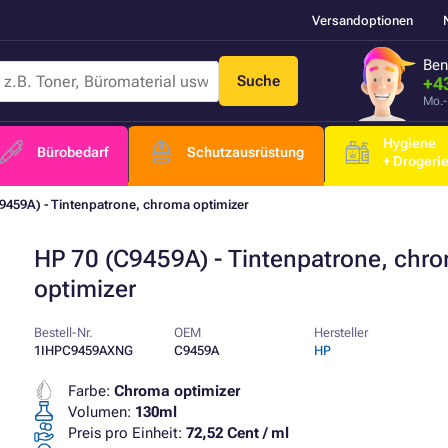
Versandoptionen
Ben
Suche
+4
Mo.-
Hygiene
Bürobedarf
Schutzausrüstung
+ Drogeri
9459A) - Tintenpatrone, chroma optimizer
HP 70 (C9459A) - Tintenpatrone, chr
optimizer
Bestell-Nr.
OEM
Hersteller
1IHPC9459AXNG
C9459A
HP
Farbe:
Chroma optimizer
Volumen:
130ml
Preis pro Einheit:
72,52 Cent / ml