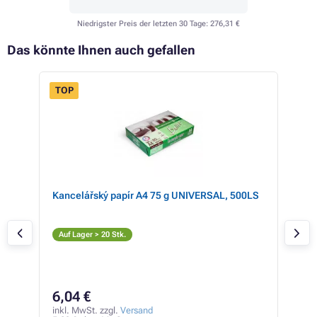
Niedrigster Preis der letzten 30 Tage:
276,31 €
Das könnte Ihnen auch gefallen
TOP
yan
Kancelářský papír A4 75 g UNIVERSAL, 500LS
HP 
F6T7
(sch
Sc
Auf Lager > 20 Stk.
Auf
35
6,04 €
inkl
299,
inkl. MwSt. zzgl.
Versand