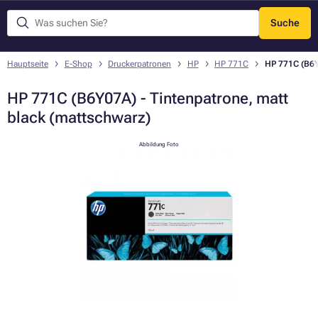
Suche
Menü
Hauptseite
E-Shop
Druckerpatronen
HP
HP 771C
HP 771C (B6Y
HP 771C (B6Y07A) - Tintenpatrone, matt
black (mattschwarz)
Abbildung Foto