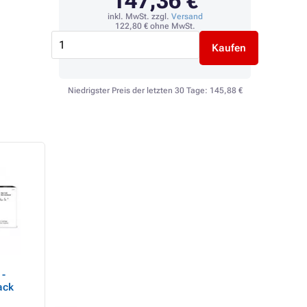
147,36 €
inkl. MwSt. zzgl.
Versand
122,80 €
ohne MwSt.
Kaufen
Niedrigster Preis der letzten 30 Tage:
145,88 €
TOP
 -
Tintenpatrone
Kancelářský papír
ack
TonerPartner PREMIUM
g UNIVERSAL, 500
für HP 903-XL