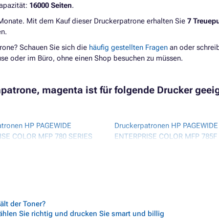
apazität:
16000 Seiten
.
 Monate. Mit dem Kauf dieser Druckerpatrone erhalten Sie
7 Treuep
n.
rone? Schauen Sie sich die
häufig gestellten Fragen
an oder schrei
ause oder im Büro, ohne einen Shop besuchen zu müssen.
patrone, magenta ist für folgende Drucker geei
atronen HP PAGEWIDE
Druckerpatronen HP PAGEWIDE
SE COLOR MFP 780 SERIES
ENTERPRISE COLOR MFP 785F
atronen HP PAGEWIDE
Druckerpatronen HP PAGEWIDE
ISE COLOR MFP 780DN
ENTERPRISE COLOR MFP 785Z
atronen HP PAGEWIDE
ISE COLOR MFP 780DNS
atronen HP PAGEWIDE
ISE COLOR MFP 780DTX
lt der Toner?
len Sie richtig und drucken Sie smart und billig