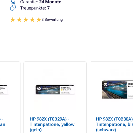
Garantie:
24 Monate
Treuepunkte:
7
3 Bewertung
 -
HP 982X (T0B29A) -
HP 982X (T0B30A)
yan
Tintenpatrone, yellow
Tintenpatrone, bl
(gelb)
(schwarz)