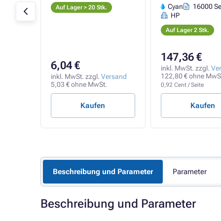
Cyan
16000 Se
Auf Lager > 20 Stk.
HP
Auf Lager 2 Stk.
147,36 €
6,04 €
rsand
inkl. MwSt. zzgl.
Ve
122,80 € ohne MwS
inkl. MwSt. zzgl.
Versand
5,03 € ohne MwSt.
0,92 Cent / Seite
Kaufen
Kaufen
Beschreibung und Parameter
Parameter
Beschreibung und Parameter