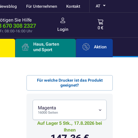
AT
Newsblog
Für Unternehmen
Kontakt
ötigen Sie Hilfe
3 670 308 2327
0 €
Login
Fr. 08:00-16:00 Uhr
Haus, Garten
Aktion
e
und Sport
Für welche Drucker ist das Produkt
geeignet?
Magenta
16000 Seiten
Auf Lager 5 Stk., 17.8.2026 bei
Ihnen