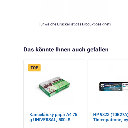
Für welche Drucker ist das Produkt geeignet?
Das könnte Ihnen auch gefallen
TOP
Kancelářský papír A4 75
HP 982X (T0B27A)
REMIUM
g UNIVERSAL, 500LS
Tintenpatrone, c