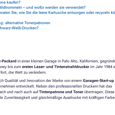
rone kaufen?
 Bildtrommeln – und wofür werden sie verwendet?
aten Sie, wie Sie die leere Kartusche entsorgen oder recyceln 
g: alternative Tonerpatronen
chwarz-Weiß-Drucken?
t-Packard
in einer kleinen Garage in Palo Alto, Kalifornien, gegrün
isney bis zum
ersten Laser- und Tintenstrahldrucker
im Jahr 1984 s
ort, die Welt zu verändern.
ich Qualität und Innovation der Marke von einem
Garagen-Start-up
ernehmen entwickelt. Neben den professionellen Druckern hat das
nach und nach auch auf
Tintenpatrone und Toner
übertragen. Diese
le Zuverlässigkeit und gleichmäßige Ausdrucke mit kräftigen Farbe