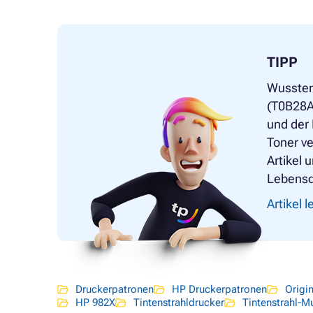
TIPP
Wussten
(T0B28A
und der
Toner ve
Artikel 
Lebensd
Artikel 
Druckerpatronen
HP Druckerpatronen
Origi
HP 982X
Tintenstrahldrucker
Tintenstrahl-M