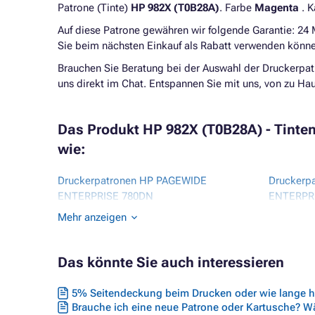
Patrone (Tinte)
HP 982X (T0B28A)
. Farbe
Magenta
. K
Auf diese Patrone gewähren wir folgende Garantie: 24
Sie beim nächsten Einkauf als Rabatt verwenden könne
Brauchen Sie Beratung bei der Auswahl der Druckerpat
uns direkt im Chat. Entspannen Sie mit uns, von zu H
Das Produkt HP 982X (T0B28A) - Tinten
wie:
Druckerpatronen HP PAGEWIDE
Druckerp
ENTERPRISE 780DN
ENTERPRI
Druckerpatronen HP PAGEWIDE
Druckerp
Mehr anzeigen
ENTERPRISE COLOR 765DN
ENTERPR
Druckerpatronen HP PAGEWIDE
Druckerp
ENTERPRISE COLOR FLOW 785F
ENTERPR
Das könnte Sie auch interessieren
Druckerpatronen HP PAGEWIDE
Druckerp
ENTERPRISE COLOR FLOW MFP 785Z
ENTERPR
5% Seitendeckung beim Drucken oder wie lange hä
PLUS
Brauche ich eine neue Patrone oder Kartusche? Wäh