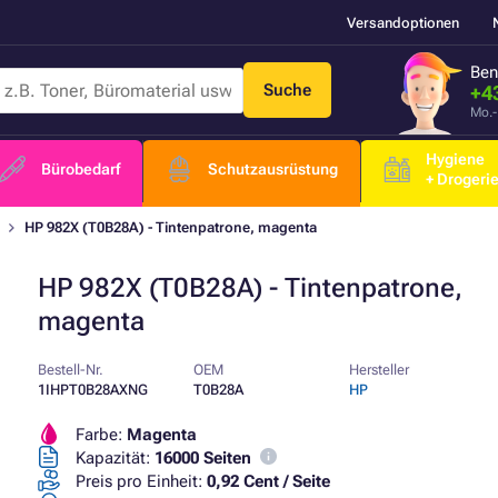
Versandoptionen
Ben
Suche
+4
Mo.-
Hygiene
Bürobedarf
Schutzausrüstung
+ Drogeri
HP 982X (T0B28A) - Tintenpatrone, magenta
HP 982X (T0B28A) - Tintenpatrone,
magenta
Bestell-Nr.
OEM
Hersteller
1IHPT0B28AXNG
T0B28A
HP
Farbe:
Magenta
Kapazität:
16000 Seiten
Preis pro Einheit:
0,92 Cent / Seite