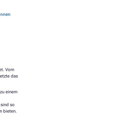
können
det. Vom
etzte das
zu einem
 sind so
n bieten.