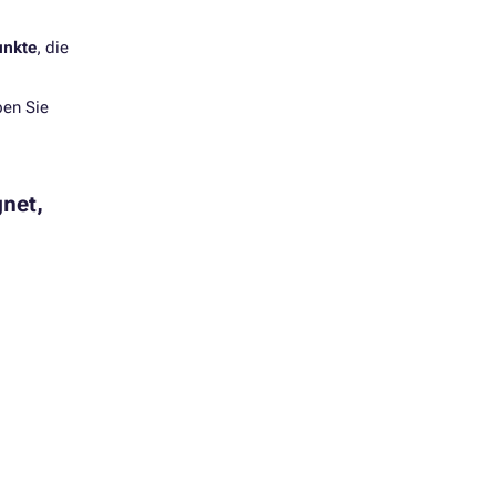
unkte
, die
ben Sie
gnet,
S