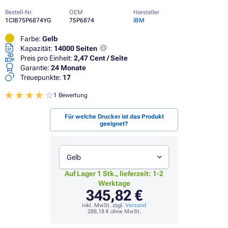
Bestell-Nr.
OEM
Hersteller
1CIB75P6874YG
75P6874
IBM
Farbe:
Gelb
Kapazität:
14000 Seiten
Preis pro Einheit:
2,47 Cent / Seite
Garantie:
24 Monate
Treuepunkte:
17
1 Bewertung
Für welche Drucker ist das Produkt
geeignet?
Gelb
Auf Lager 1 Stk., lieferzeit: 1-2
Werktage
345,82 €
inkl. MwSt. zzgl.
Versand
288,18 €
ohne MwSt.