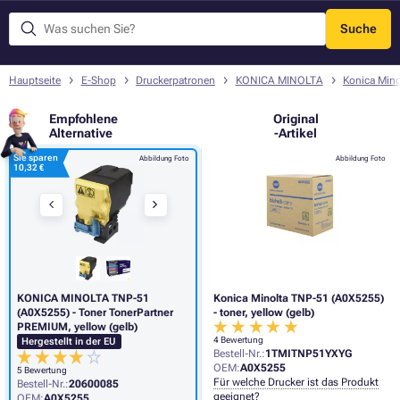
Suche
Menü
Hauptseite
E-Shop
Druckerpatronen
KONICA MINOLTA
Konica Min
Empfohlene
Original
Alternative
-Artikel
Sie sparen
Abbildung Foto
Abbildung Foto
10,32 €
KONICA MINOLTA TNP-51
Konica Minolta TNP-51 (A0X5255)
(A0X5255) - Toner TonerPartner
- toner, yellow (gelb)
PREMIUM, yellow (gelb)
4 Bewertung
Hergestellt in der EU
Bestell-Nr.:
1TMITNP51YXYG
OEM:
A0X5255
5 Bewertung
Für welche Drucker ist das Produkt
Bestell-Nr.:
20600085
geeignet?
OEM:
A0X5255