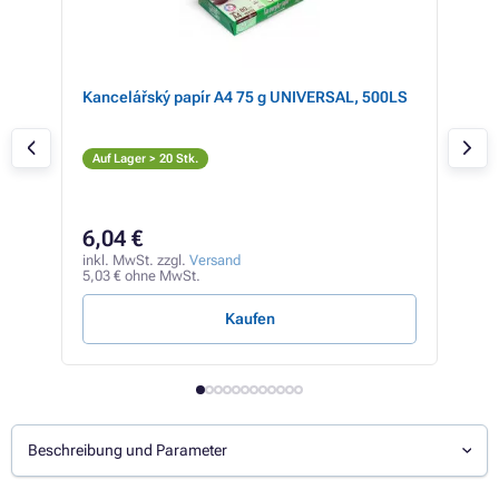
er
Kancelářský papír A4 75 g UNIVERSAL, 500LS
Kon
bla
S
Auf Lager > 20 Stk.
Auf
19
6,04 €
inkl
16,1
inkl. MwSt. zzgl.
Versand
5,03 € ohne MwSt.
0,39 
Kaufen
Beschreibung und Parameter