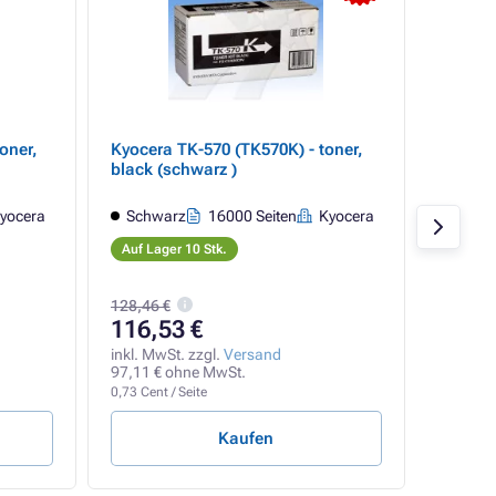
oner,
Kyocera TK-570 (TK570K) - toner,
KYOCER
black (schwarz )
Toner 
black (
yocera
Schwarz
16000 Seiten
Kyocera
Schw
Tone
Auf Lager 10 Stk.
Auf Lag
128,46 €
116,53 €
75,17
inkl. MwSt. zzgl.
Versand
inkl. Mw
97,11 € ohne MwSt.
62,64 €
0,73 Cent / Seite
0,47 Cent
Kaufen