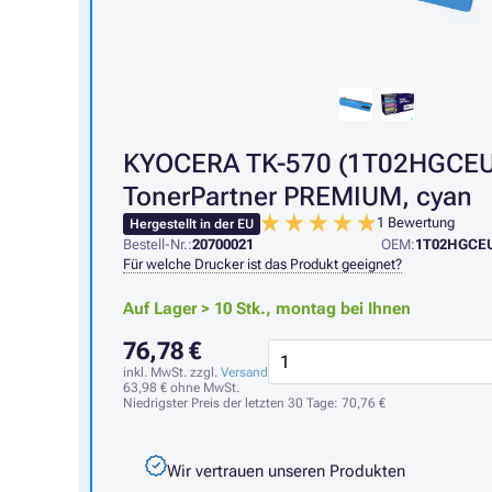
KYOCERA TK-570 (1T02HGCEU0
TonerPartner PREMIUM, cyan
1 Bewertung
Hergestellt in der EU
Bestell-Nr.:
20700021
OEM:
1T02HGCE
Für welche Drucker ist das Produkt geeignet?
Auf Lager > 10 Stk.,
montag bei Ihnen
76,78 €
inkl. MwSt. zzgl.
Versand
63,98 €
ohne MwSt.
Niedrigster Preis der letzten 30 Tage:
70,76 €
Wir vertrauen unseren Produkten