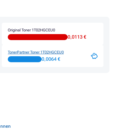
Original Toner 1T02HGCEU0
0,0113 €
TonerPartner Toner 1T02HGCEU0
0,0064 €
können