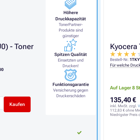
Höhere
Druckkapazität
TonerPartner-
Produkte sind
günstiger
) - Toner
Kyocera 
Spitzen Qualität
Bestell-Nr.:
1TKY
Einsetzten und
Für welche Druck
Drucken!
U0
Funktionsgarantie
Auf Lager 8 S
Versicherung gegen
Druckerschäden
135,40 €
Kaufen
inkl. MwSt. zzgl.
V
112,83 €
ohne Mw
Niedrigster Preis 