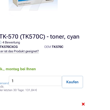
TK-570 (TK570C) - toner, cyan
4 Bewertung
TK570CXCG
OEM:
TK570C
er ist das Produkt geeignet?
tk.,
montag bei Ihnen
Kaufen
ersand
St.
der letzten 30 Tage:
131,84 €