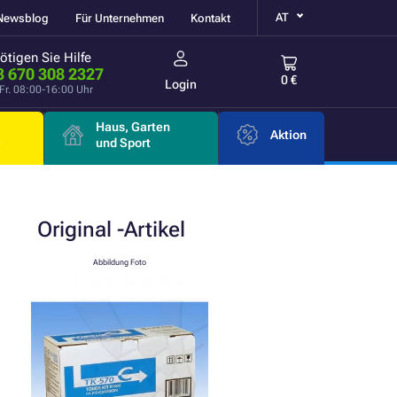
AT
Newsblog
Für Unternehmen
Kontakt
ötigen Sie Hilfe
3 670 308 2327
0 €
Login
Fr. 08:00-16:00 Uhr
Haus, Garten
Aktion
e
und Sport
Original
-Artikel
Abbildung Foto