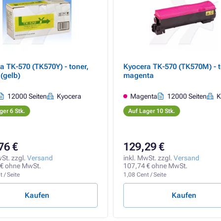
a TK-570 (TK570Y) - toner,
Kyocera TK-570 (TK570M) - t
(gelb)
magenta
12000 Seiten
Kyocera
Magenta
12000 Seiten
K
ger 6 Stk.
Auf Lager 10 Stk.
76 €
129,29 €
wSt. zzgl.
Versand
inkl. MwSt. zzgl.
Versand
 € ohne MwSt.
107,74 € ohne MwSt.
 / Seite
1,08 Cent / Seite
Kaufen
Kaufen