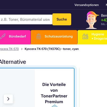
Versandoptionen
Ben
Suche
+4
Mo.-
Hygiene
Bürobedarf
Schutzausrüstung
+ Drogeri
yocera TK-570
Kyocera TK-570 (TK570C) - toner, cyan
Alternative
Die Vorteile
von
TonerPartner
Premium