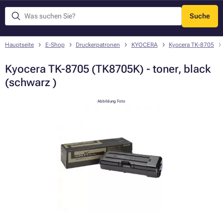
Suche
Menü
Hauptseite
E-Shop
Druckerpatronen
KYOCERA
Kyocera TK-8705
Kyocera TK-8705 (TK8705K) - toner, black
(schwarz )
Abbildung Foto