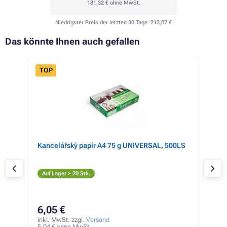
181,32 €
ohne MwSt.
Niedrigster Preis der letzten 30 Tage:
213,07 €
Das könnte Ihnen auch gefallen
TOP
nta
Kancelářský papír A4 75 g UNIVERSAL, 500LS
Kyo
(sc
S
Auf Lager > 20 Stk.
Auf
89
6,05 €
inkl
74,4
inkl. MwSt. zzgl.
Versand
5,04 € ohne MwSt.