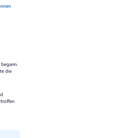
können
n begann.
te die
nd
rtroffen