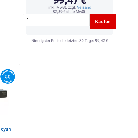
99,47 €
inkl. MwSt. zzgl.
Versand
82,89 €
ohne MwSt.
Kaufen
Niedrigster Preis der letzten 30 Tage:
99,42 €
Kyocera TK-8705
Kyocera TK-8505
, cyan
(TK8705K) - toner, black
(TK8505M) - toner,
(schwarz )
magenta