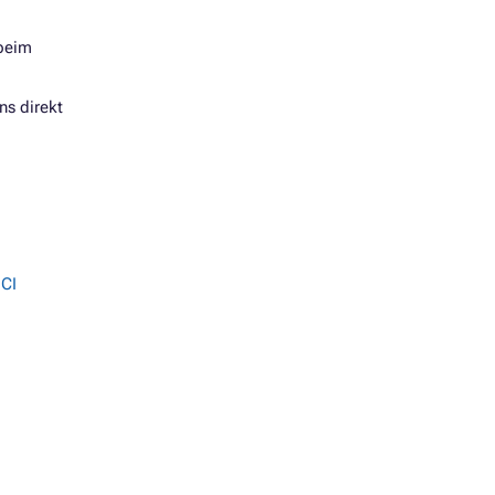
 beim
ns direkt
CI