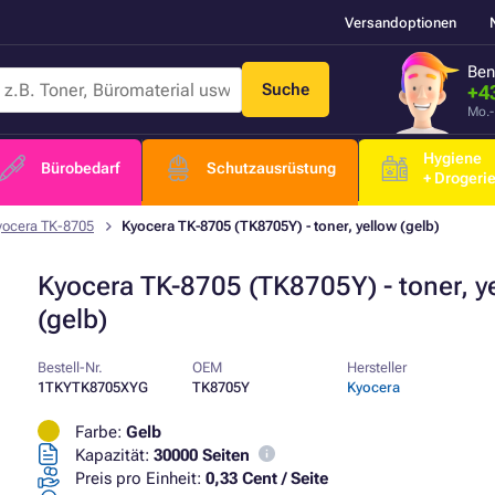
Versandoptionen
Ben
Suche
+4
Mo.-
Hygiene
Bürobedarf
Schutzausrüstung
+ Drogeri
yocera TK-8705
Kyocera TK-8705 (TK8705Y) - toner, yellow (gelb)
Kyocera TK-8705 (TK8705Y) - toner, y
(gelb)
Bestell-Nr.
OEM
Hersteller
1TKYTK8705XYG
TK8705Y
Kyocera
Farbe:
Gelb
Kapazität:
30000 Seiten
Preis pro Einheit:
0,33 Cent / Seite