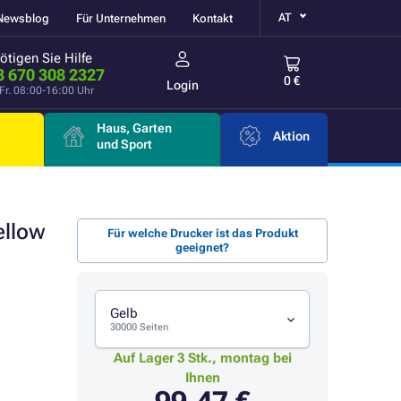
AT
Newsblog
Für Unternehmen
Kontakt
ötigen Sie Hilfe
3 670 308 2327
0 €
Login
Fr. 08:00-16:00 Uhr
Haus, Garten
Aktion
e
und Sport
ellow
Für welche Drucker ist das Produkt
geeignet?
Gelb
30000 Seiten
Auf Lager 3 Stk., montag bei
Ihnen