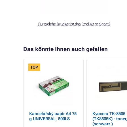
Für welche Drucker ist das Produkt geeignet?
Das könnte Ihnen auch gefallen
TOP
Kancelářský papír A4 75
Kyocera TK-8505
, cyan
g UNIVERSAL, 500LS
(TK8505K) - toner
(schwarz )