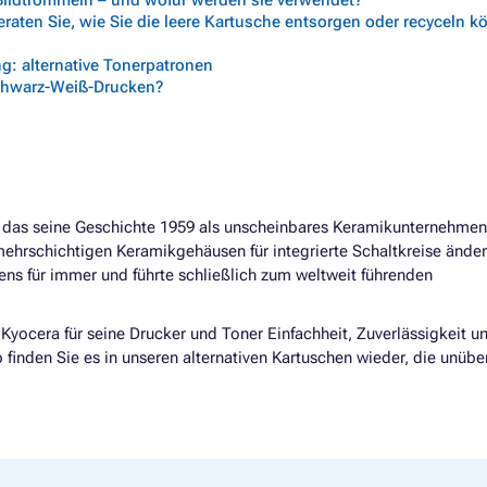
 Bildtrommeln – und wofür werden sie verwendet?
aten Sie, wie Sie die leere Kartusche entsorgen oder recyceln 
g: alternative Tonerpatronen
chwarz-Weiß-Drucken?
 das seine Geschichte 1959 als unscheinbares Keramikunternehme
ehrschichtigen Keramikgehäusen für integrierte Schaltkreise änder
ns für immer und führte schließlich zum weltweit führenden
 Kyocera für seine Drucker und Toner Einfachheit, Zuverlässigkeit u
 finden Sie es in unseren alternativen Kartuschen wieder, die unübe