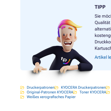
TIPP
Sie möc
Qualität
alternat
kostengü
Druckko
Kartusc
Artikel 
Druckerpatronen
KYOCERA Druckerpatronen
Original-Patronen KYOCERA
Toner KYOCERA
Weißes xerografisches Papier