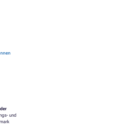
können
der
ungs- und
xmark