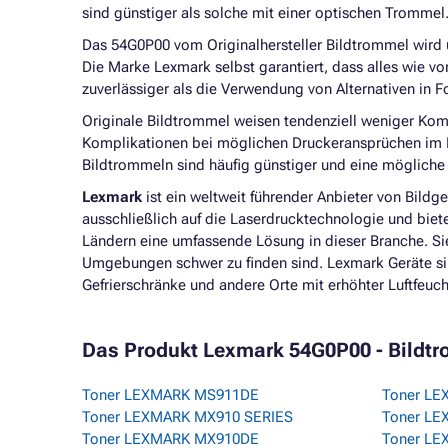
sind günstiger als solche mit einer optischen Trommel
Das 54G0P00 vom Originalhersteller Bildtrommel wird un
Die Marke Lexmark selbst garantiert, dass alles wie vo
zuverlässiger als die Verwendung von Alternativen in 
Originale Bildtrommel weisen tendenziell weniger Komp
Komplikationen bei möglichen Druckeransprüchen im Ra
Bildtrommeln sind häufig günstiger und eine mögliche v
Lexmark
ist ein weltweit führender Anbieter von Bildg
ausschließlich auf die Laserdrucktechnologie und bie
Ländern eine umfassende Lösung in dieser Branche. Sie
Umgebungen schwer zu finden sind. Lexmark Geräte sind
Gefrierschränke und andere Orte mit erhöhter Luftfeu
Das Produkt Lexmark 54G0P00 - Bildtro
Toner LEXMARK MS911DE
Toner L
Toner LEXMARK MX910 SERIES
Toner L
Toner LEXMARK MX910DE
Toner L