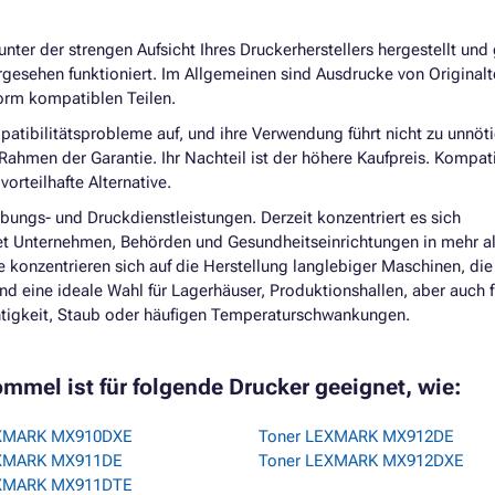
.
ter der strengen Aufsicht Ihres Druckerherstellers hergestellt und 
rgesehen funktioniert. Im Allgemeinen sind Ausdrucke von Originalt
Form kompatiblen Teilen.
atibilitätsprobleme auf, und ihre Verwendung führt nicht zu unnöt
hmen der Garantie. Ihr Nachteil ist der höhere Kaufpreis. Kompat
orteilhafte Alternative.
ebungs- und Druckdienstleistungen. Derzeit konzentriert es sich
tet Unternehmen, Behörden und Gesundheitseinrichtungen in mehr a
 konzentrieren sich auf die Herstellung langlebiger Maschinen, die
 eine ideale Wahl für Lagerhäuser, Produktionshallen, aber auch f
chtigkeit, Staub oder häufigen Temperaturschwankungen.
mmel ist für folgende Drucker geeignet, wie:
EXMARK MX910DXE
Toner LEXMARK MX912DE
EXMARK MX911DE
Toner LEXMARK MX912DXE
EXMARK MX911DTE