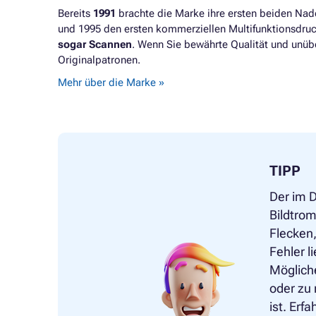
Bereits
1991
brachte die Marke ihre ersten beiden Nade
und 1995 den ersten kommerziellen Multifunktionsdru
sogar Scannen
. Wenn Sie bewährte Qualität und unübe
Originalpatronen.
Mehr über die Marke »
TIPP
Der im 
Bildtrom
Flecken,
Fehler l
Mögliche
oder zu 
ist. Erf