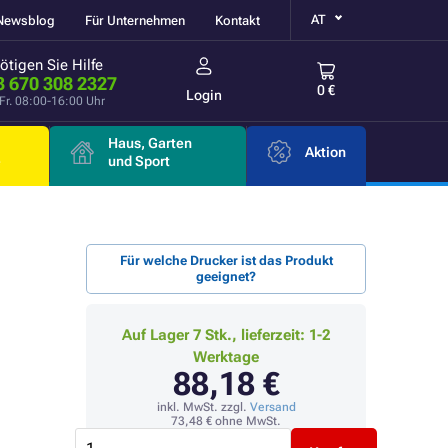
AT
Newsblog
Für Unternehmen
Kontakt
ötigen Sie Hilfe
3 670 308 2327
0 €
Login
Fr. 08:00-16:00 Uhr
Haus, Garten
Aktion
e
und Sport
Für welche Drucker ist das Produkt
geeignet?
Auf Lager 7 Stk., lieferzeit: 1-2
Werktage
88,18 €
inkl. MwSt. zzgl.
Versand
73,48 €
ohne MwSt.