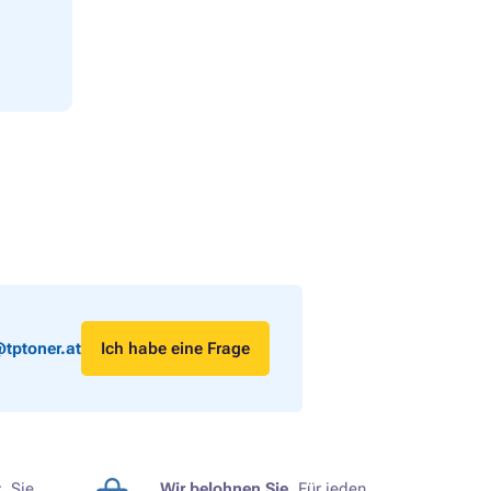
tptoner.at
Ich habe eine Frage
.
Sie
Wir belohnen Sie.
Für jeden