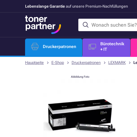
Lebenslange Garantie
auf unsere Premium-Nachfüllungen
Bürotechnik
Druckerpatronen
+ IT
Hauptseite
E-Shop
Druckerpatronen
LEXMARK
L
Abbildung Foto