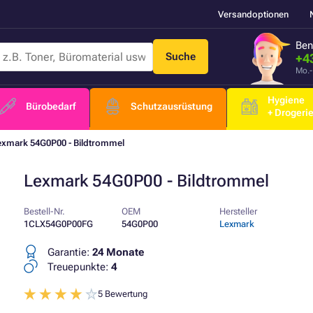
Versandoptionen
Ben
Suche
+4
Mo.-
Hygiene
Bürobedarf
Schutzausrüstung
+ Drogeri
exmark 54G0P00 - Bildtrommel
Lexmark 54G0P00 - Bildtrommel
Bestell-Nr.
OEM
Hersteller
1CLX54G0P00FG
54G0P00
Lexmark
Garantie:
24 Monate
Treuepunkte:
4
5 Bewertung