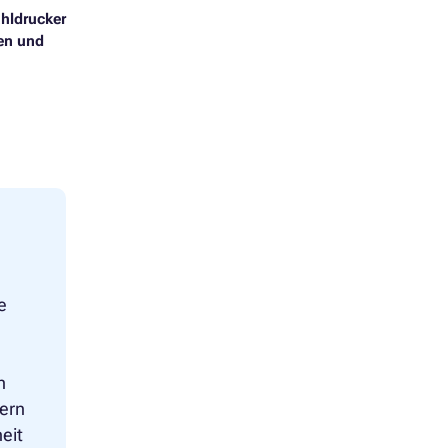
ahldrucker
en und
e
n
kern
eit