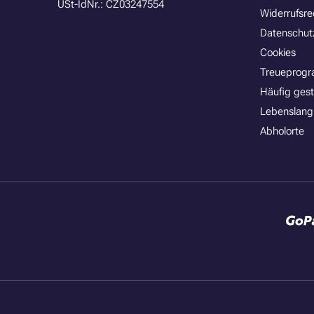
USt-IdNr.: CZ03247554
Widerrufsre
Datenschut
Cookies
Treueprog
Häufig gest
Lebenslang
Abholorte