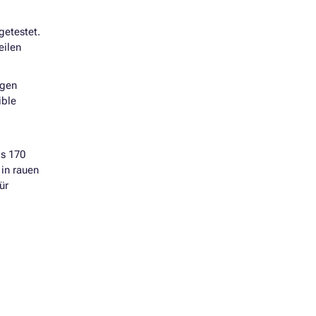
getestet.
eilen
igen
ible
ls 170
 in rauen
ür