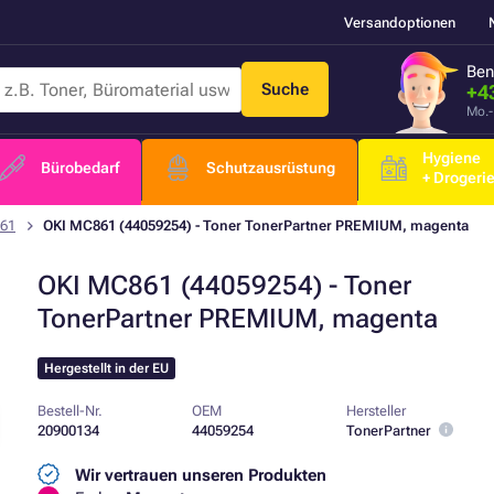
Versandoptionen
Ben
Suche
+4
Mo.-
Hygiene
Bürobedarf
Schutzausrüstung
+ Drogeri
61
OKI MC861 (44059254) - Toner TonerPartner PREMIUM, magenta
OKI MC861 (44059254) - Toner
TonerPartner PREMIUM, magenta
Hergestellt in der EU
Bestell-Nr.
OEM
Hersteller
20900134
44059254
TonerPartner
Wir vertrauen unseren Produkten