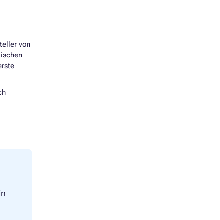
eller von
gischen
erste
ch
in