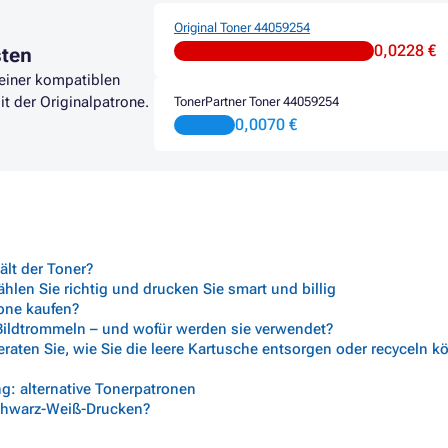
Original Toner 44059254
0,0228 €
sten
 einer kompatiblen
it der Originalpatrone.
TonerPartner Toner 44059254
0,0070 €
lt der Toner?
len Sie richtig und drucken Sie smart und billig
rone kaufen?
 Bildtrommeln – und wofür werden sie verwendet?
aten Sie, wie Sie die leere Kartusche entsorgen oder recyceln 
g: alternative Tonerpatronen
chwarz-Weiß-Drucken?