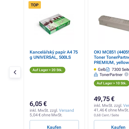
TOP
705) -
Kancelářský papír A4 75
OKI MC851 (44059
g UNIVERSAL, 500LS
Toner TonerPartn
PREMIUM, yellow 
Gelb
7300 Seit
Auf Lager > 20 Stk.
TonerPartner
Auf Lager > 10 Stk.
49,75 €
6,05 €
inkl. MwSt. zzgl.
Ve
41,46 € ohne MwSt.
rsand
inkl. MwSt. zzgl.
Versand
t.
5,04 € ohne MwSt.
0,68 Cent / Seite
Kaufen
Kaufen