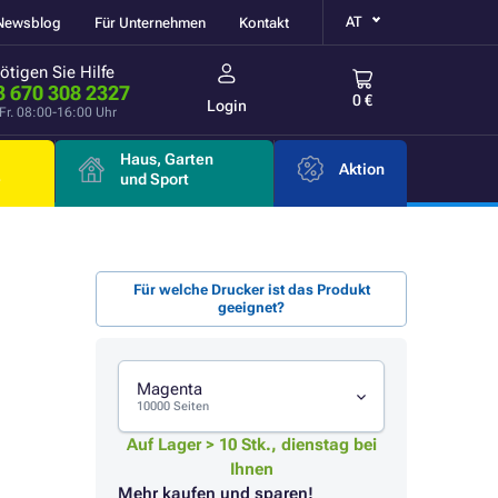
AT
Newsblog
Für Unternehmen
Kontakt
ötigen Sie Hilfe
3 670 308 2327
0 €
Login
Fr. 08:00-16:00 Uhr
Haus, Garten
Aktion
e
und Sport
Für welche Drucker ist das Produkt
geeignet?
Magenta
10000 Seiten
Auf Lager > 10 Stk., dienstag bei
Ihnen
Mehr kaufen und sparen!