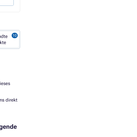
ndte
kte
ieses
ns direkt
lgende