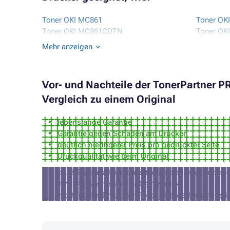
Toner OKI MC861
Toner OK
Toner OKI MC861CDTN
Toner OK
Toner OKI MC861CDTN PLUS
Toner OK
Mehr anzeigen
Toner OKI MC861CDXN
Toner O
Vor- und Nachteile der TonerPartner 
Vergleich zu einem Original
lebenslange Garantie
Garantie gegen Schäden am Drucker
deutlich niedrigerer Preis pro gedruckter Seite
Druckqualität wie beim Original
ca. 3% Wahrscheinlichkeit, dass der Drucker diese 
erhalten Sie von uns Ihr Geld zurück)
nicht für den Druck von Fotos und Werbemateriali