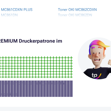
I MC861CDXN PLUS
Toner OKI MC862CDXN
I MC861DN
Toner OKI MC862DN
I MC861DN PLUS
KI MC862CDTN
PREMIUM Druckerpatrone im
Patrone nicht akzeptiert (in diesem Fall
en geeignet