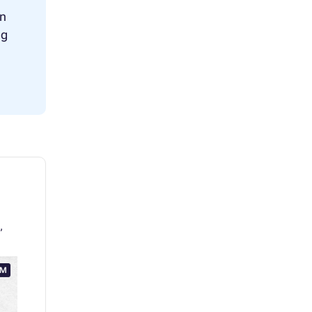
en
ng
,