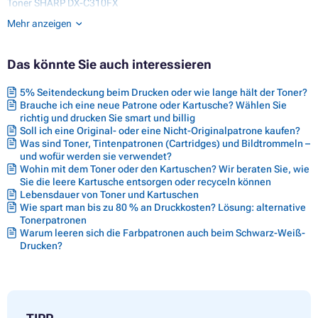
Toner SHARP DX-C310FX
Toner SHARP DX-C311
Mehr anzeigen
Toner SHARP DX-C311FX
Toner SHARP DX-C380
Toner SHARP DX-C381
Das könnte Sie auch interessieren
Toner SHARP DX-C383
Toner SHARP MX-C310
5% Seitendeckung beim Drucken oder wie lange hält der Toner?
Toner SHARP MX-C311
Brauche ich eine neue Patrone oder Kartusche? Wählen Sie
Toner SHARP MX-C312
richtig und drucken Sie smart und billig
Toner SHARP MX-C380
Soll ich eine Original- oder eine Nicht-Originalpatrone kaufen?
Toner SHARP MX-C380P
Was sind Toner, Tintenpatronen (Cartridges) und Bildtrommeln –
Toner SHARP MX-C381
und wofür werden sie verwendet?
Wohin mit dem Toner oder den Kartuschen? Wir beraten Sie, wie
Sie die leere Kartusche entsorgen oder recyceln können
Lebensdauer von Toner und Kartuschen
Wie spart man bis zu 80 % an Druckkosten? Lösung: alternative
Tonerpatronen
Warum leeren sich die Farbpatronen auch beim Schwarz-Weiß-
Drucken?