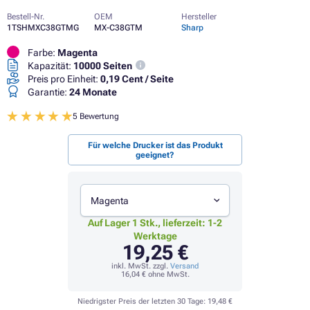
Bestell-Nr.
OEM
Hersteller
1TSHMXC38GTMG
MX-C38GTM
Sharp
Farbe:
Magenta
Kapazität:
10000 Seiten
Preis pro Einheit:
0,19 Cent / Seite
Garantie:
24 Monate
5 Bewertung
Für welche Drucker ist das Produkt
geeignet?
Magenta
Auf Lager 1 Stk., lieferzeit: 1-2
Werktage
19,25 €
inkl. MwSt. zzgl.
Versand
16,04 €
ohne MwSt.
Niedrigster Preis der letzten 30 Tage:
19,48 €