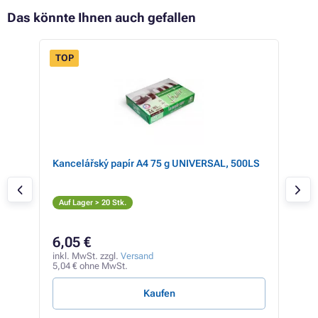
Das könnte Ihnen auch gefallen
TOP
)
Kancelářský papír A4 75 g UNIVERSAL, 500LS
Sha
Ge
Auf
Auf Lager > 20 Stk.
8,
6,05 €
inkl
6,88
inkl. MwSt. zzgl.
Versand
5,04 € ohne MwSt.
0,08 
Kaufen