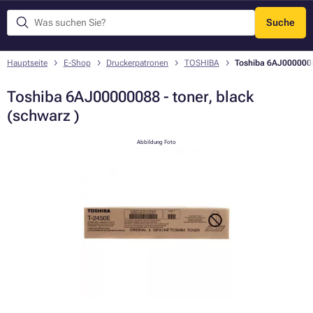
Suche
Menü
Hauptseite
E-Shop
Druckerpatronen
TOSHIBA
Toshiba 6AJ00000088
Toshiba 6AJ00000088 - toner, black
(schwarz )
Abbildung Foto