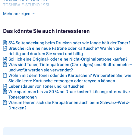
TOSHIBA E-STUDIO 195I
TOSHIBA E-STUDIO 223
Mehr anzeigen
TOSHIBA E-STUDIO 225
TOSHIBA E-STUDIO 225I
TOSHIBA E-STUDIO 243
Das könnte Sie auch interessieren
TOSHIBA E-STUDIO 245
TOSHIBA E-STUDIO 245I
5% Seitendeckung beim Drucken oder wie lange hält der Toner?
TOSHIBA E-STUDIO 254
Brauche ich eine neue Patrone oder Kartusche? Wählen Sie
richtig und drucken Sie smart und billig
Soll ich eine Original- oder eine Nicht-Originalpatrone kaufen?
Was sind Toner, Tintenpatronen (Cartridges) und Bildtrommeln –
und wofür werden sie verwendet?
Wohin mit dem Toner oder den Kartuschen? Wir beraten Sie, wie
Sie die leere Kartusche entsorgen oder recyceln können
Lebensdauer von Toner und Kartuschen
Wie spart man bis zu 80 % an Druckkosten? Lösung: alternative
Tonerpatronen
Warum leeren sich die Farbpatronen auch beim Schwarz-Weiß-
Drucken?