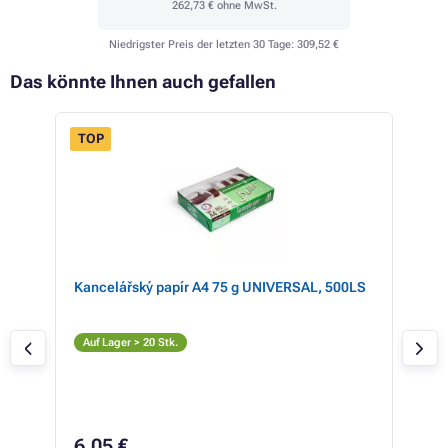
262,73 €
ohne MwSt.
Niedrigster Preis der letzten 30 Tage:
309,52 €
Das könnte Ihnen auch gefallen
TOP
Kancelářský papír A4 75 g UNIVERSAL, 500LS
Bro
C
Auf Lager > 20 Stk.
Auf
31
6,05 €