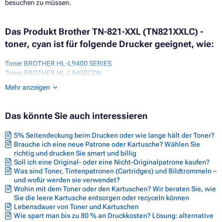
besuchen zu müssen.
Das Produkt Brother TN-821-XXL (TN821XXLC) -
toner, cyan ist für folgende Drucker geeignet, wie:
Toner BROTHER HL-L9400 SERIES
Toner BROTHER HL-L9430CDN
Toner BROTHER HL-L9470 SERIES
Mehr anzeigen
Toner BROTHER HL-L9470CDN
Toner BROTHER HL-L9470CDNT
Toner BROTHER HL-L9470CDNTT
Das könnte Sie auch interessieren
Toner BROTHER MFC-EX670
Toner BROTHER MFC-L9600 SERIES
5% Seitendeckung beim Drucken oder wie lange hält der Toner?
Toner BROTHER MFC-L9630CDN
Brauche ich eine neue Patrone oder Kartusche? Wählen Sie
Toner BROTHER MFC-L9635CDN
richtig und drucken Sie smart und billig
Toner BROTHER MFC-L9670 SERIES
Soll ich eine Original- oder eine Nicht-Originalpatrone kaufen?
Toner BROTHER MFC-L9670CDN
Was sind Toner, Tintenpatronen (Cartridges) und Bildtrommeln –
Toner BROTHER MFC-L9670CDNT
und wofür werden sie verwendet?
Toner BROTHER MFC-L9670CDNTT
Wohin mit dem Toner oder den Kartuschen? Wir beraten Sie, wie
Sie die leere Kartusche entsorgen oder recyceln können
Lebensdauer von Toner und Kartuschen
Wie spart man bis zu 80 % an Druckkosten? Lösung: alternative