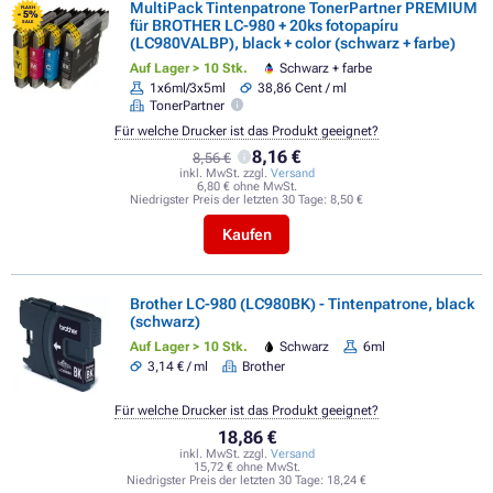
MultiPack Tintenpatrone TonerPartner PREMIUM
FLASH
- 5%
für BROTHER LC-980 + 20ks fotopapíru
SALE
(LC980VALBP), black + color (schwarz + farbe)
Auf Lager > 10 Stk.
Schwarz + farbe
1x6ml/3x5ml
38,86 Cent / ml
TonerPartner
Für welche Drucker ist das Produkt geeignet?
8,16 €
8,56 €
inkl. MwSt. zzgl.
Versand
6,80 € ohne MwSt.
Niedrigster Preis der letzten 30 Tage:
8,50 €
Kaufen
Brother LC-980 (LC980BK) - Tintenpatrone, black
(schwarz)
Auf Lager > 10 Stk.
Schwarz
6ml
3,14 € / ml
Brother
Für welche Drucker ist das Produkt geeignet?
18,86 €
inkl. MwSt. zzgl.
Versand
15,72 € ohne MwSt.
Niedrigster Preis der letzten 30 Tage:
18,24 €