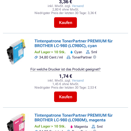
3,36 €
inkl. MwSt. zzgl.
Versand
2,80 € ohne MwSt.
Niedrigster Preis der letzten 30 Tage:
3,36 €
Kaufen
Tintenpatrone TonerPartner PREMIUM für
BROTHER LC-980 (LC980C), cyan
Auf Lager > 10 Stk.
Cyan
5ml
34,80 Cent / ml
TonerPartner
Für welche Drucker ist das Produkt geeignet?
1,74 €
inkl. MwSt. zzgl.
Versand
1,45 € ohne MwSt.
Niedrigster Preis der letzten 30 Tage:
2,53 €
Kaufen
Tintenpatrone TonerPartner PREMIUM für
BROTHER LC-980 (LC980M), magenta
Auf Lager > 10 Stk.
Magenta
5ml