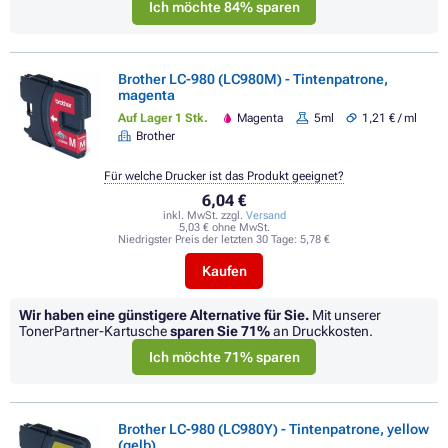
Ich möchte 84% sparen
Brother LC-980 (LC980M) - Tintenpatrone,
magenta
Auf Lager 1 Stk.
Magenta
5ml
1,21 € / ml
Brother
Für welche Drucker ist das Produkt geeignet?
6,04 €
inkl. MwSt. zzgl.
Versand
5,03 € ohne MwSt.
Niedrigster Preis der letzten 30 Tage:
5,78 €
Kaufen
Wir haben eine günstigere Alternative für Sie.
Mit unserer
TonerPartner-Kartusche
sparen Sie
71%
an Druckkosten.
Ich möchte 71% sparen
Brother LC-980 (LC980Y) - Tintenpatrone, yellow
(gelb)