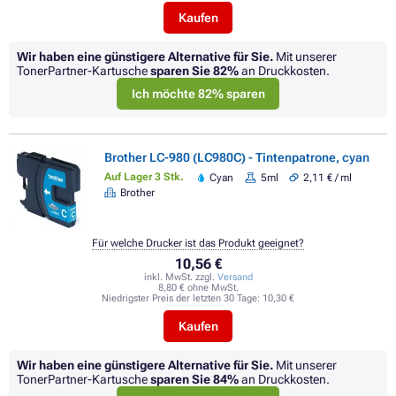
Kaufen
Wir haben eine günstigere Alternative für Sie.
Mit unserer
TonerPartner-Kartusche
sparen Sie
82%
an Druckkosten.
Ich möchte 82% sparen
Brother LC-980 (LC980C) - Tintenpatrone, cyan
Auf Lager 3 Stk.
Cyan
5ml
2,11 € / ml
Brother
Für welche Drucker ist das Produkt geeignet?
10,56 €
inkl. MwSt. zzgl.
Versand
8,80 € ohne MwSt.
Niedrigster Preis der letzten 30 Tage:
10,30 €
Kaufen
Wir haben eine günstigere Alternative für Sie.
Mit unserer
TonerPartner-Kartusche
sparen Sie
84%
an Druckkosten.