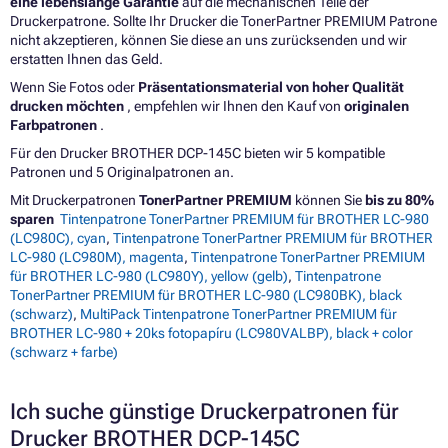
eine lebenslange Garantie
auf die mechanischen Teile der
Druckerpatrone. Sollte Ihr Drucker die TonerPartner PREMIUM Patrone
nicht akzeptieren, können Sie diese an uns zurücksenden und wir
erstatten Ihnen das Geld.
Wenn Sie Fotos oder
Präsentationsmaterial von hoher Qualität
drucken möchten
, empfehlen wir Ihnen den Kauf von
originalen
Farbpatronen
.
Für den Drucker BROTHER DCP-145C bieten wir 5 kompatible
Patronen und 5 Originalpatronen an.
Mit Druckerpatronen
TonerPartner PREMIUM
können Sie
bis zu 80%
sparen
Tintenpatrone TonerPartner PREMIUM für BROTHER LC-980
(LC980C), cyan
,
Tintenpatrone TonerPartner PREMIUM für BROTHER
LC-980 (LC980M), magenta
,
Tintenpatrone TonerPartner PREMIUM
für BROTHER LC-980 (LC980Y), yellow (gelb)
,
Tintenpatrone
TonerPartner PREMIUM für BROTHER LC-980 (LC980BK), black
(schwarz)
,
MultiPack Tintenpatrone TonerPartner PREMIUM für
BROTHER LC-980 + 20ks fotopapíru (LC980VALBP), black + color
(schwarz + farbe)
Ich suche günstige Druckerpatronen für
Drucker BROTHER DCP-145C