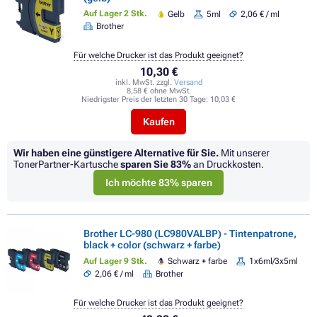
Auf Lager 2 Stk.
Gelb
5ml
2,06 € / ml
Brother
Für welche Drucker ist das Produkt geeignet?
10,30 €
inkl. MwSt. zzgl.
Versand
8,58 € ohne MwSt.
Niedrigster Preis der letzten 30 Tage:
10,03 €
Kaufen
Wir haben eine günstigere Alternative für Sie.
Mit unserer
TonerPartner-Kartusche
sparen Sie
83%
an Druckkosten.
Ich möchte 83% sparen
Brother LC-980 (LC980VALBP) - Tintenpatrone,
black + color (schwarz + farbe)
Auf Lager 9 Stk.
Schwarz + farbe
1x6ml/3x5ml
2,06 € / ml
Brother
Für welche Drucker ist das Produkt geeignet?