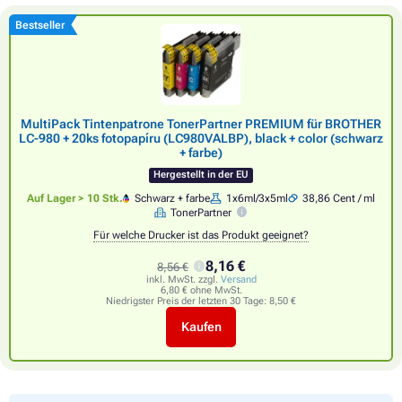
Bestseller
MultiPack Tintenpatrone TonerPartner PREMIUM für BROTHER
LC-980 + 20ks fotopapíru (LC980VALBP), black + color (schwarz
+ farbe)
Hergestellt in der EU
Auf Lager > 10 Stk.
Schwarz + farbe
1x6ml/3x5ml
38,86 Cent / ml
TonerPartner
Für welche Drucker ist das Produkt geeignet?
8,16 €
8,56 €
inkl. MwSt. zzgl.
Versand
6,80 € ohne MwSt.
Niedrigster Preis der letzten 30 Tage:
8,50 €
Kaufen