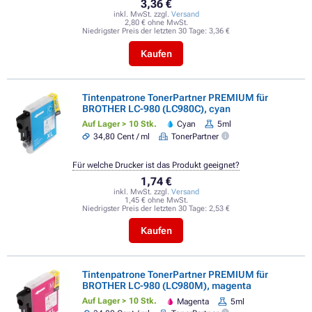
3,36 €
inkl. MwSt. zzgl.
Versand
2,80 € ohne MwSt.
Niedrigster Preis der letzten 30 Tage:
3,36 €
Kaufen
Tintenpatrone TonerPartner PREMIUM für
BROTHER LC-980 (LC980C), cyan
Auf Lager > 10 Stk.
Cyan
5ml
34,80 Cent / ml
TonerPartner
Für welche Drucker ist das Produkt geeignet?
1,74 €
inkl. MwSt. zzgl.
Versand
1,45 € ohne MwSt.
Niedrigster Preis der letzten 30 Tage:
2,53 €
Kaufen
Tintenpatrone TonerPartner PREMIUM für
BROTHER LC-980 (LC980M), magenta
Auf Lager > 10 Stk.
Magenta
5ml