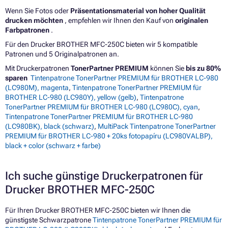
Wenn Sie Fotos oder
Präsentationsmaterial von hoher Qualität
drucken möchten
, empfehlen wir Ihnen den Kauf von
originalen
Farbpatronen
.
Für den Drucker BROTHER MFC-250C bieten wir 5 kompatible
Patronen und 5 Originalpatronen an.
Mit Druckerpatronen
TonerPartner PREMIUM
können Sie
bis zu 80%
sparen
Tintenpatrone TonerPartner PREMIUM für BROTHER LC-980
(LC980M), magenta
,
Tintenpatrone TonerPartner PREMIUM für
BROTHER LC-980 (LC980Y), yellow (gelb)
,
Tintenpatrone
TonerPartner PREMIUM für BROTHER LC-980 (LC980C), cyan
,
Tintenpatrone TonerPartner PREMIUM für BROTHER LC-980
(LC980BK), black (schwarz)
,
MultiPack Tintenpatrone TonerPartner
PREMIUM für BROTHER LC-980 + 20ks fotopapíru (LC980VALBP),
black + color (schwarz + farbe)
Ich suche günstige Druckerpatronen für
Drucker BROTHER MFC-250C
Für Ihren Drucker BROTHER MFC-250C bieten wir Ihnen die
günstigste Schwarzpatrone
Tintenpatrone TonerPartner PREMIUM für