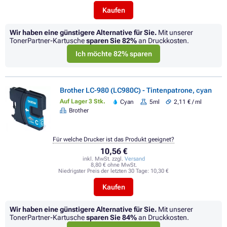
Kaufen
Wir haben eine günstigere Alternative für Sie.
Mit unserer
TonerPartner-Kartusche
sparen Sie
82%
an Druckkosten.
Ich möchte 82% sparen
Brother LC-980 (LC980C) - Tintenpatrone, cyan
Auf Lager 3 Stk.
Cyan
5ml
2,11 € / ml
Brother
Für welche Drucker ist das Produkt geeignet?
10,56 €
inkl. MwSt. zzgl.
Versand
8,80 € ohne MwSt.
Niedrigster Preis der letzten 30 Tage:
10,30 €
Kaufen
Wir haben eine günstigere Alternative für Sie.
Mit unserer
TonerPartner-Kartusche
sparen Sie
84%
an Druckkosten.