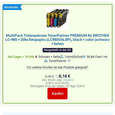
Bestseller
MultiPack Tintenpatrone TonerPartner PREMIUM für BROTHER
LC-980 + 20ks fotopapíru (LC980VALBP), black + color (schwarz
+ farbe)
Hergestellt in der EU
Auf Lager > 10 Stk.
Schwarz + farbe
1x6ml/3x5ml
38,86 Cent / ml
TonerPartner
Für welche Drucker ist das Produkt geeignet?
8,16 €
8,56 €
inkl. MwSt. zzgl.
Versand
6,80 € ohne MwSt.
Niedrigster Preis der letzten 30 Tage:
8,50 €
Kaufen