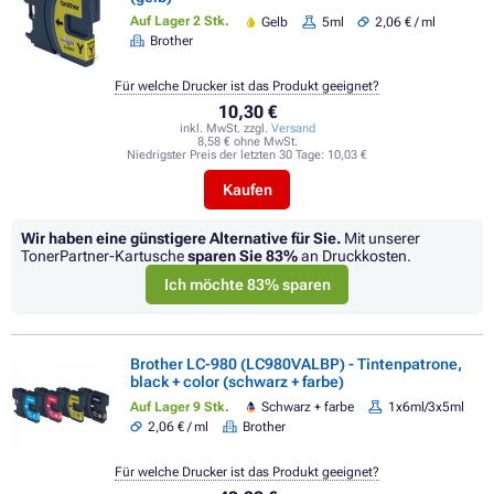
Auf Lager 2 Stk.
Gelb
5ml
2,06 € / ml
Brother
Für welche Drucker ist das Produkt geeignet?
10,30 €
inkl. MwSt. zzgl.
Versand
8,58 € ohne MwSt.
Niedrigster Preis der letzten 30 Tage:
10,03 €
Kaufen
Wir haben eine günstigere Alternative für Sie.
Mit unserer
TonerPartner-Kartusche
sparen Sie
83%
an Druckkosten.
Ich möchte 83% sparen
Brother LC-980 (LC980VALBP) - Tintenpatrone,
black + color (schwarz + farbe)
Auf Lager 9 Stk.
Schwarz + farbe
1x6ml/3x5ml
2,06 € / ml
Brother
Für welche Drucker ist das Produkt geeignet?