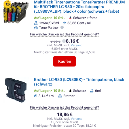
MultiPack Tintenpatrone TonerPartner PREMIUM
FLASH
- 5%
für BROTHER LC-980 + 20ks fotopapíru
SALE
(LC980VALBP), black + color (schwarz + farbe)
Auf Lager > 10 Stk.
Schwarz + farbe
1x6ml/3x5ml
38,86 Cent / ml
TonerPartner
Für welche Drucker ist das Produkt geeignet?
8,16 €
8,56 €
inkl. MwSt. zzgl.
Versand
6,80 € ohne MwSt.
Niedrigster Preis der letzten 30 Tage:
8,50 €
Kaufen
Brother LC-980 (LC980BK) - Tintenpatrone, black
(schwarz)
Auf Lager > 10 Stk.
Schwarz
6ml
3,14 € / ml
Brother
Für welche Drucker ist das Produkt geeignet?
18,86 €
inkl. MwSt. zzgl.
Versand
15,72 € ohne MwSt.
Niedrigster Preis der letzten 30 Tage:
18,24 €