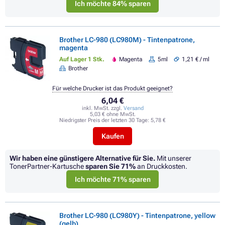
Ich möchte 84% sparen
Brother LC-980 (LC980M) - Tintenpatrone,
magenta
Auf Lager 1 Stk.
Magenta
5ml
1,21 € / ml
Brother
Für welche Drucker ist das Produkt geeignet?
6,04 €
inkl. MwSt. zzgl.
Versand
5,03 € ohne MwSt.
Niedrigster Preis der letzten 30 Tage:
5,78 €
Kaufen
Wir haben eine günstigere Alternative für Sie.
Mit unserer
TonerPartner-Kartusche
sparen Sie
71%
an Druckkosten.
Ich möchte 71% sparen
Brother LC-980 (LC980Y) - Tintenpatrone, yellow
(gelb)