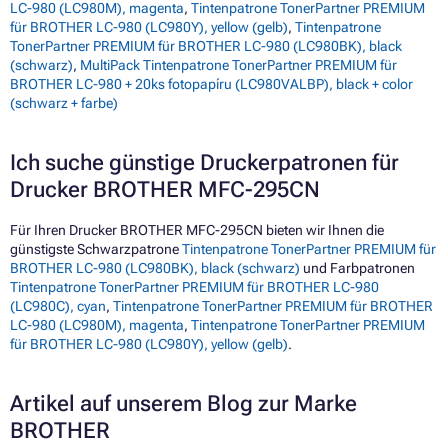
LC-980 (LC980M), magenta
,
Tintenpatrone TonerPartner PREMIUM
für BROTHER LC-980 (LC980Y), yellow (gelb)
,
Tintenpatrone
TonerPartner PREMIUM für BROTHER LC-980 (LC980BK), black
(schwarz)
,
MultiPack Tintenpatrone TonerPartner PREMIUM für
BROTHER LC-980 + 20ks fotopapíru (LC980VALBP), black + color
(schwarz + farbe)
Ich suche günstige Druckerpatronen für
Drucker BROTHER MFC-295CN
Für Ihren Drucker BROTHER MFC-295CN bieten wir Ihnen die
günstigste Schwarzpatrone
Tintenpatrone TonerPartner PREMIUM für
BROTHER LC-980 (LC980BK), black (schwarz)
und Farbpatronen
Tintenpatrone TonerPartner PREMIUM für BROTHER LC-980
(LC980C), cyan
,
Tintenpatrone TonerPartner PREMIUM für BROTHER
LC-980 (LC980M), magenta
,
Tintenpatrone TonerPartner PREMIUM
für BROTHER LC-980 (LC980Y), yellow (gelb)
.
Artikel auf unserem Blog zur Marke
BROTHER