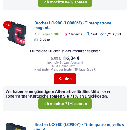
Ich möchte 84% sparen
Brother LC-980 (LC980M) - Tintenpatrone,
- 1%
magenta
Auf Lager 1 Stk.
Magenta
5ml
1,21 € / ml
Brother
Für welche Drucker ist das Produkt geeignet?
6,04 €
6,08 €
inkl. MwSt. zzgl.
Versand
5,03 € ohne MwSt.
Niedrigster Preis der letzten 30 Tage:
5,78 €
Kaufen
Wir haben eine günstigere Alternative für Sie.
Mit unserer
TonerPartner-Kartusche
sparen Sie
71%
an Druckkosten.
Ich möchte 71% sparen
Brother LC-980 (LC980Y) - Tintenpatrone, yellow
(gelb)