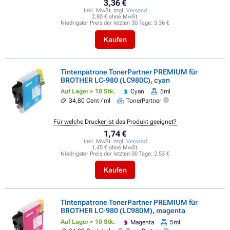
3,36 €
inkl. MwSt. zzgl.
Versand
2,80 € ohne MwSt.
Niedrigster Preis der letzten 30 Tage:
3,36 €
Kaufen
Tintenpatrone TonerPartner PREMIUM für
BROTHER LC-980 (LC980C), cyan
Auf Lager > 10 Stk.
Cyan
5ml
34,80 Cent / ml
TonerPartner
Für welche Drucker ist das Produkt geeignet?
1,74 €
inkl. MwSt. zzgl.
Versand
1,45 € ohne MwSt.
Niedrigster Preis der letzten 30 Tage:
2,53 €
Kaufen
Tintenpatrone TonerPartner PREMIUM für
BROTHER LC-980 (LC980M), magenta
Auf Lager > 10 Stk.
Magenta
5ml