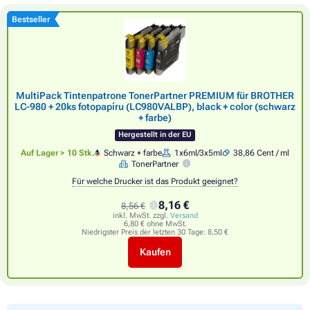
Bestseller
MultiPack Tintenpatrone TonerPartner PREMIUM für BROTHER
LC-980 + 20ks fotopapíru (LC980VALBP), black + color (schwarz
+ farbe)
Hergestellt in der EU
Auf Lager > 10 Stk.
Schwarz + farbe
1x6ml/3x5ml
38,86 Cent / ml
TonerPartner
Für welche Drucker ist das Produkt geeignet?
8,16 €
8,56 €
inkl. MwSt. zzgl.
Versand
6,80 € ohne MwSt.
Niedrigster Preis der letzten 30 Tage:
8,50 €
Kaufen