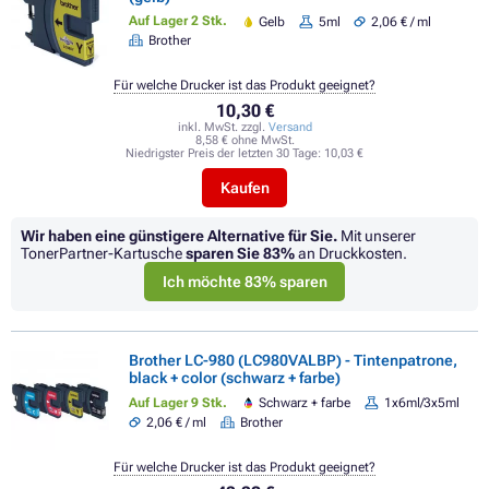
Auf Lager 2 Stk.
Gelb
5ml
2,06 € / ml
Brother
Für welche Drucker ist das Produkt geeignet?
10,30 €
inkl. MwSt. zzgl.
Versand
8,58 € ohne MwSt.
Niedrigster Preis der letzten 30 Tage:
10,03 €
Kaufen
Wir haben eine günstigere Alternative für Sie.
Mit unserer
TonerPartner-Kartusche
sparen Sie
83%
an Druckkosten.
Ich möchte 83% sparen
Brother LC-980 (LC980VALBP) - Tintenpatrone,
black + color (schwarz + farbe)
Auf Lager 9 Stk.
Schwarz + farbe
1x6ml/3x5ml
2,06 € / ml
Brother
Für welche Drucker ist das Produkt geeignet?