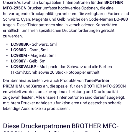
Unsere Auswahl an kompatiblen Tintenpatronen für den
BROTHER
MFC-295CN
Drucker umfasst hochwertige Optionen, die eine
hervorragende Druckqualität garantieren. Die verfügbaren Farben sind
Schwarz, Cyan, Magenta und Gelb, welche den Code-Namen
LC-980
tragen. Diese Tintenpatronen sind in verschiedenen Kapazitäten
erhältlich, um Ihren spezifischen Druckanforderungen gerecht
zu werden.
LC980BK
- Schwarz, 6ml
LC980C
- Cyan, 5ml
LC980M
- Magenta, 5ml
LC980Y
- Gelb, 5ml
LC980VALBP
- Multipack, das Schwarz und alle Farben
(1x6ml/3x5ml) sowie 20 Stück Fotopapier enthält
Darüber hinaus bieten wir auch Produkte von
TonerPartner
PREMIUM
und
Xerox
an, die speziell für den BROTHER MFC-295CN
entwickelt wurden, um eine optimale Leistung und Druckqualität
zu gewährleisten. Alle unsere Tintenpatronen sind darauf ausgelegt,
mit Ihrem Drucker nahtlos zu funktionieren und gestochen scharfe,
lebendige Ausdrucke zu produzieren.
Diese Druckerpatronen BROTHER MFC-