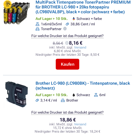
MultiPack Tintenpatrone TonerPartner PREMIUM
FLASH
- 5%
für BROTHER LC-980 + 20ks fotopapíru
SALE
(LC980VALBP), black + color (schwarz + farbe)
Auf Lager > 10 Stk.
Schwarz + farbe
1x6ml/3x5ml
38,86 Cent / ml
TonerPartner
Für welche Drucker ist das Produkt geeignet?
8,16 €
8,56 €
inkl. MwSt. zzgl.
Versand
6,80 € ohne MwSt.
Niedrigster Preis der letzten 30 Tage:
8,50 €
Kaufen
Brother LC-980 (LC980BK) - Tintenpatrone, black
(schwarz)
Auf Lager > 10 Stk.
Schwarz
6ml
3,14 € / ml
Brother
Für welche Drucker ist das Produkt geeignet?
18,86 €
inkl. MwSt. zzgl.
Versand
15,72 € ohne MwSt.
Niedrigster Preis der letzten 30 Tage:
18,24 €