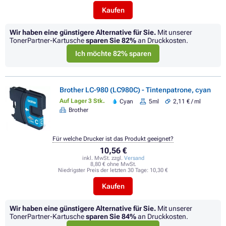
Kaufen
Wir haben eine günstigere Alternative für Sie.
Mit unserer
TonerPartner-Kartusche
sparen Sie
82%
an Druckkosten.
Ich möchte 82% sparen
Brother LC-980 (LC980C) - Tintenpatrone, cyan
Auf Lager 3 Stk.
Cyan
5ml
2,11 € / ml
Brother
Für welche Drucker ist das Produkt geeignet?
10,56 €
inkl. MwSt. zzgl.
Versand
8,80 € ohne MwSt.
Niedrigster Preis der letzten 30 Tage:
10,30 €
Kaufen
Wir haben eine günstigere Alternative für Sie.
Mit unserer
TonerPartner-Kartusche
sparen Sie
84%
an Druckkosten.