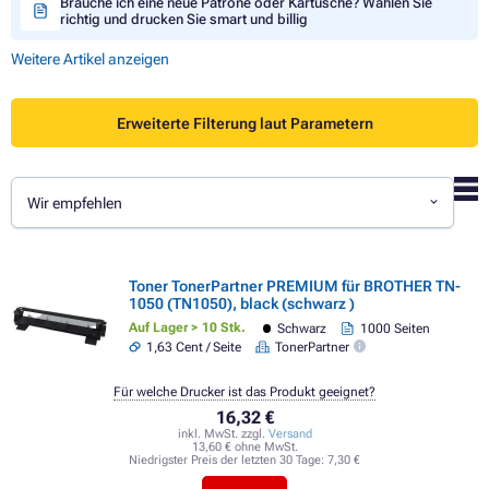
Brauche ich eine neue Patrone oder Kartusche? Wählen Sie
richtig und drucken Sie smart und billig
Weitere Artikel anzeigen
Erweiterte Filterung laut Parametern
Wir empfehlen
Toner TonerPartner PREMIUM für BROTHER TN-
1050 (TN1050), black (schwarz )
Auf Lager > 10 Stk.
Schwarz
1000 Seiten
1,63 Cent / Seite
TonerPartner
Für welche Drucker ist das Produkt geeignet?
16,32 €
inkl. MwSt. zzgl.
Versand
13,60 € ohne MwSt.
Niedrigster Preis der letzten 30 Tage:
7,30 €