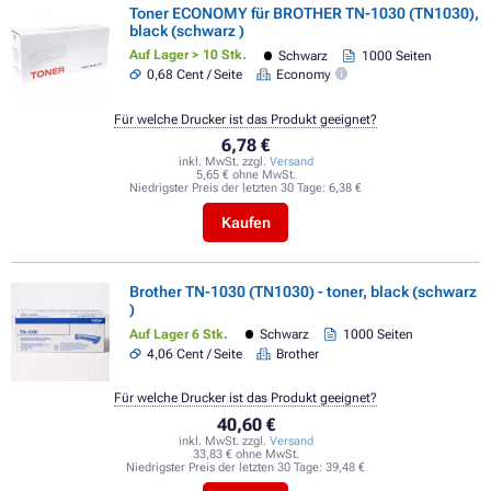
Toner ECONOMY für BROTHER TN-1030 (TN1030),
black (schwarz )
Auf Lager > 10 Stk.
Schwarz
1000 Seiten
0,68 Cent / Seite
Economy
Für welche Drucker ist das Produkt geeignet?
6,78 €
inkl. MwSt. zzgl.
Versand
5,65 € ohne MwSt.
Niedrigster Preis der letzten 30 Tage:
6,38 €
Kaufen
Brother TN-1030 (TN1030) - toner, black (schwarz
)
Auf Lager 6 Stk.
Schwarz
1000 Seiten
4,06 Cent / Seite
Brother
Für welche Drucker ist das Produkt geeignet?
40,60 €
inkl. MwSt. zzgl.
Versand
33,83 € ohne MwSt.
Niedrigster Preis der letzten 30 Tage:
39,48 €