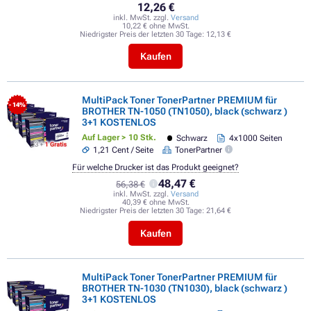
12,26 €
inkl. MwSt. zzgl.
Versand
10,22 € ohne MwSt.
Niedrigster Preis der letzten 30 Tage:
12,13 €
Kaufen
MultiPack Toner TonerPartner PREMIUM für
- 14%
BROTHER TN-1050 (TN1050), black (schwarz )
3+1 KOSTENLOS
Auf Lager > 10 Stk.
Schwarz
4x1000 Seiten
1,21 Cent / Seite
TonerPartner
Für welche Drucker ist das Produkt geeignet?
48,47 €
56,38 €
inkl. MwSt. zzgl.
Versand
40,39 € ohne MwSt.
Niedrigster Preis der letzten 30 Tage:
21,64 €
Kaufen
MultiPack Toner TonerPartner PREMIUM für
BROTHER TN-1030 (TN1030), black (schwarz )
3+1 KOSTENLOS