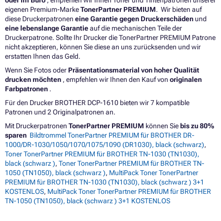
oder im Büro
, empfehlen wir Ihnen Toner und Tintenpatronen unserer
eigenen Premium-Marke
TonerPartner PREMIUM
. Wir bieten auf
diese Druckerpatronen
eine Garantie gegen Druckerschäden
und
eine lebenslange Garantie
auf die mechanischen Teile der
Druckerpatrone. Sollte Ihr Drucker die TonerPartner PREMIUM Patrone
nicht akzeptieren, können Sie diese an uns zurücksenden und wir
erstatten Ihnen das Geld.
Wenn Sie Fotos oder
Präsentationsmaterial von hoher Qualität
drucken möchten
, empfehlen wir Ihnen den Kauf von
originalen
Farbpatronen
.
Für den Drucker BROTHER DCP-1610 bieten wir 7 kompatible
Patronen und 2 Originalpatronen an.
Mit Druckerpatronen
TonerPartner PREMIUM
können Sie
bis zu 80%
sparen
Bildtrommel TonerPartner PREMIUM für BROTHER DR-
1000/DR-1030/1050/1070/1075/1090 (DR1030), black (schwarz)
,
Toner TonerPartner PREMIUM für BROTHER TN-1030 (TN1030),
black (schwarz )
,
Toner TonerPartner PREMIUM für BROTHER TN-
1050 (TN1050), black (schwarz )
,
MultiPack Toner TonerPartner
PREMIUM für BROTHER TN-1030 (TN1030), black (schwarz ) 3+1
KOSTENLOS
,
MultiPack Toner TonerPartner PREMIUM für BROTHER
TN-1050 (TN1050), black (schwarz ) 3+1 KOSTENLOS