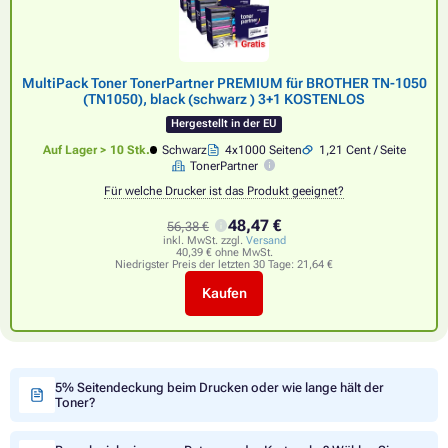
MultiPack Toner TonerPartner PREMIUM für BROTHER TN-1050
(TN1050), black (schwarz ) 3+1 KOSTENLOS
Hergestellt in der EU
Auf Lager > 10 Stk.
Schwarz
4x1000 Seiten
1,21 Cent / Seite
TonerPartner
Für welche Drucker ist das Produkt geeignet?
48,47 €
56,38 €
inkl. MwSt. zzgl.
Versand
40,39 € ohne MwSt.
Niedrigster Preis der letzten 30 Tage:
21,64 €
Kaufen
5% Seitendeckung beim Drucken oder wie lange hält der
Toner?