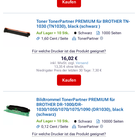
Kaufen
Toner TonerPartner PREMIUM für BROTHER TN-
1030 (TN1030), black (schwarz )
Auf Lager > 10 Stk.
Schwarz
1000 Seiten
1,60 Cent / Seite
TonerPartner
Für welche Drucker ist das Produkt geeignet?
16,02 €
inkl. MwSt. zzgl.
Versand
13,35 € ohne MwSt.
Niedrigster Preis der letzten 30 Tage:
7,30 €
Kaufen
Bildtrommel TonerPartner PREMIUM für
BROTHER DR-1000/DR-
1030/1050/1070/1075/1090 (DR1030), black
(schwarz)
Auf Lager > 10 Stk.
Schwarz
10000 Seiten
0,12 Cent / Seite
TonerPartner
Für welche Drucker ist das Produkt geeignet?