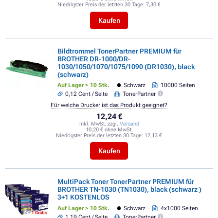
Niedrigster Preis der letzten 30 Tage:
7,30 €
Kaufen
Bildtrommel TonerPartner PREMIUM für
BROTHER DR-1000/DR-
1030/1050/1070/1075/1090 (DR1030), black
(schwarz)
Auf Lager > 10 Stk.
Schwarz
10000 Seiten
0,12 Cent / Seite
TonerPartner
Für welche Drucker ist das Produkt geeignet?
12,24 €
inkl. MwSt. zzgl.
Versand
10,20 € ohne MwSt.
Niedrigster Preis der letzten 30 Tage:
12,13 €
Kaufen
MultiPack Toner TonerPartner PREMIUM für
BROTHER TN-1030 (TN1030), black (schwarz )
3+1 KOSTENLOS
Auf Lager > 10 Stk.
Schwarz
4x1000 Seiten
1,19 Cent / Seite
TonerPartner