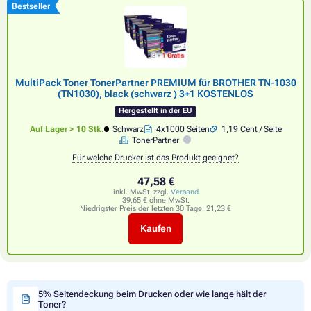
Bestseller
MultiPack Toner TonerPartner PREMIUM für BROTHER TN-1030
(TN1030), black (schwarz ) 3+1 KOSTENLOS
Hergestellt in der EU
Auf Lager > 10 Stk.
Schwarz
4x1000 Seiten
1,19 Cent / Seite
TonerPartner
Für welche Drucker ist das Produkt geeignet?
47,58 €
inkl. MwSt. zzgl.
Versand
39,65 € ohne MwSt.
Niedrigster Preis der letzten 30 Tage:
21,23 €
Kaufen
5% Seitendeckung beim Drucken oder wie lange hält der
Toner?