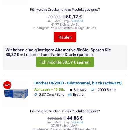
Für welche Drucker ist das Produkt geeignet?
50,12 €
89,39 €
inkl. MwSt. zzgl.
Versand
41,77 € ohne MwSt.
Niedrigster Preis der letzten 30 Tage:
42,52 €
Kaufen
Wir haben eine günstigere Alternative für Sie.
Sparen Sie
30,37 €
mit unserer TonerPartner Druckerpatrone.
Ich möchte 30,37 € sparen
Brother DR2000 - Bildtrommel, black (schwarz)
- 59%
Auf Lager > 10 Stk.
Schwarz
12000 Seiten
0,37 Cent / Seite
Brother
Für welche Drucker ist das Produkt geeignet?
44,86 €
108,65 €
inkl. MwSt. zzgl.
Versand
37,38 € ohne MwSt.
Niedrigster Preis der letzten 30 Tage:
44,82 €