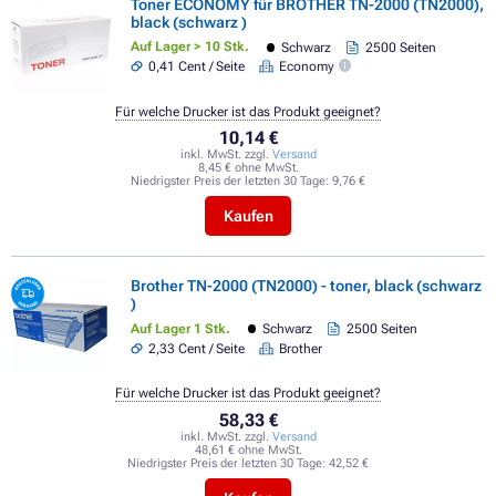
Toner ECONOMY für BROTHER TN-2000 (TN2000),
black (schwarz )
Auf Lager > 10 Stk.
Schwarz
2500 Seiten
0,41 Cent / Seite
Economy
Für welche Drucker ist das Produkt geeignet?
10,14 €
inkl. MwSt. zzgl.
Versand
8,45 € ohne MwSt.
Niedrigster Preis der letzten 30 Tage:
9,76 €
Kaufen
Brother TN-2000 (TN2000) - toner, black (schwarz
)
Auf Lager 1 Stk.
Schwarz
2500 Seiten
2,33 Cent / Seite
Brother
Für welche Drucker ist das Produkt geeignet?
58,33 €
inkl. MwSt. zzgl.
Versand
48,61 € ohne MwSt.
Niedrigster Preis der letzten 30 Tage:
42,52 €