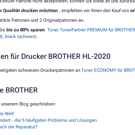
REMIUM Patrone nicht akzeptieren, können Sie diese an uns zurücks
er Qualität drucken möchten
, empfehlen wir Ihnen den Kauf von
or
ible Patronen und 2 Originalpatronen an.
Sie
bis zu 80% sparen
Toner TonerPartner PREMIUM für BROTHER 
, black (schwarz)
onen für Drucker BROTHER HL-2020
nstigsten schwarzen Druckerpatronen an
Toner ECONOMY für BROTH
rke BROTHER
 unserem Blog geschrieben:
ze Welt
ndert - die 5 häufigsten Probleme und Lösungen
ich die Reparatur?