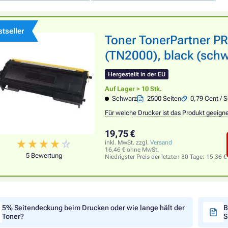
tseller
Toner TonerPartner 
(TN2000), black (schw
Hergestellt in der EU
Auf Lager > 10 Stk.
Schwarz
2500 Seiten
0,79 Cent / S
Für welche Drucker ist das Produkt geeign
19,75 €
inkl. MwSt. zzgl.
Versand
16,46 € ohne MwSt.
5 Bewertung
Niedrigster Preis der letzten 30 Tage:
15,36 €
5% Seitendeckung beim Drucken oder wie lange hält der
B
Toner?
S