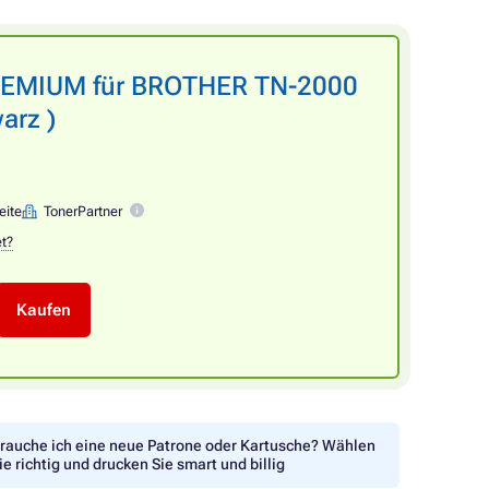
PREMIUM für BROTHER TN-2000
arz )
eite
TonerPartner
et?
Kaufen
rauche ich eine neue Patrone oder Kartusche? Wählen
ie richtig und drucken Sie smart und billig