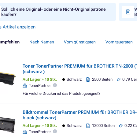
Soll ich eine Original- oder eine Nicht-Originalpatrone
W
kaufen?
B
e Artikel anzeigen
empfehlen
Nach Namen
Vom günstigsten
Vom teuersten
Toner TonerPartner PREMIUM für BROTHER TN-2000 (
(schwarz )
Auf Lager > 10 Stk.
Schwarz
2500 Seiten
0,79 Cen
TonerPartner
Für welche Drucker ist das Produkt geeignet?
Bildtrommel TonerPartner PREMIUM für BROTHER DR-
black (schwarz)
Auf Lager > 10 Stk.
Schwarz
12000 Seiten
0,22 Ce
TonerPartner