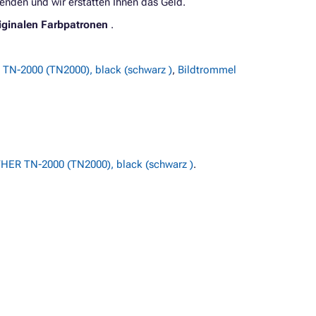
enden und wir erstatten Ihnen das Geld.
iginalen Farbpatronen
.
TN-2000 (TN2000), black (schwarz )
,
Bildtrommel
ER TN-2000 (TN2000), black (schwarz )
.