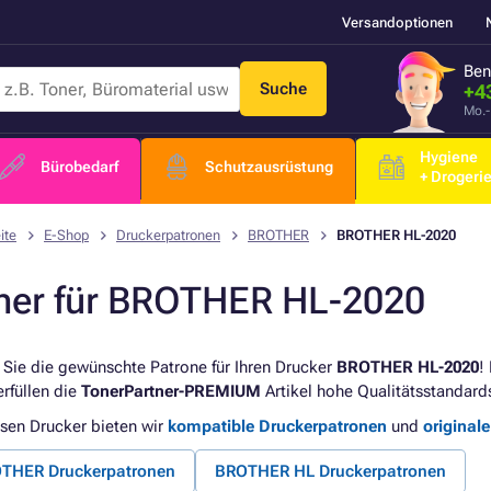
Versandoptionen
Ben
Suche
+4
Mo.-
Hygiene
Bürobedarf
Schutzausrüstung
+ Drogeri
ite
E-Shop
Druckerpatronen
BROTHER
BROTHER HL-2020
ner für BROTHER HL-2020
 Sie die gewünschte Patrone für Ihren Drucker
BROTHER HL-2020
!
erfüllen die
TonerPartner-PREMIUM
Artikel hohe Qualitätsstandard
esen Drucker bieten wir
kompatible Druckerpatronen
und
original
THER Druckerpatronen
BROTHER HL Druckerpatronen