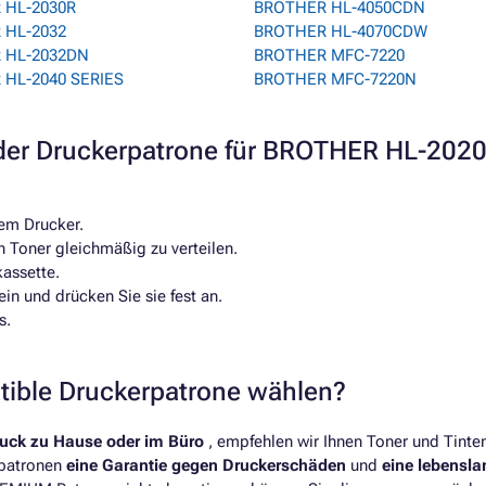
 HL-2030R
BROTHER HL-4050CDN
 HL-2032
BROTHER HL-4070CDW
 HL-2032DN
BROTHER MFC-7220
HL-2040 SERIES
BROTHER MFC-7220N
er Druckerpatrone für BROTHER HL-202
em Drucker.
n Toner gleichmäßig zu verteilen.
kassette.
in und drücken Sie sie fest an.
s.
atible Druckerpatrone wählen?
ruck zu Hause oder im Büro
, empfehlen wir Ihnen Toner und Tint
rpatronen
eine Garantie gegen Druckerschäden
und
eine lebensl