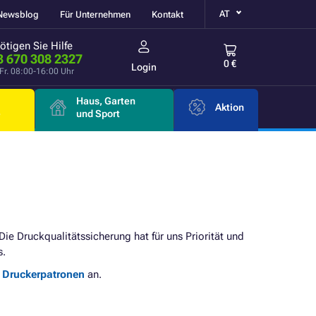
AT
Newsblog
Für Unternehmen
Kontakt
ötigen Sie Hilfe
3 670 308 2327
0 €
Login
Fr. 08:00-16:00 Uhr
Haus, Garten
Aktion
e
und Sport
 Die Druckqualitätssicherung hat für uns Priorität und
s.
e Druckerpatronen
an.