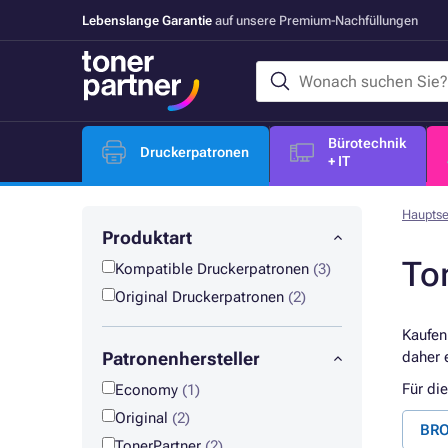
Lebenslange Garantie
auf unsere Premium-Nachfüllungen
Bürotechnik
Druckerpatronen
+ IT
Hauptse
Produktart
To
Kompatible Druckerpatronen
(3)
Original Druckerpatronen
(2)
Kaufen
Patronenhersteller
daher 
Für di
Economy
(1)
Original
(2)
BRO
TonerPartner
(2)