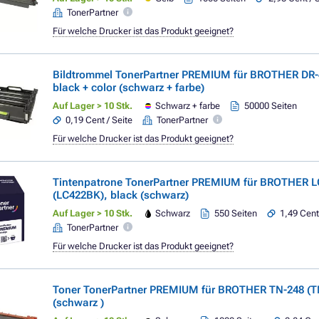
TonerPartner
Für welche Drucker ist das Produkt geeignet?
Bildtrommel TonerPartner PREMIUM für BROTHER DR-
black + color (schwarz + farbe)
Auf Lager > 10 Stk.
Schwarz + farbe
50000 Seiten
0,19 Cent / Seite
TonerPartner
Für welche Drucker ist das Produkt geeignet?
Tintenpatrone TonerPartner PREMIUM für BROTHER L
(LC422BK), black (schwarz)
Auf Lager > 10 Stk.
Schwarz
550 Seiten
1,49 Cent
TonerPartner
Für welche Drucker ist das Produkt geeignet?
Toner TonerPartner PREMIUM für BROTHER TN-248 (T
(schwarz )