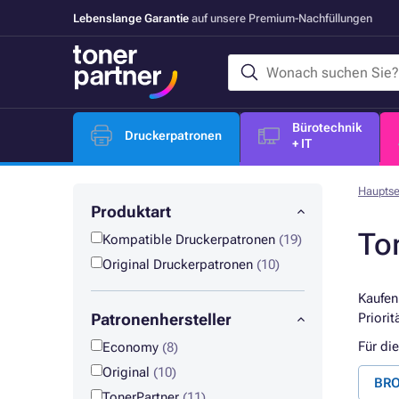
Lebenslange Garantie
auf unsere Premium-Nachfüllungen
Bürotechnik
Druckerpatronen
+ IT
Hauptse
Produktart
To
Kompatible Druckerpatronen
(19)
Original Druckerpatronen
(10)
Kaufen
Patronenhersteller
Priorit
Für di
Economy
(8)
Original
(10)
BRO
TonerPartner
(11)