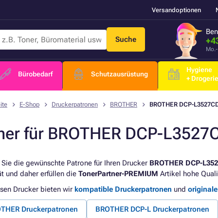
Versandoptionen
Ben
Suche
+4
Mo.-
Hygiene
Bürobedarf
Schutzausrüstung
+ Drogeri
ite
E-Shop
Druckerpatronen
BROTHER
BROTHER DCP-L3527C
ner für BROTHER DCP-L352
 Sie die gewünschte Patrone für Ihren Drucker
BROTHER DCP-L35
ät und daher erfüllen die
TonerPartner-PREMIUM
Artikel hohe Quali
esen Drucker bieten wir
kompatible Druckerpatronen
und
original
THER Druckerpatronen
BROTHER DCP-L Druckerpatronen