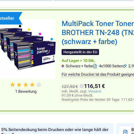
tseller
MultiPack Toner Tone
BROTHER TN-248 (TN24
(schwarz + farbe)
Hergestellt in der EU
Auf Lager > 10 Stk.
Schwarz + farbe
4x1000 Seiten
2,9
Für welche Drucker ist das Produkt geeign
116,51 €
127,93 €
1 Bewertung
inkl. MwSt. zzgl.
Versand
97,09 € ohne MwSt.
Niedrigster Preis der letzten 30 Tage:
111,62 
5% Seitendeckung beim Drucken oder wie lange hält der
B