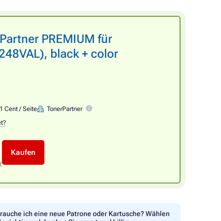
rPartner PREMIUM für
8VAL), black + color
1 Cent / Seite
TonerPartner
et?
Kaufen
€
rauche ich eine neue Patrone oder Kartusche? Wählen