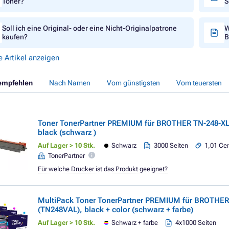
Toner?
S
Soll ich eine Original- oder eine Nicht-Originalpatrone
W
kaufen?
B
e Artikel anzeigen
empfehlen
Nach Namen
Vom günstigsten
Vom teuersten
Toner TonerPartner PREMIUM für BROTHER TN-248-XL
black (schwarz )
Auf Lager > 10 Stk.
Schwarz
3000 Seiten
1,01 Cen
TonerPartner
Für welche Drucker ist das Produkt geeignet?
MultiPack Toner TonerPartner PREMIUM für BROTHER
(TN248VAL), black + color (schwarz + farbe)
Auf Lager > 10 Stk.
Schwarz + farbe
4x1000 Seiten