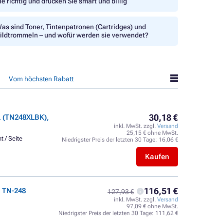
ie richtig und drucken Sie smart und billig
as sind Toner, Tintenpatronen (Cartridges) und
ildtrommeln – und wofür werden sie verwendet?
Vom höchsten Rabatt
30,18 €
 (TN248XLBK),
inkl. MwSt. zzgl.
Versand
25,15 € ohne MwSt.
t / Seite
Niedrigster Preis der letzten 30 Tage:
16,06 €
Kaufen
116,51 €
 TN-248
127,93 €
inkl. MwSt. zzgl.
Versand
97,09 € ohne MwSt.
Niedrigster Preis der letzten 30 Tage:
111,62 €