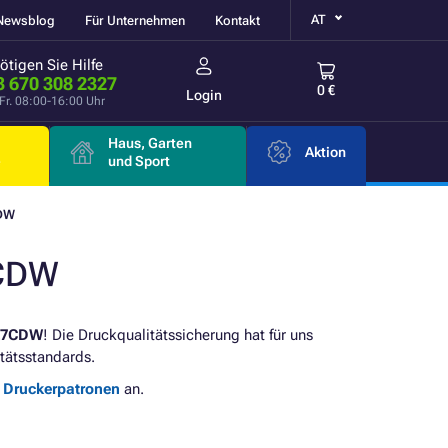
AT
Newsblog
Für Unternehmen
Kontakt
ötigen Sie Hilfe
3 670 308 2327
0 €
Login
Fr. 08:00-16:00 Uhr
Haus, Garten
Aktion
e
und Sport
DW
7CDW
27CDW
! Die Druckqualitätssicherung hat für uns
tätsstandards.
e Druckerpatronen
an.