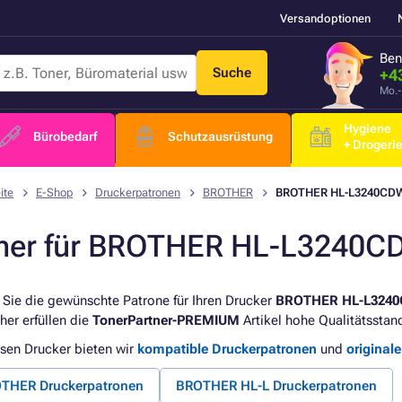
Versandoptionen
Ben
Suche
+4
Mo.-
Hygiene
Bürobedarf
Schutzausrüstung
+ Drogeri
ite
E-Shop
Druckerpatronen
BROTHER
BROTHER HL-L3240CD
ner für BROTHER HL-L3240C
 Sie die gewünschte Patrone für Ihren Drucker
BROTHER HL-L324
her erfüllen die
TonerPartner-PREMIUM
Artikel hohe Qualitätsstan
esen Drucker bieten wir
kompatible Druckerpatronen
und
original
THER Druckerpatronen
BROTHER HL-L Druckerpatronen