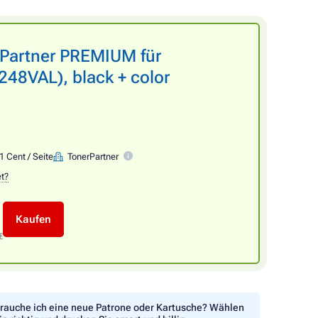
rPartner PREMIUM für
8VAL), black + color
1 Cent / Seite
TonerPartner
et?
Kaufen
€
rauche ich eine neue Patrone oder Kartusche? Wählen