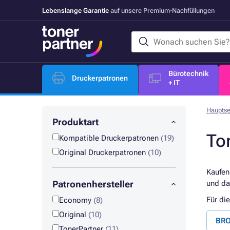
Lebenslange Garantie
auf unsere Premium-Nachfüllungen
Bürotechnik
Druckerpatronen
+ IT
Hauptse
Produktart
To
Kompatible Druckerpatronen
(19)
Original Druckerpatronen
(10)
Kaufen
Patronenhersteller
und da
Für di
Economy
(8)
Original
(10)
BRO
TonerPartner
(11)