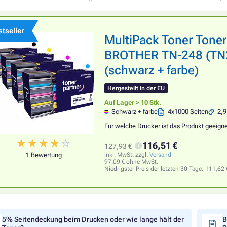
tseller
MultiPack Toner Tone
BROTHER TN-248 (TN24
(schwarz + farbe)
Hergestellt in der EU
Auf Lager > 10 Stk.
Schwarz + farbe
4x1000 Seiten
2,9
Für welche Drucker ist das Produkt geeign
116,51 €
127,93 €
1 Bewertung
inkl. MwSt. zzgl.
Versand
97,09 € ohne MwSt.
Niedrigster Preis der letzten 30 Tage:
111,62 
5% Seitendeckung beim Drucken oder wie lange hält der
B