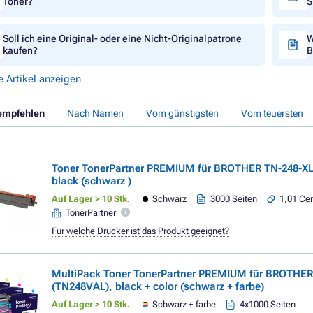
Toner?
S
Soll ich eine Original- oder eine Nicht-Originalpatrone
W
kaufen?
B
e Artikel anzeigen
empfehlen
Nach Namen
Vom günstigsten
Vom teuersten
Toner TonerPartner PREMIUM für BROTHER TN-248-XL
black (schwarz )
Auf Lager > 10 Stk.
Schwarz
3000 Seiten
1,01 Cen
TonerPartner
Für welche Drucker ist das Produkt geeignet?
MultiPack Toner TonerPartner PREMIUM für BROTHER
(TN248VAL), black + color (schwarz + farbe)
Auf Lager > 10 Stk.
Schwarz + farbe
4x1000 Seiten