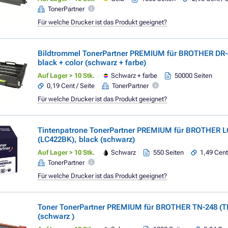
TonerPartner
Für welche Drucker ist das Produkt geeignet?
Bildtrommel TonerPartner PREMIUM für BROTHER DR-
black + color (schwarz + farbe)
Auf Lager > 10 Stk.
Schwarz + farbe
50000 Seiten
0,19 Cent / Seite
TonerPartner
Für welche Drucker ist das Produkt geeignet?
Tintenpatrone TonerPartner PREMIUM für BROTHER L
(LC422BK), black (schwarz)
Auf Lager > 10 Stk.
Schwarz
550 Seiten
1,49 Cent
TonerPartner
Für welche Drucker ist das Produkt geeignet?
Toner TonerPartner PREMIUM für BROTHER TN-248 (T
(schwarz )