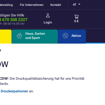
AT
Newsblog
Für Unternehmen
Kontakt
ötigen Sie Hilfe
3 670 308 2327
0 €
Login
Fr. 08:00-16:00 Uhr
Haus, Garten
Aktion
e
und Sport
W
DW
0CDW
! Die Druckqualitätssicherung hat für uns Priorität
dards.
e Druckerpatronen
an.