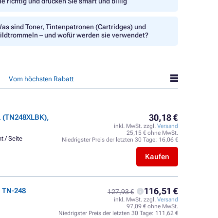
ie richtig und drucken Sie smart und billig
as sind Toner, Tintenpatronen (Cartridges) und
ildtrommeln – und wofür werden sie verwendet?
Vom höchsten Rabatt
30,18 €
 (TN248XLBK),
inkl. MwSt. zzgl.
Versand
25,15 € ohne MwSt.
t / Seite
Niedrigster Preis der letzten 30 Tage:
16,06 €
Kaufen
116,51 €
 TN-248
127,93 €
inkl. MwSt. zzgl.
Versand
97,09 € ohne MwSt.
Niedrigster Preis der letzten 30 Tage:
111,62 €