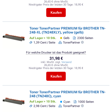
26,65 € ohne MwSt.
Niedrigster Preis der letzten 30 Tage:
18,95 €
Kaufen
Toner TonerPartner PREMIUM für BROTHER TN-
248-XL (TN248XLY), yellow (gelb)
Auf Lager > 10 Stk.
Gelb
2300 Seiten
1,39 Cent / Seite
TonerPartner
Für welche Drucker ist das Produkt geeignet?
31,98 €
inkl. MwSt. zzgl.
Versand
26,65 € ohne MwSt.
Niedrigster Preis der letzten 30 Tage:
18,95 €
Kaufen
Toner TonerPartner PREMIUM für BROTHER TN-
248 (TN248C), cyan
Auf Lager > 10 Stk.
Cyan
1000 Seiten
2,98 Cent / Seite
TonerPartner