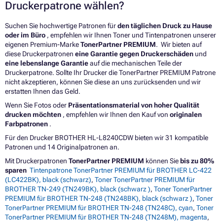
Druckerpatrone wählen?
Suchen Sie hochwertige Patronen für
den täglichen Druck zu Hause
oder im Büro
, empfehlen wir Ihnen Toner und Tintenpatronen unserer
eigenen Premium-Marke
TonerPartner PREMIUM
. Wir bieten auf
diese Druckerpatronen
eine Garantie gegen Druckerschäden
und
eine lebenslange Garantie
auf die mechanischen Teile der
Druckerpatrone. Sollte Ihr Drucker die TonerPartner PREMIUM Patrone
nicht akzeptieren, können Sie diese an uns zurücksenden und wir
erstatten Ihnen das Geld.
Wenn Sie Fotos oder
Präsentationsmaterial von hoher Qualität
drucken möchten
, empfehlen wir Ihnen den Kauf von
originalen
Farbpatronen
.
Für den Drucker BROTHER HL-L8240CDW bieten wir 31 kompatible
Patronen und 14 Originalpatronen an.
Mit Druckerpatronen
TonerPartner PREMIUM
können Sie
bis zu 80%
sparen
Tintenpatrone TonerPartner PREMIUM für BROTHER LC-422
(LC422BK), black (schwarz)
,
Toner TonerPartner PREMIUM für
BROTHER TN-249 (TN249BK), black (schwarz )
,
Toner TonerPartner
PREMIUM für BROTHER TN-248 (TN248BK), black (schwarz )
,
Toner
TonerPartner PREMIUM für BROTHER TN-248 (TN248C), cyan
,
Toner
TonerPartner PREMIUM für BROTHER TN-248 (TN248M), magenta
,