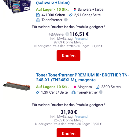
(schwarz + farbe)
Auf Lager > 10 Stk.
Schwarz + farbe
4x1000 Seiten
2,91 Cent / Seite
TonerPartner
Für welche Drucker ist das Produkt geeignet?
116,51 €
127,93 €
inkl. MwSt. zzgl.
Versand
97,09 € ohne MwSt.
Niedrigster Preis der letzten 30 Tage:
111,62 €
Kaufen
Toner TonerPartner PREMIUM für BROTHER TN-
248-XL (TN248XLM), magenta
Auf Lager > 10 Stk.
Magenta
2300 Seiten
1,39 Cent / Seite
TonerPartner
Für welche Drucker ist das Produkt geeignet?
31,98 €
inkl. MwSt. zzgl.
Versand
26,65 € ohne MwSt.
Niedrigster Preis der letzten 30 Tage:
18,95 €
Kaufen