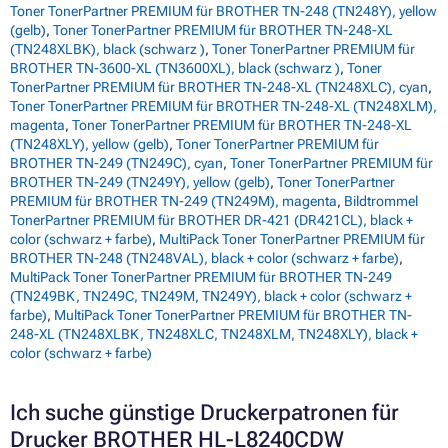
Toner TonerPartner PREMIUM für BROTHER TN-248 (TN248Y), yellow
(gelb)
,
Toner TonerPartner PREMIUM für BROTHER TN-248-XL
(TN248XLBK), black (schwarz )
,
Toner TonerPartner PREMIUM für
BROTHER TN-3600-XL (TN3600XL), black (schwarz )
,
Toner
TonerPartner PREMIUM für BROTHER TN-248-XL (TN248XLC), cyan
,
Toner TonerPartner PREMIUM für BROTHER TN-248-XL (TN248XLM),
magenta
,
Toner TonerPartner PREMIUM für BROTHER TN-248-XL
(TN248XLY), yellow (gelb)
,
Toner TonerPartner PREMIUM für
BROTHER TN-249 (TN249C), cyan
,
Toner TonerPartner PREMIUM für
BROTHER TN-249 (TN249Y), yellow (gelb)
,
Toner TonerPartner
PREMIUM für BROTHER TN-249 (TN249M), magenta
,
Bildtrommel
TonerPartner PREMIUM für BROTHER DR-421 (DR421CL), black +
color (schwarz + farbe)
,
MultiPack Toner TonerPartner PREMIUM für
BROTHER TN-248 (TN248VAL), black + color (schwarz + farbe)
,
MultiPack Toner TonerPartner PREMIUM für BROTHER TN-249
(TN249BK, TN249C, TN249M, TN249Y), black + color (schwarz +
farbe)
,
MultiPack Toner TonerPartner PREMIUM für BROTHER TN-
248-XL (TN248XLBK, TN248XLC, TN248XLM, TN248XLY), black +
color (schwarz + farbe)
Ich suche günstige Druckerpatronen für
Drucker BROTHER HL-L8240CDW