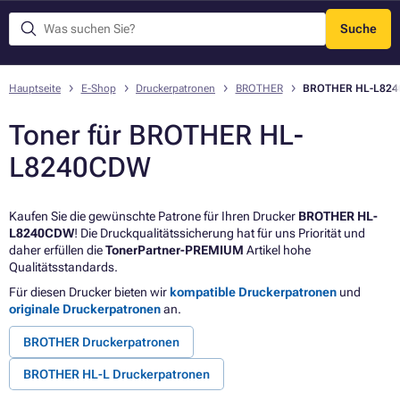
Suche
Menü
Hauptseite
E-Shop
Druckerpatronen
BROTHER
BROTHER HL-L82
Toner für BROTHER HL-
L8240CDW
Kaufen Sie die gewünschte Patrone für Ihren Drucker
BROTHER HL-
L8240CDW
! Die Druckqualitätssicherung hat für uns Priorität und
daher erfüllen die
TonerPartner-PREMIUM
Artikel hohe
Qualitätsstandards.
Für diesen Drucker bieten wir
kompatible Druckerpatronen
und
originale Druckerpatronen
an.
BROTHER Druckerpatronen
BROTHER HL-L Druckerpatronen