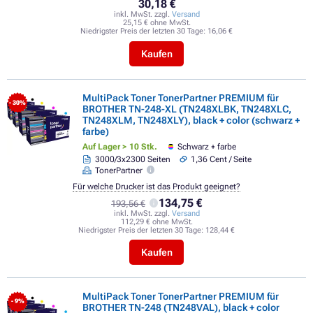
30,18 €
inkl. MwSt. zzgl.
Versand
25,15 € ohne MwSt.
Niedrigster Preis der letzten 30 Tage:
16,06 €
Kaufen
MultiPack Toner TonerPartner PREMIUM für
- 30%
BROTHER TN-248-XL (TN248XLBK, TN248XLC,
TN248XLM, TN248XLY), black + color (schwarz +
farbe)
Auf Lager > 10 Stk.
Schwarz + farbe
3000/3x2300 Seiten
1,36 Cent / Seite
TonerPartner
Für welche Drucker ist das Produkt geeignet?
134,75 €
193,56 €
inkl. MwSt. zzgl.
Versand
112,29 € ohne MwSt.
Niedrigster Preis der letzten 30 Tage:
128,44 €
Kaufen
MultiPack Toner TonerPartner PREMIUM für
- 9%
BROTHER TN-248 (TN248VAL), black + color