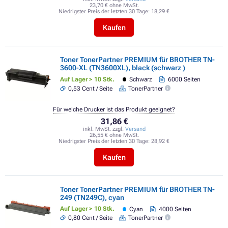
23,70 € ohne MwSt.
Niedrigster Preis der letzten 30 Tage:
18,29 €
Kaufen
Toner TonerPartner PREMIUM für BROTHER TN-
3600-XL (TN3600XL), black (schwarz )
Auf Lager > 10 Stk.
Schwarz
6000 Seiten
0,53 Cent / Seite
TonerPartner
Für welche Drucker ist das Produkt geeignet?
31,86 €
inkl. MwSt. zzgl.
Versand
26,55 € ohne MwSt.
Niedrigster Preis der letzten 30 Tage:
28,92 €
Kaufen
Toner TonerPartner PREMIUM für BROTHER TN-
249 (TN249C), cyan
Auf Lager > 10 Stk.
Cyan
4000 Seiten
0,80 Cent / Seite
TonerPartner