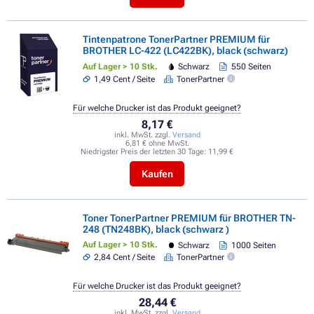
Tintenpatrone TonerPartner PREMIUM für
BROTHER LC-422 (LC422BK), black (schwarz)
Auf Lager > 10 Stk.
Schwarz
550 Seiten
1,49 Cent / Seite
TonerPartner
Für welche Drucker ist das Produkt geeignet?
8,17 €
inkl. MwSt. zzgl.
Versand
6,81 € ohne MwSt.
Niedrigster Preis der letzten 30 Tage:
11,99 €
Kaufen
Toner TonerPartner PREMIUM für BROTHER TN-
248 (TN248BK), black (schwarz )
Auf Lager > 10 Stk.
Schwarz
1000 Seiten
2,84 Cent / Seite
TonerPartner
Für welche Drucker ist das Produkt geeignet?
28,44 €
inkl. MwSt. zzgl.
Versand