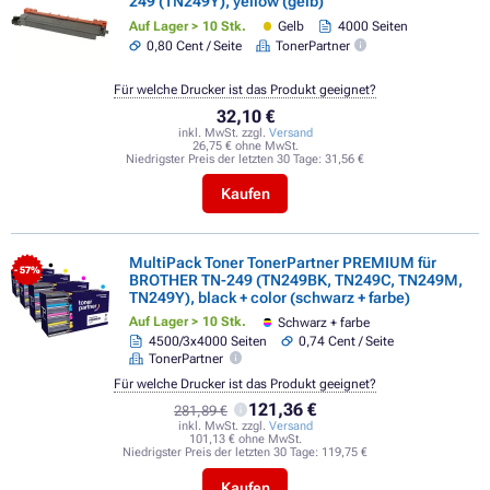
249 (TN249Y), yellow (gelb)
Auf Lager > 10 Stk.
Gelb
4000 Seiten
0,80 Cent / Seite
TonerPartner
Für welche Drucker ist das Produkt geeignet?
32,10 €
inkl. MwSt. zzgl.
Versand
26,75 € ohne MwSt.
Niedrigster Preis der letzten 30 Tage:
31,56 €
Kaufen
MultiPack Toner TonerPartner PREMIUM für
- 57%
BROTHER TN-249 (TN249BK, TN249C, TN249M,
TN249Y), black + color (schwarz + farbe)
Auf Lager > 10 Stk.
Schwarz + farbe
4500/3x4000 Seiten
0,74 Cent / Seite
TonerPartner
Für welche Drucker ist das Produkt geeignet?
121,36 €
281,89 €
inkl. MwSt. zzgl.
Versand
101,13 € ohne MwSt.
Niedrigster Preis der letzten 30 Tage:
119,75 €
Kaufen