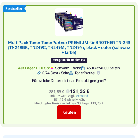
Bestseller
MultiPack Toner TonerPartner PREMIUM für BROTHER TN-249
(TN249BK, TN249C, TN249M, TN249Y), black + color (schwarz
+ farbe)
Hergestellt in der EU
Auf Lager > 10 Stk.
Schwarz + farbe
4500/3x4000 Seiten
0,74 Cent / Seite
TonerPartner
Für welche Drucker ist das Produkt geeignet?
121,36 €
281,89 €
inkl. MwSt. zzgl.
Versand
101,13 € ohne MwSt.
Niedrigster Preis der letzten 30 Tage:
119,75 €
Kaufen