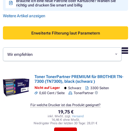
Brauche ich eine neue Patrone oder Kartusche? Wählen Sie
richtig und drucken Sie smart und billig
Weitere Artikel anzeigen
Erweiterte Filterung laut Parametern
Wir empfehlen
Toner TonerPartner PREMIUM für BROTHER TN-
7300 (TN7300), black (schwarz )
Nicht auf Lager
Schwarz
3300 Seiten
0,60 Cent / Seite
TonerPartner
Für welche Drucker ist das Produkt geeignet?
19,75 €
inkl. MwSt. zzgl.
Versand
16,46 € ohne MwSt.
Niedrigster Preis der letzten 30 Tage:
28,01 €