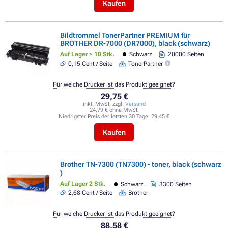
Kaufen
Bildtrommel TonerPartner PREMIUM für
BROTHER DR-7000 (DR7000), black (schwarz)
Auf Lager > 10 Stk.
Schwarz
20000 Seiten
0,15 Cent / Seite
TonerPartner
Für welche Drucker ist das Produkt geeignet?
29,75 €
inkl. MwSt. zzgl.
Versand
24,79 € ohne MwSt.
Niedrigster Preis der letzten 30 Tage:
29,45 €
Kaufen
Brother TN-7300 (TN7300) - toner, black (schwarz
)
Auf Lager 2 Stk.
Schwarz
3300 Seiten
2,68 Cent / Seite
Brother
Für welche Drucker ist das Produkt geeignet?
88,58 €