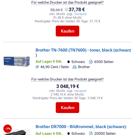
Für welche Drucker ist das Produkt geeignet?
37,78 €
88,66 €
inkl. MwSt. zzgl.
Versand
31,48 € ohne MwSt.
Niedrigster Preis der letzten 30 Tage:
31,75 €
Kaufen
Brother TN-7600 (TN7600) - toner, black (schwarz
)
Auf Lager 9 Stk.
Schwarz
6500 Seiten
46,90 Cent / Seite
Brother
Für welche Drucker ist das Produkt geeignet?
3 048,19 €
inkl. MwSt. zzgl.
Versand
2 540,16 € ohne MwSt.
Niedrigster Preis der letzten 30 Tage:
3 048,19 €
Kaufen
Brother DR7000 - Bildtrommel, black (schwarz)
- 1%
Auf Lager 4 Stk.
Schwarz
20000 Seiten