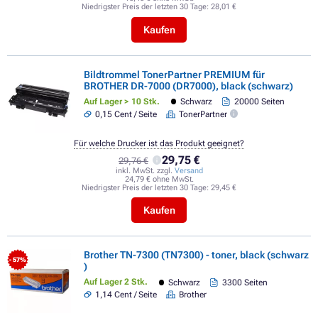
Niedrigster Preis der letzten 30 Tage:
28,01 €
Kaufen
Bildtrommel TonerPartner PREMIUM für
BROTHER DR-7000 (DR7000), black (schwarz)
Auf Lager > 10 Stk.
Schwarz
20000 Seiten
0,15 Cent / Seite
TonerPartner
Für welche Drucker ist das Produkt geeignet?
29,75 €
29,76 €
inkl. MwSt. zzgl.
Versand
24,79 € ohne MwSt.
Niedrigster Preis der letzten 30 Tage:
29,45 €
Kaufen
Brother TN-7300 (TN7300) - toner, black (schwarz
- 57%
)
Auf Lager 2 Stk.
Schwarz
3300 Seiten
1,14 Cent / Seite
Brother