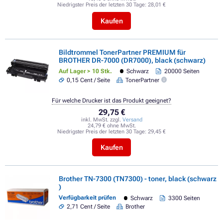
Niedrigster Preis der letzten 30 Tage:
28,01 €
Kaufen
Bildtrommel TonerPartner PREMIUM für
BROTHER DR-7000 (DR7000), black (schwarz)
Auf Lager > 10 Stk.
Schwarz
20000 Seiten
0,15 Cent / Seite
TonerPartner
Für welche Drucker ist das Produkt geeignet?
29,75 €
inkl. MwSt. zzgl.
Versand
24,79 € ohne MwSt.
Niedrigster Preis der letzten 30 Tage:
29,45 €
Kaufen
Brother TN-7300 (TN7300) - toner, black (schwarz
)
Verfügbarkeit prüfen
Schwarz
3300 Seiten
2,71 Cent / Seite
Brother