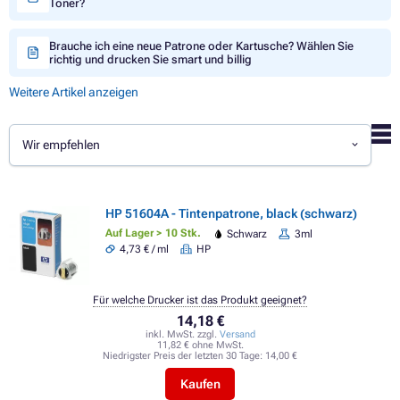
Toner?
Brauche ich eine neue Patrone oder Kartusche? Wählen Sie
richtig und drucken Sie smart und billig
Weitere Artikel anzeigen
Wir empfehlen
HP 51604A - Tintenpatrone, black (schwarz)
Auf Lager > 10 Stk.
Schwarz
3ml
4,73 € / ml
HP
Für welche Drucker ist das Produkt geeignet?
14,18 €
inkl. MwSt. zzgl.
Versand
11,82 € ohne MwSt.
Niedrigster Preis der letzten 30 Tage:
14,00 €
Kaufen