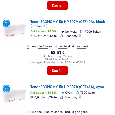
Kaufen
Toner ECONOMY für HP 307A (CE740A), black
(schwarz )
Auf Lager > 10 Stk.
Schwarz
7000 Seiten
0,98 Cent / Seite
Economy
Für welche Drucker ist das Produkt geeignet?
68,51 €
inkl. MwSt. zzgl.
Versand
57,09 € ohne MwSt.
Niedrigster Preis der letzten 30 Tage:
65,54 €
Kaufen
Toner ECONOMY für HP 307A (CE741A), cyan
Auf Lager > 10 Stk.
Cyan
7300 Seiten
0,94 Cent / Seite
Economy
Für welche Drucker ist das Produkt geeignet?