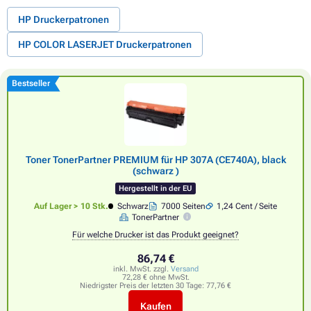
HP Druckerpatronen
HP COLOR LASERJET Druckerpatronen
Bestseller
Toner TonerPartner PREMIUM für HP 307A (CE740A), black
(schwarz )
Hergestellt in der EU
Auf Lager > 10 Stk.
Schwarz
7000 Seiten
1,24 Cent / Seite
TonerPartner
Für welche Drucker ist das Produkt geeignet?
86,74 €
inkl. MwSt. zzgl.
Versand
72,28 € ohne MwSt.
Niedrigster Preis der letzten 30 Tage:
77,76 €
Kaufen