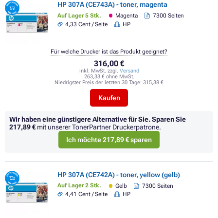
HP 307A (CE743A) - toner, magenta
Auf Lager 5 Stk.
Magenta
7300 Seiten
4,33 Cent / Seite
HP
Für welche Drucker ist das Produkt geeignet?
316,00 €
inkl. MwSt. zzgl.
Versand
263,33 € ohne MwSt.
Niedrigster Preis der letzten 30 Tage:
315,38 €
Kaufen
Wir haben eine günstigere Alternative für Sie.
Sparen Sie
217,89 €
mit unserer TonerPartner Druckerpatrone.
Ich möchte 217,89 € sparen
HP 307A (CE742A) - toner, yellow (gelb)
Auf Lager 2 Stk.
Gelb
7300 Seiten
4,41 Cent / Seite
HP