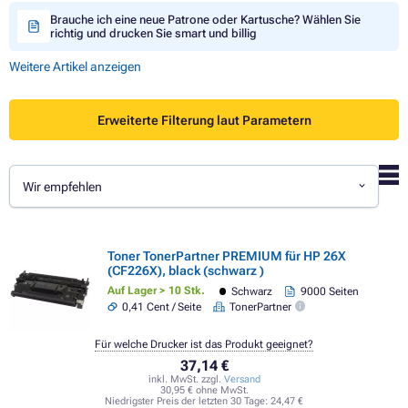
Brauche ich eine neue Patrone oder Kartusche? Wählen Sie
richtig und drucken Sie smart und billig
Weitere Artikel anzeigen
Erweiterte Filterung laut Parametern
Wir empfehlen
Toner TonerPartner PREMIUM für HP 26X
(CF226X), black (schwarz )
Auf Lager > 10 Stk.
Schwarz
9000 Seiten
0,41 Cent / Seite
TonerPartner
Für welche Drucker ist das Produkt geeignet?
37,14 €
inkl. MwSt. zzgl.
Versand
30,95 € ohne MwSt.
Niedrigster Preis der letzten 30 Tage:
24,47 €