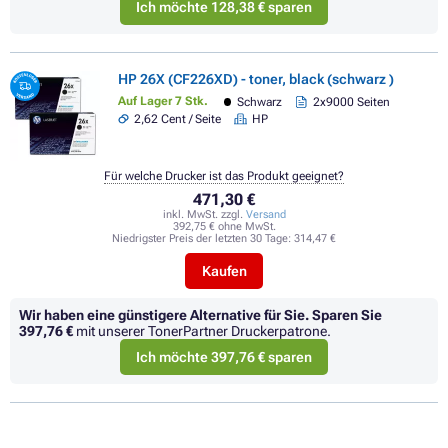
Ich möchte 128,38 € sparen
HP 26X (CF226XD) - toner, black (schwarz )
Auf Lager 7 Stk.
Schwarz
2x9000 Seiten
2,62 Cent / Seite
HP
Für welche Drucker ist das Produkt geeignet?
471,30 €
inkl. MwSt. zzgl.
Versand
392,75 € ohne MwSt.
Niedrigster Preis der letzten 30 Tage:
314,47 €
Kaufen
Wir haben eine günstigere Alternative für Sie.
Sparen Sie
397,76 €
mit unserer TonerPartner Druckerpatrone.
Ich möchte 397,76 € sparen