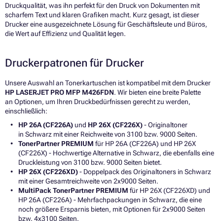
Druckqualität, was ihn perfekt für den Druck von Dokumenten mit
scharfem Text und klaren Grafiken macht. Kurz gesagt, ist dieser
Drucker eine ausgezeichnete Lösung für Geschäftsleute und Büros,
die Wert auf Effizienz und Qualität legen.
Druckerpatronen für Drucker
Unsere Auswahl an Tonerkartuschen ist kompatibel mit dem Drucker
HP LASERJET PRO MFP M426FDN
. Wir bieten eine breite Palette
an Optionen, um Ihren Druckbedürfnissen gerecht zu werden,
einschließlich:
HP 26A (CF226A)
und
HP 26X (CF226X)
- Originaltoner
in Schwarz mit einer Reichweite von 3100 bzw. 9000 Seiten.
TonerPartner PREMIUM
für HP 26A (CF226A) und HP 26X
(CF226X) - Hochwertige Alternative in Schwarz, die ebenfalls eine
Druckleistung von 3100 bzw. 9000 Seiten bietet.
HP 26X (CF226XD)
- Doppelpack des Originaltoners in Schwarz
mit einer Gesamtreichweite von 2x9000 Seiten.
MultiPack TonerPartner PREMIUM
für HP 26X (CF226XD) und
HP 26A (CF226A) - Mehrfachpackungen in Schwarz, die eine
noch größere Ersparnis bieten, mit Optionen für 2x9000 Seiten
bzw. 4x3100 Seiten.