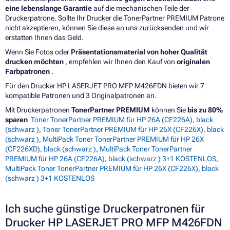
eine lebenslange Garantie
auf die mechanischen Teile der
Druckerpatrone. Sollte Ihr Drucker die TonerPartner PREMIUM Patrone
nicht akzeptieren, können Sie diese an uns zurücksenden und wir
erstatten Ihnen das Geld.
Wenn Sie Fotos oder
Präsentationsmaterial von hoher Qualität
drucken möchten
, empfehlen wir Ihnen den Kauf von
originalen
Farbpatronen
.
Für den Drucker HP LASERJET PRO MFP M426FDN bieten wir 7
kompatible Patronen und 3 Originalpatronen an.
Mit Druckerpatronen
TonerPartner PREMIUM
können Sie
bis zu 80%
sparen
Toner TonerPartner PREMIUM für HP 26A (CF226A), black
(schwarz )
,
Toner TonerPartner PREMIUM für HP 26X (CF226X), black
(schwarz )
,
MultiPack Toner TonerPartner PREMIUM für HP 26X
(CF226XD), black (schwarz )
,
MultiPack Toner TonerPartner
PREMIUM für HP 26A (CF226A), black (schwarz ) 3+1 KOSTENLOS
,
MultiPack Toner TonerPartner PREMIUM für HP 26X (CF226X), black
(schwarz ) 3+1 KOSTENLOS
Ich suche günstige Druckerpatronen für
Drucker HP LASERJET PRO MFP M426FDN