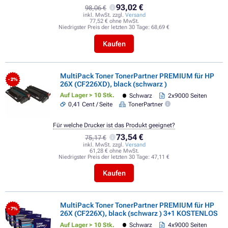
93,02 €
98,06 €
inkl. MwSt. zzgl.
Versand
77,52 € ohne MwSt.
Niedrigster Preis der letzten 30 Tage:
68,69 €
Kaufen
MultiPack Toner TonerPartner PREMIUM für HP
- 2%
26X (CF226XD), black (schwarz )
Auf Lager > 10 Stk.
Schwarz
2x9000 Seiten
0,41 Cent / Seite
TonerPartner
Für welche Drucker ist das Produkt geeignet?
73,54 €
75,17 €
inkl. MwSt. zzgl.
Versand
61,28 € ohne MwSt.
Niedrigster Preis der letzten 30 Tage:
47,11 €
Kaufen
MultiPack Toner TonerPartner PREMIUM für HP
- 7%
26X (CF226X), black (schwarz ) 3+1 KOSTENLOS
Auf Lager > 10 Stk.
Schwarz
4x9000 Seiten