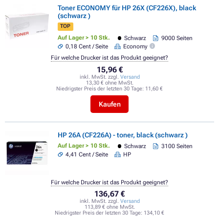
Toner ECONOMY für HP 26X (CF226X), black
(schwarz )
TOP
Auf Lager > 10 Stk.
Schwarz
9000 Seiten
0,18 Cent / Seite
Economy
Für welche Drucker ist das Produkt geeignet?
15,96 €
inkl. MwSt. zzgl.
Versand
13,30 € ohne MwSt.
Niedrigster Preis der letzten 30 Tage:
11,60 €
Kaufen
HP 26A (CF226A) - toner, black (schwarz )
Auf Lager > 10 Stk.
Schwarz
3100 Seiten
4,41 Cent / Seite
HP
Für welche Drucker ist das Produkt geeignet?
136,67 €
inkl. MwSt. zzgl.
Versand
113,89 € ohne MwSt.
Niedrigster Preis der letzten 30 Tage:
134,10 €