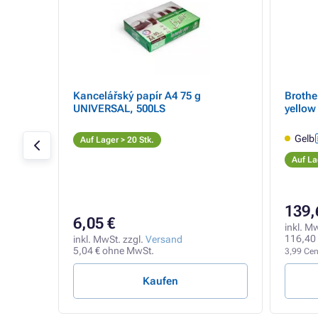
M für
Kancelářský papír A4 75 g
Brothe
UNIVERSAL, 500LS
yellow 
Gelb
Auf Lager > 20 Stk.
Auf La
139,
6,05 €
inkl. M
116,40
inkl. MwSt. zzgl.
Versand
5,04 € ohne MwSt.
3,99 Cent
Kaufen