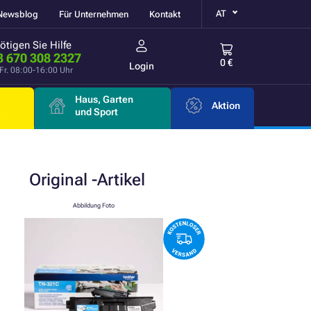
AT
Newsblog
Für Unternehmen
Kontakt
ötigen Sie Hilfe
3 670 308 2327
0 €
Login
Fr. 08:00-16:00 Uhr
Haus, Garten
Aktion
e
und Sport
Original
-Artikel
Abbildung Foto