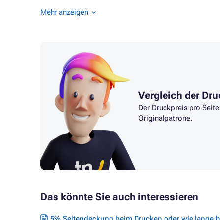
Toner BROTHER HL-L8250CDN
Toner B
Mehr anzeigen
Vergleich der Dr
Der Druckpreis pro Seite
Originalpatrone.
Das könnte Sie auch interessieren
5% Seitendeckung beim Drucken oder wie lange hä