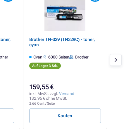
toner,
Brother TN-329 (TN329C) - toner,
Brother
cyan
magen
other
Cyan
6000 Seiten
Brother
Mage
Auf Lager 3 Stk.
Auf Lag
159,55 €
184,
inkl. MwSt. zzgl.
Versand
inkl. Mw
132,96 € ohne MwSt.
153,87 
2,66 Cent / Seite
3,08 Cent
Kaufen