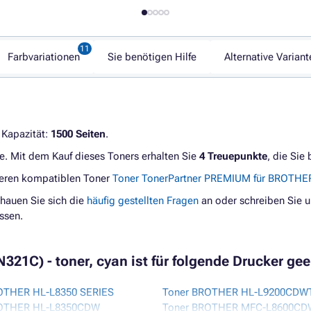
Farbvariationen
Sie benötigen Hilfe
Alternative Variant
. Kapazität:
1500 Seiten
.
e. Mit dem Kauf dieses Toners erhalten Sie
4 Treuepunkte
, die Sie
geren kompatiblen Toner
Toner TonerPartner PREMIUM für BROTHE
hauen Sie sich die
häufig gestellten Fragen
an oder schreiben Sie u
ssen.
21C) - toner, cyan ist für folgende Drucker gee
OTHER HL-L8350 SERIES
Toner BROTHER HL-L9200CDW
ROTHER HL-L8350CDW
Toner BROTHER MFC-L8600CD