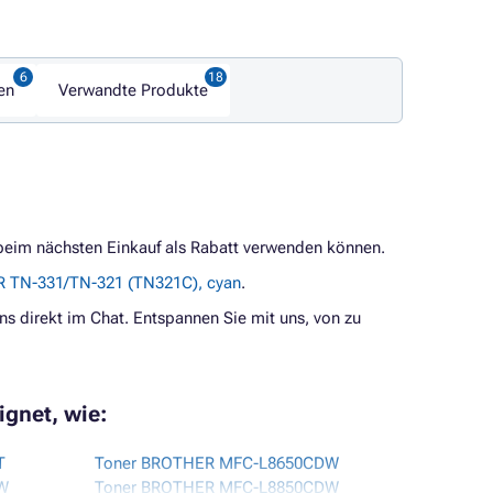
en
Verwandte Produkte
 beim nächsten Einkauf als Rabatt verwenden können.
R TN-331/TN-321 (TN321C), cyan
.
ns direkt im Chat. Entspannen Sie mit uns, von zu
ignet, wie:
T
Toner BROTHER MFC-L8650CDW
W
Toner BROTHER MFC-L8850CDW