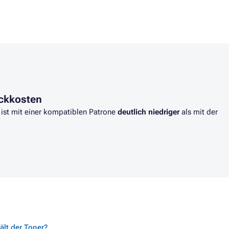
ROTHER HL-L8350CDWT
uckkosten
 ist mit einer kompatiblen Patrone
deutlich niedriger
als mit der
lt der Toner?