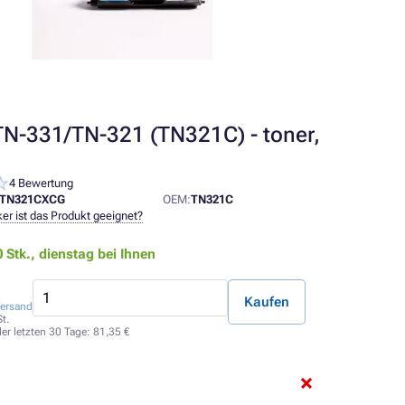
TN-331/TN-321 (TN321C) - toner,
4 Bewertung
TN321CXCG
OEM:
TN321C
er ist das Produkt geeignet?
0 Stk.,
dienstag bei Ihnen
Kaufen
ersand
t.
der letzten 30 Tage:
81,35 €