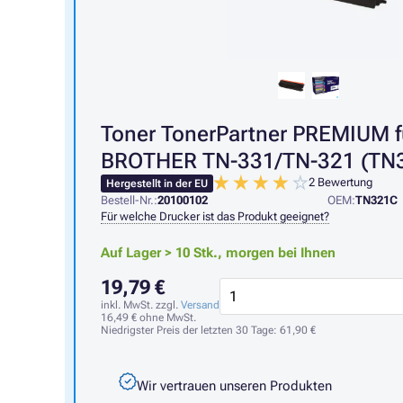
Toner TonerPartner PREMIUM f
BROTHER TN-331/TN-321 (TN3
2 Bewertung
Hergestellt in der EU
Bestell-Nr.:
20100102
OEM:
TN321C
Für welche Drucker ist das Produkt geeignet?
Auf Lager > 10 Stk.,
morgen bei Ihnen
19,79 €
inkl. MwSt. zzgl.
Versand
16,49 €
ohne MwSt.
Niedrigster Preis der letzten 30 Tage:
61,90 €
Wir vertrauen unseren Produkten