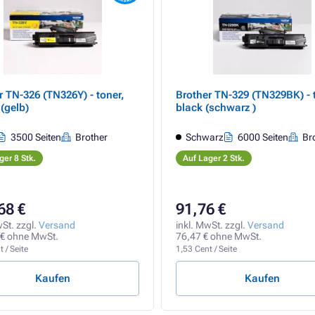
r TN-326 (TN326Y) - toner,
Brother TN-329 (TN329BK) - 
(gelb)
black (schwarz )
3500 Seiten
Brother
Schwarz
6000 Seiten
Br
ger 8 Stk.
Auf Lager 2 Stk.
68 €
91,76 €
wSt. zzgl.
Versand
inkl. MwSt. zzgl.
Versand
 € ohne MwSt.
76,47 € ohne MwSt.
 / Seite
1,53 Cent / Seite
Kaufen
Kaufen