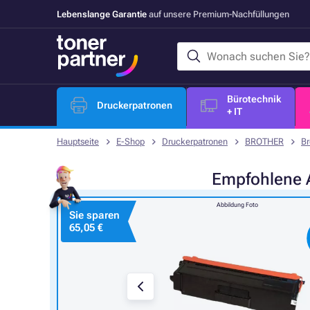
Lebenslange Garantie
auf unsere Premium-Nachfüllungen
Bürotechnik
Druckerpatronen
+ IT
Hauptseite
E-Shop
Druckerpatronen
BROTHER
Br
Empfohlene
Abbildung Foto
Sie sparen
65,05 €