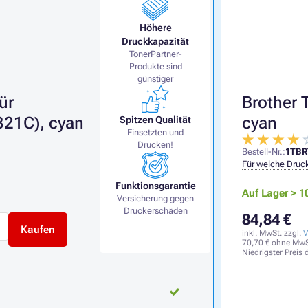
Höhere
Druckkapazität
TonerPartner-
Produkte sind
günstiger
ür
Brother 
21C), cyan
cyan
Spitzen Qualität
Einsetzten und
Drucken!
Bestell-Nr.:
1TBR
Für welche Druck
Funktionsgarantie
Auf Lager > 1
Versicherung gegen
Druckerschäden
84,84 €
Kaufen
inkl. MwSt. zzgl.
V
70,70 €
ohne MwS
Niedrigster Preis 