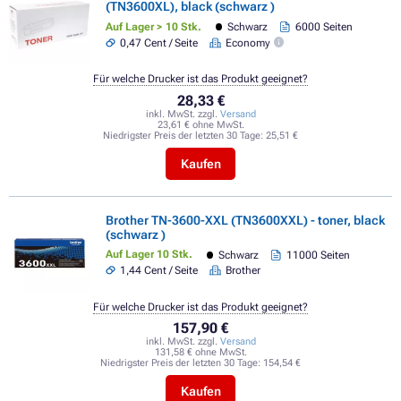
(TN3600XL), black (schwarz )
Auf Lager > 10 Stk.
Schwarz
6000 Seiten
0,47 Cent / Seite
Economy
Für welche Drucker ist das Produkt geeignet?
28,33 €
inkl. MwSt. zzgl.
Versand
23,61 € ohne MwSt.
Niedrigster Preis der letzten 30 Tage:
25,51 €
Kaufen
Brother TN-3600-XXL (TN3600XXL) - toner, black
(schwarz )
Auf Lager 10 Stk.
Schwarz
11000 Seiten
1,44 Cent / Seite
Brother
Für welche Drucker ist das Produkt geeignet?
157,90 €
inkl. MwSt. zzgl.
Versand
131,58 € ohne MwSt.
Niedrigster Preis der letzten 30 Tage:
154,54 €
Kaufen