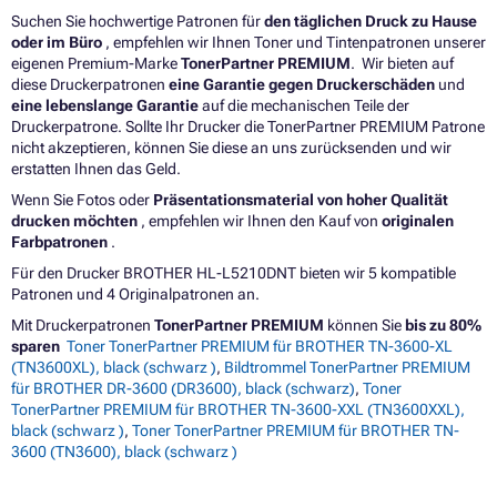
Suchen Sie hochwertige Patronen für
den täglichen Druck zu Hause
oder im Büro
, empfehlen wir Ihnen Toner und Tintenpatronen unserer
eigenen Premium-Marke
TonerPartner PREMIUM
. Wir bieten auf
diese Druckerpatronen
eine Garantie gegen Druckerschäden
und
eine lebenslange Garantie
auf die mechanischen Teile der
Druckerpatrone. Sollte Ihr Drucker die TonerPartner PREMIUM Patrone
nicht akzeptieren, können Sie diese an uns zurücksenden und wir
erstatten Ihnen das Geld.
Wenn Sie Fotos oder
Präsentationsmaterial von hoher Qualität
drucken möchten
, empfehlen wir Ihnen den Kauf von
originalen
Farbpatronen
.
Für den Drucker BROTHER HL-L5210DNT bieten wir 5 kompatible
Patronen und 4 Originalpatronen an.
Mit Druckerpatronen
TonerPartner PREMIUM
können Sie
bis zu 80%
sparen
Toner TonerPartner PREMIUM für BROTHER TN-3600-XL
(TN3600XL), black (schwarz )
,
Bildtrommel TonerPartner PREMIUM
für BROTHER DR-3600 (DR3600), black (schwarz)
,
Toner
TonerPartner PREMIUM für BROTHER TN-3600-XXL (TN3600XXL),
black (schwarz )
,
Toner TonerPartner PREMIUM für BROTHER TN-
3600 (TN3600), black (schwarz )