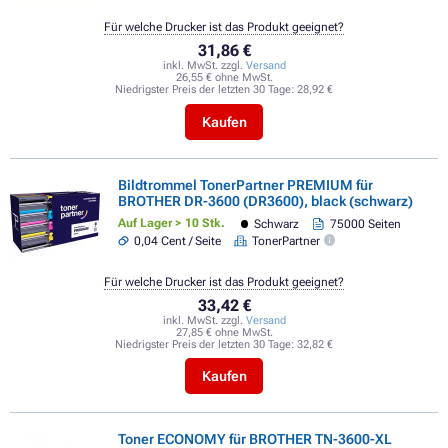
Für welche Drucker ist das Produkt geeignet?
31,86 €
inkl. MwSt. zzgl.
Versand
26,55 € ohne MwSt.
Niedrigster Preis der letzten 30 Tage:
28,92 €
Kaufen
Bildtrommel TonerPartner PREMIUM für
BROTHER DR-3600 (DR3600), black (schwarz)
Auf Lager > 10 Stk.
Schwarz
75000 Seiten
0,04 Cent / Seite
TonerPartner
Für welche Drucker ist das Produkt geeignet?
33,42 €
inkl. MwSt. zzgl.
Versand
27,85 € ohne MwSt.
Niedrigster Preis der letzten 30 Tage:
32,82 €
Kaufen
Toner ECONOMY für BROTHER TN-3600-XL