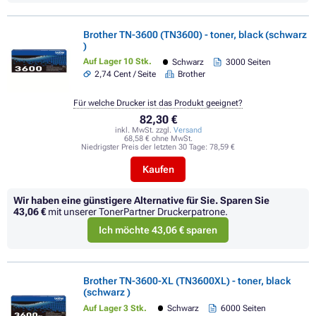
Brother TN-3600 (TN3600) - toner, black (schwarz
)
Auf Lager 10 Stk.
Schwarz
3000 Seiten
2,74 Cent / Seite
Brother
Für welche Drucker ist das Produkt geeignet?
82,30 €
inkl. MwSt. zzgl.
Versand
68,58 € ohne MwSt.
Niedrigster Preis der letzten 30 Tage:
78,59 €
Kaufen
Wir haben eine günstigere Alternative für Sie.
Sparen Sie
43,06 €
mit unserer TonerPartner Druckerpatrone.
Ich möchte 43,06 € sparen
Brother TN-3600-XL (TN3600XL) - toner, black
(schwarz )
Auf Lager 3 Stk.
Schwarz
6000 Seiten