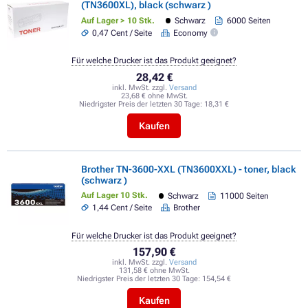
(TN3600XL), black (schwarz )
Auf Lager > 10 Stk.
Schwarz
6000 Seiten
0,47 Cent / Seite
Economy
Für welche Drucker ist das Produkt geeignet?
28,42 €
inkl. MwSt. zzgl.
Versand
23,68 € ohne MwSt.
Niedrigster Preis der letzten 30 Tage:
18,31 €
Kaufen
Brother TN-3600-XXL (TN3600XXL) - toner, black
(schwarz )
Auf Lager 10 Stk.
Schwarz
11000 Seiten
1,44 Cent / Seite
Brother
Für welche Drucker ist das Produkt geeignet?
157,90 €
inkl. MwSt. zzgl.
Versand
131,58 € ohne MwSt.
Niedrigster Preis der letzten 30 Tage:
154,54 €
Kaufen