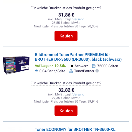
Für welche Drucker ist das Produkt geeignet?
31,86 €
inkl. MwSt. zzgl.
Versand
26,55 € ohne MwSt.
Niedrigster Preis der letzten 30 Tage:
20,35 €
Kaufen
Bildtrommel TonerPartner PREMIUM für
BROTHER DR-3600 (DR3600), black (schwarz)
Auf Lager > 10 Stk.
Schwarz
75000 Seiten
0,04 Cent / Seite
TonerPartner
Für welche Drucker ist das Produkt geeignet?
32,82 €
inkl. MwSt. zzgl.
Versand
27,35 € ohne MwSt.
Niedrigster Preis der letzten 30 Tage:
39,94 €
Kaufen
Toner ECONOMY für BROTHER TN-3600-XL