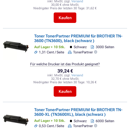
inkl. MwSt. zzgl.
Versand
30,00 € ohne MwSt.
Niedrigster Preis der letzten 30 Tage:
31,62 €
Kaufen
Toner TonerPartner PREMIUM für BROTHER TN-
3600 (TN3600), black (schwarz )
Auf Lager > 10 Stk.
Schwarz
3000 Seiten
1,31 Cent / Seite
TonerPartner
Für welche Drucker ist das Produkt geeignet?
39,24 €
inkl. MwSt. zzgl.
Versand
32,70 € ohne MwSt.
Niedrigster Preis der letzten 30 Tage:
10,26 €
Kaufen
Toner TonerPartner PREMIUM für BROTHER TN-
3600-XL (TN3600XL), black (schwarz )
Auf Lager > 10 Stk.
Schwarz
6000 Seiten
0,53 Cent / Seite
TonerPartner