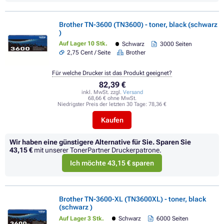
Brother TN-3600 (TN3600) - toner, black (schwarz
)
Auf Lager 10 Stk.
Schwarz
3000 Seiten
2,75 Cent / Seite
Brother
Für welche Drucker ist das Produkt geeignet?
82,39 €
inkl. MwSt. zzgl.
Versand
68,66 € ohne MwSt.
Niedrigster Preis der letzten 30 Tage:
78,36 €
Kaufen
Wir haben eine günstigere Alternative für Sie.
Sparen Sie
43,15 €
mit unserer TonerPartner Druckerpatrone.
Ich möchte 43,15 € sparen
Brother TN-3600-XL (TN3600XL) - toner, black
(schwarz )
Auf Lager 3 Stk.
Schwarz
6000 Seiten