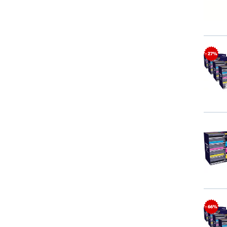
- 27%
- 66%