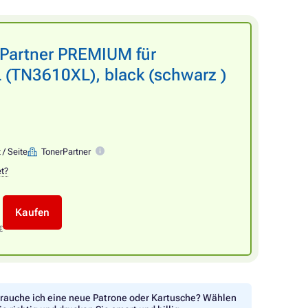
rPartner PREMIUM für
(TN3610XL), black (schwarz )
 / Seite
TonerPartner
et?
Kaufen
€
rauche ich eine neue Patrone oder Kartusche? Wählen