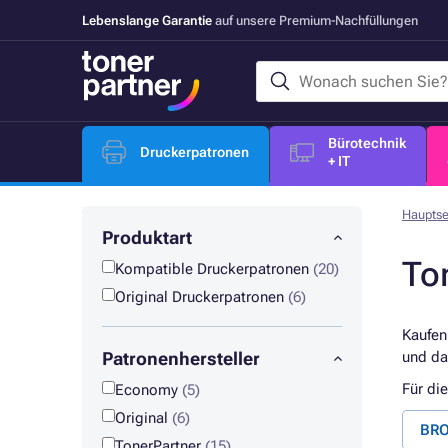
Lebenslange Garantie
auf unsere Premium-Nachfüllungen
Bürotechnik
Druckerpatronen
+ IT
Hauptse
Produktart
To
Kompatible Druckerpatronen
(20)
Original Druckerpatronen
(6)
Kaufen
Patronenhersteller
und da
Für di
Economy
(5)
Original
(6)
BRO
TonerPartner
(15)