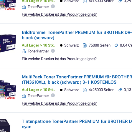
Auf Lager > 10 Stk.
Schwarz
4x18000 Seiten
0,29 
TonerPartner
Für welche Drucker ist das Produkt geeignet?
Bildtrommel TonerPartner PREMIUM für BROTHER DR-
black (schwarz)
Auf Lager > 10 Stk.
Schwarz
75000 Seiten
0,04 Ce
TonerPartner
Für welche Drucker ist das Produkt geeignet?
MultiPack Toner TonerPartner PREMIUM für BROTHER
(TN3610XL), black (schwarz ) 3+1 KOSTENLOS
Auf Lager > 10 Stk.
Schwarz
4x25000 Seiten
0,13 
TonerPartner
Für welche Drucker ist das Produkt geeignet?
Tintenpatrone TonerPartner PREMIUM für BROTHER L
cyan