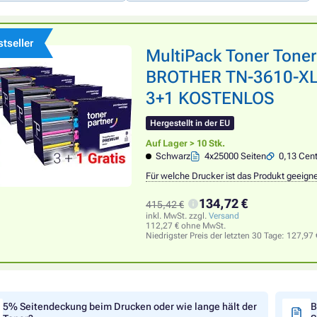
tseller
MultiPack Toner Tone
BROTHER TN-3610-XL 
3+1 KOSTENLOS
Hergestellt in der EU
Auf Lager > 10 Stk.
Schwarz
4x25000 Seiten
0,13 Cent
Für welche Drucker ist das Produkt geeign
134,72 €
415,42 €
inkl. MwSt. zzgl.
Versand
112,27 € ohne MwSt.
Niedrigster Preis der letzten 30 Tage:
127,97 
5% Seitendeckung beim Drucken oder wie lange hält der
B