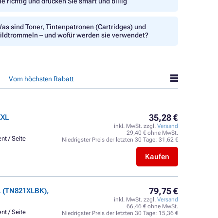
ie richtig und drucken Sie smart und billig
as sind Toner, Tintenpatronen (Cartridges) und
ildtrommeln – und wofür werden sie verwendet?
Vom höchsten Rabatt
35,28 €
XXL
inkl. MwSt. zzgl.
Versand
29,40 € ohne MwSt.
nt / Seite
Niedrigster Preis der letzten 30 Tage:
31,62 €
Kaufen
79,75 €
 (TN821XLBK),
inkl. MwSt. zzgl.
Versand
66,46 € ohne MwSt.
nt / Seite
Niedrigster Preis der letzten 30 Tage:
15,36 €