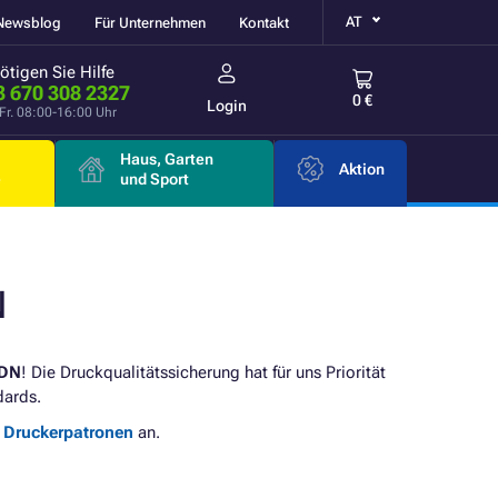
AT
Newsblog
Für Unternehmen
Kontakt
ötigen Sie Hilfe
3 670 308 2327
0 €
Login
Fr. 08:00-16:00 Uhr
Haus, Garten
Aktion
e
und Sport
N
0DN
! Die Druckqualitätssicherung hat für uns Priorität
dards.
e Druckerpatronen
an.