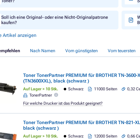
Toner?
S
Soll ich eine Original- oder eine Nicht-Originalpatrone
W
kaufen?
B
e Artikel anzeigen
empfehlen
Nach Namen
Vom günstigsten
Vom teuersten
Toner TonerPartner PREMIUM für BROTHER TN-3600-
(TN3600XXL), black (schwarz )
Auf Lager > 10 Stk.
Schwarz
11000 Seiten
0,32 Ce
TonerPartner
Für welche Drucker ist das Produkt geeignet?
Toner TonerPartner PREMIUM für BROTHER TN-821-XL
black (schwarz )
Auf Lager > 10 Stk.
Schwarz
12000 Seiten
0,66 Ce