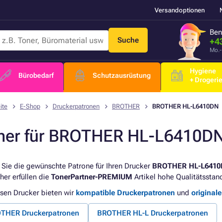
Versandoptionen
Ben
Suche
+4
Mo.-
Hygiene
Bürobedarf
Schutzausrüstung
+ Drogeri
ite
E-Shop
Druckerpatronen
BROTHER
BROTHER HL-L6410DN
ner für BROTHER HL-L6410D
 Sie die gewünschte Patrone für Ihren Drucker
BROTHER HL-L641
her erfüllen die
TonerPartner-PREMIUM
Artikel hohe Qualitätsstan
esen Drucker bieten wir
kompatible Druckerpatronen
und
original
THER Druckerpatronen
BROTHER HL-L Druckerpatronen