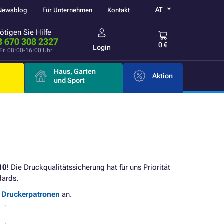
AT
Newsblog
Für Unternehmen
Kontakt
ötigen Sie Hilfe
3 670 308 2327
0 €
Login
Fr. 08:00-16:00 Uhr
Haus, Garten
Aktion
e
und Sport
10
! Die Druckqualitätssicherung hat für uns Priorität
dards.
e Druckerpatronen
an.