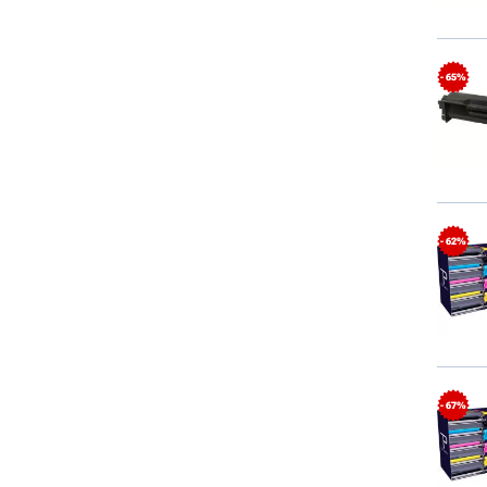
- 65%
- 62%
- 67%