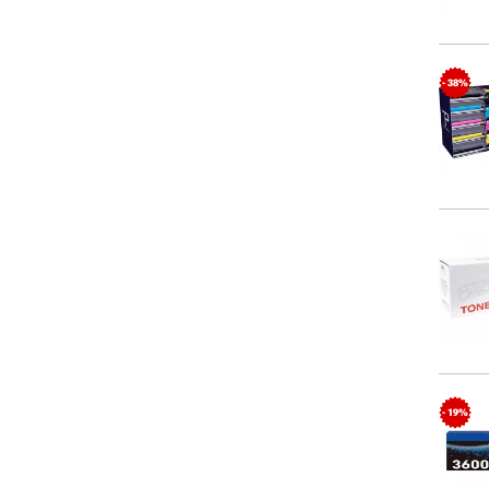
- 38%
- 19%