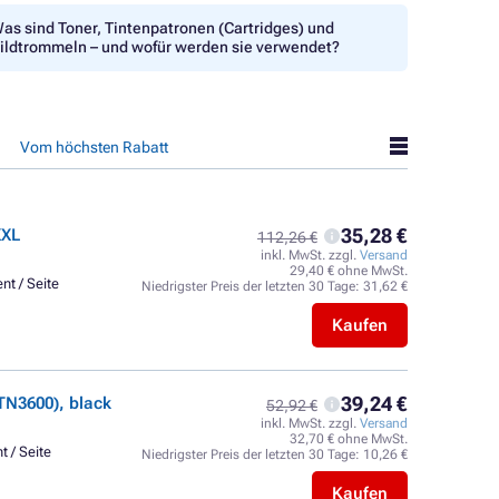
as sind Toner, Tintenpatronen (Cartridges) und
ildtrommeln – und wofür werden sie verwendet?
Vom höchsten Rabatt
35,28 €
XXL
112,26 €
inkl. MwSt. zzgl.
Versand
29,40 € ohne MwSt.
nt / Seite
Niedrigster Preis der letzten 30 Tage:
31,62 €
Kaufen
39,24 €
TN3600), black
52,92 €
inkl. MwSt. zzgl.
Versand
32,70 € ohne MwSt.
t / Seite
Niedrigster Preis der letzten 30 Tage:
10,26 €
Kaufen