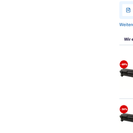
Weiter
Wir 
- 69%
- 26%