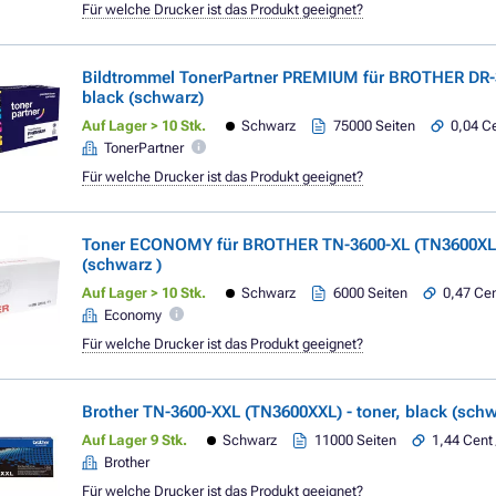
Für welche Drucker ist das Produkt geeignet?
Bildtrommel TonerPartner PREMIUM für BROTHER DR-
black (schwarz)
Auf Lager > 10 Stk.
Schwarz
75000 Seiten
0,04 Ce
TonerPartner
Für welche Drucker ist das Produkt geeignet?
Toner ECONOMY für BROTHER TN-3600-XL (TN3600XL)
(schwarz )
Auf Lager > 10 Stk.
Schwarz
6000 Seiten
0,47 Cen
Economy
Für welche Drucker ist das Produkt geeignet?
Brother TN-3600-XXL (TN3600XXL) - toner, black (schw
Auf Lager 9 Stk.
Schwarz
11000 Seiten
1,44 Cent 
Brother
Für welche Drucker ist das Produkt geeignet?