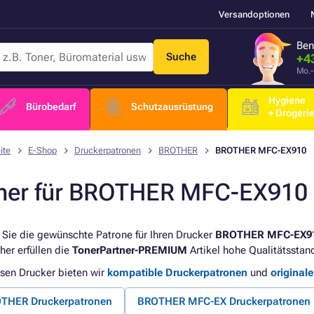
Versandoptionen
Ben
Suche
+4
Mo.-
Hygiene
Bürobedarf
Schutzausrüstung
+ Drogeri
ite
E-Shop
Druckerpatronen
BROTHER
BROTHER MFC-EX910
ner für BROTHER MFC-EX910
 Sie die gewünschte Patrone für Ihren Drucker
BROTHER MFC-EX9
her erfüllen die
TonerPartner-PREMIUM
Artikel hohe Qualitätsstan
esen Drucker bieten wir
kompatible Druckerpatronen
und
original
THER Druckerpatronen
BROTHER MFC-EX Druckerpatronen