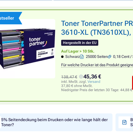
tseller
Toner TonerPartner 
3610-XL (TN3610XL), 
Hergestellt in der EU
Auf Lager > 10 Stk.
Schwarz
25000 Seiten
0,18 Cent / 
Für welche Drucker ist das Produkt geeign
45,36 €
138,47 €
inkl. MwSt. zzgl.
Versand
37,80 € ohne MwSt.
Niedrigster Preis der letzten 30 Tage:
44,88 €
5% Seitendeckung beim Drucken oder wie lange hält der
B
Toner?
S