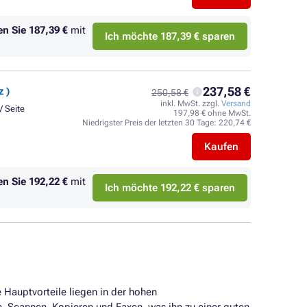
en Sie
187,39 €
mit
Ich möchte 187,39 € sparen
237,58 €
 )
250,58 €
inkl. MwSt. zzgl.
Versand
/ Seite
197,98 € ohne MwSt.
Niedrigster Preis der letzten 30 Tage:
220,74 €
Kaufen
en Sie
192,22 €
mit
Ich möchte 192,22 € sparen
ne Hauptvorteile liegen in der hohen