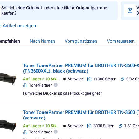
Soll ich eine Original- oder eine Nicht-Originalpatrone
W
kaufen?
B
e Artikel anzeigen
empfehlen
Nach Namen
Vom günstigsten
Vom teuersten
Toner TonerPartner PREMIUM für BROTHER TN-3600-
(TN3600XXL), black (schwarz )
Auf Lager > 10 Stk.
Schwarz
11000 Seiten
0,32 Ce
TonerPartner
Für welche Drucker ist das Produkt geeignet?
Toner TonerPartner PREMIUM für BROTHER TN-3600 (
(schwarz )
Auf Lager > 10 Stk.
Schwarz
3000 Seiten
1,31 Cen
TonerPartner