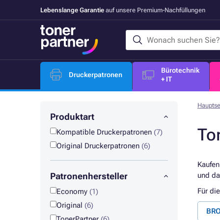
Lebenslange Garantie
auf unsere Premium-Nachfüllungen
Bürotechnik
Druckerpatronen
+ IT
Hauptse
Produktart
To
Kompatible Druckerpatronen
(7)
Original Druckerpatronen
(6)
Kaufen
Patronenhersteller
und da
Für di
Economy
(1)
Original
(6)
BRO
TonerPartner
(6)