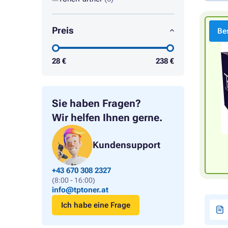
Preis
Bes
28
€
238
€
Sie haben Fragen?
Wir helfen Ihnen gerne.
Kundensupport
+43 670 308 2327
(8:00 - 16:00)
info@tptoner.at
Ich habe eine Frage