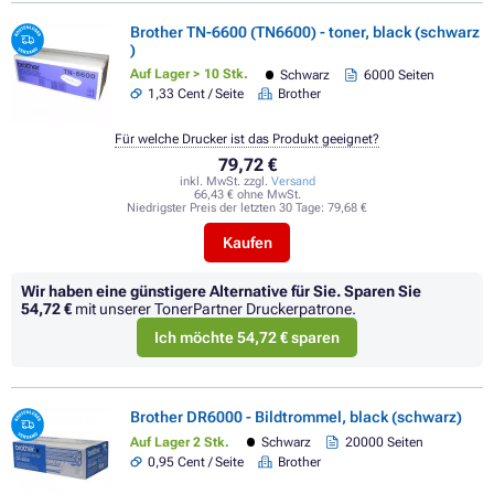
Brother TN-6600 (TN6600) - toner, black (schwarz
)
Auf Lager > 10 Stk.
Schwarz
6000 Seiten
1,33 Cent / Seite
Brother
Für welche Drucker ist das Produkt geeignet?
79,72 €
inkl. MwSt. zzgl.
Versand
66,43 € ohne MwSt.
Niedrigster Preis der letzten 30 Tage:
79,68 €
Kaufen
Wir haben eine günstigere Alternative für Sie.
Sparen Sie
54,72 €
mit unserer TonerPartner Druckerpatrone.
Ich möchte 54,72 € sparen
Brother DR6000 - Bildtrommel, black (schwarz)
Auf Lager 2 Stk.
Schwarz
20000 Seiten
0,95 Cent / Seite
Brother