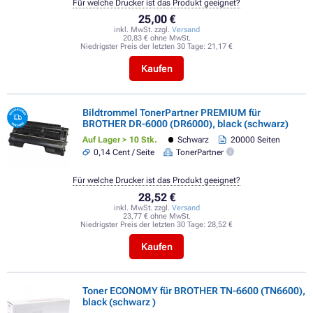
Für welche Drucker ist das Produkt geeignet?
25,00 €
inkl. MwSt. zzgl.
Versand
20,83 € ohne MwSt.
Niedrigster Preis der letzten 30 Tage:
21,17 €
Kaufen
Bildtrommel TonerPartner PREMIUM für
BROTHER DR-6000 (DR6000), black (schwarz)
Auf Lager > 10 Stk.
Schwarz
20000 Seiten
0,14 Cent / Seite
TonerPartner
Für welche Drucker ist das Produkt geeignet?
28,52 €
inkl. MwSt. zzgl.
Versand
23,77 € ohne MwSt.
Niedrigster Preis der letzten 30 Tage:
28,52 €
Kaufen
Toner ECONOMY für BROTHER TN-6600 (TN6600),
black (schwarz )